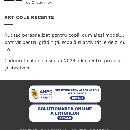
Evaluat la
de Cristina Ion
5
din 5
ARTICOLE RECENTE
Rucsac personalizat pentru copii: cum alegi modelul
potrivit pentru grădiniță, școală și activitățile de zi cu
zi?
Cadouri final de an școlar 2026: idei pentru profesori
și absolvenți