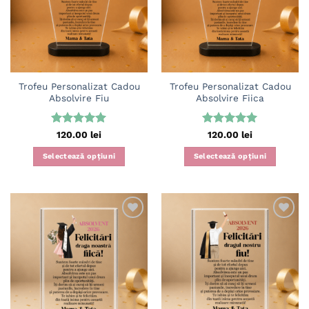
wishlist
wishlist
Trofeu Personalizat Cadou
Trofeu Personalizat Cadou
Absolvire Fiu
Absolvire Fiica
Evaluat la
Evaluat la
120.00
lei
120.00
lei
5
din 5
5
din 5
Selectează opțiuni
Selectează opțiuni
Adaugă
Adaugă
în
în
wishlist
wishlist