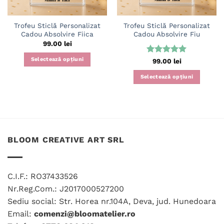
Trofeu Sticlă Personalizat
Trofeu Sticlă Personalizat
Cadou Absolvire Fiica
Cadou Absolvire Fiu
99.00
lei
Selectează opțiuni
Evaluat la
99.00
lei
5
din 5
Selectează opțiuni
BLOOM CREATIVE ART SRL
C.I.F.: RO37433526
Nr.Reg.Com.: J2017000527200
Sediu social: Str. Horea nr.104A, Deva, jud. Hunedoara
Email:
comenzi@bloomatelier.ro