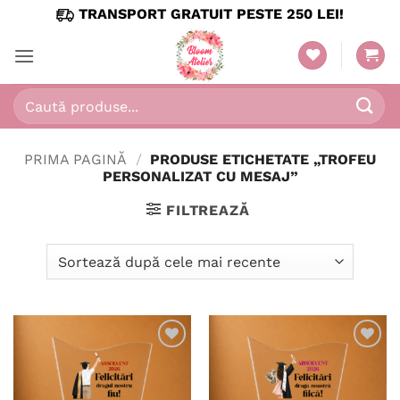
Skip
TRANSPORT GRATUIT PESTE 250 LEI!
to
content
Caută
după:
PRIMA PAGINĂ
/
PRODUSE ETICHETATE „TROFEU
PERSONALIZAT CU MESAJ”
FILTREAZĂ
Adaugă
Adaugă
în
în