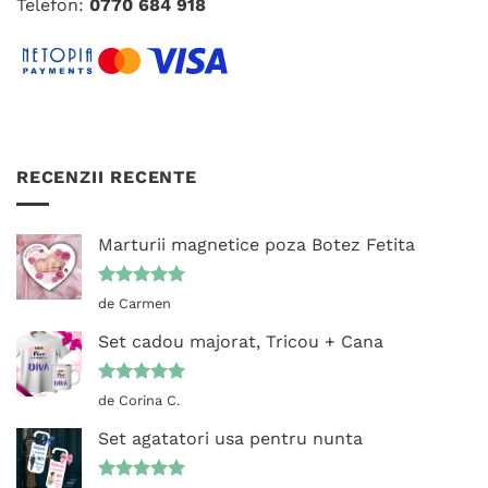
Telefon:
0770 684 918
RECENZII RECENTE
Marturii magnetice poza Botez Fetita
Evaluat la
de Carmen
5
din 5
Set cadou majorat, Tricou + Cana
Evaluat la
de Corina C.
5
din 5
Set agatatori usa pentru nunta