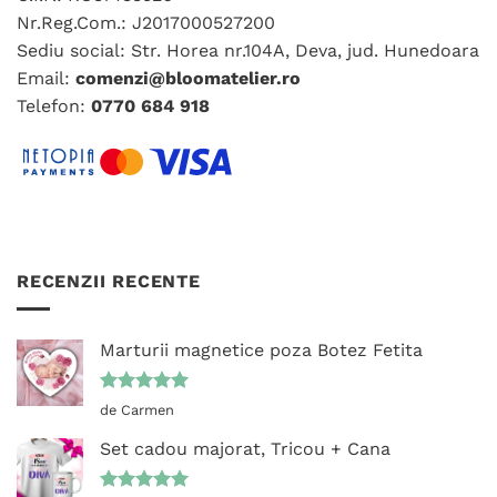
Nr.Reg.Com.: J2017000527200
Sediu social: Str. Horea nr.104A, Deva, jud. Hunedoara
Email:
comenzi@bloomatelier.ro
Telefon:
0770 684 918
RECENZII RECENTE
Marturii magnetice poza Botez Fetita
Evaluat la
de Carmen
5
din 5
Set cadou majorat, Tricou + Cana