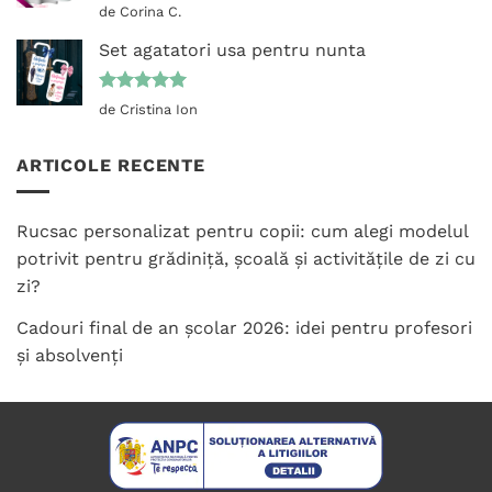
Evaluat la
de Corina C.
5
din 5
Set agatatori usa pentru nunta
Evaluat la
de Cristina Ion
5
din 5
ARTICOLE RECENTE
Rucsac personalizat pentru copii: cum alegi modelul
potrivit pentru grădiniță, școală și activitățile de zi cu
zi?
Cadouri final de an școlar 2026: idei pentru profesori
și absolvenți