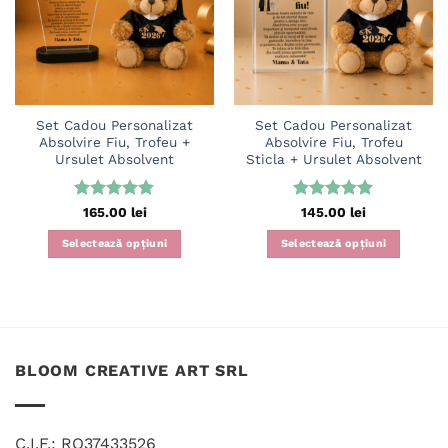
Set Cadou Personalizat
Set Cadou Personalizat
Absolvire Fiu, Trofeu +
Absolvire Fiu, Trofeu
Ursulet Absolvent
Sticla + Ursulet Absolvent
Evaluat la
Evaluat la
165.00
lei
145.00
lei
5
din 5
5
din 5
Selectează opțiuni
Selectează opțiuni
BLOOM CREATIVE ART SRL
C.I.F.: RO37433526