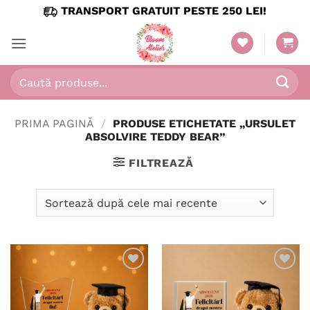
Skip
TRANSPORT GRATUIT PESTE 250 LEI!
to
content
Caută
după:
PRIMA PAGINĂ
/
PRODUSE ETICHETATE „URSULET
ABSOLVIRE TEDDY BEAR”
FILTREAZĂ
Adaugă
Adaugă
în
în
wishlist
wishlist