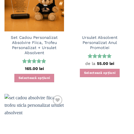
Set Cadou Personalizat
Ursulet Absolvent
Absolvire Fiica, Trofeu
Personalizat Anul
Personalizat + Ursulet
Promotiei
Absolvent
Evaluat la
de la
55.00
lei
5
din 5
Evaluat la
165.00
lei
5
din 5
Selectează opțiuni
Selectează opțiuni
Acest
produs
are
mai
multe
Adaugă
variații.
în
Opțiunile
wishlist
pot
fi