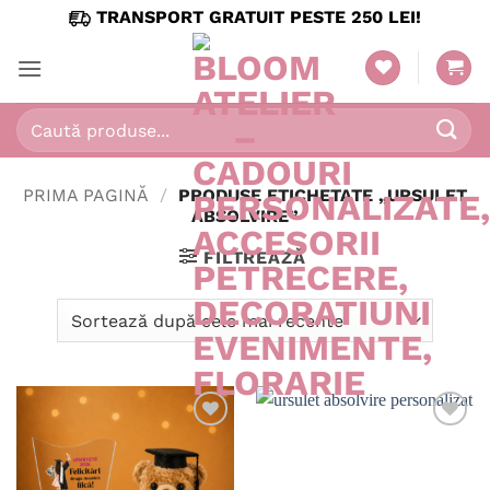
Skip
TRANSPORT GRATUIT PESTE 250 LEI!
to
content
Caută
după:
PRIMA PAGINĂ
/
PRODUSE ETICHETATE „URSULET
ABSOLVIRE”
FILTREAZĂ
Adaugă
Adaugă
în
în
wishlist
wishlist