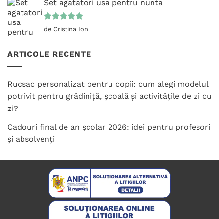
Set agatatori usa pentru nunta
Evaluat la
de Cristina Ion
5
din 5
ARTICOLE RECENTE
Rucsac personalizat pentru copii: cum alegi modelul
potrivit pentru grădiniță, școală și activitățile de zi cu
zi?
Cadouri final de an școlar 2026: idei pentru profesori
și absolvenți