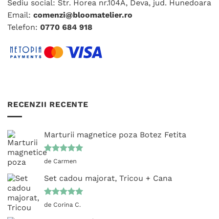
Sediu social: Str. Horea nr.104A, Deva, jud. Hunedoara
Email:
comenzi@bloomatelier.ro
Telefon:
0770 684 918
RECENZII RECENTE
Marturii magnetice poza Botez Fetita
Evaluat la
de Carmen
5
din 5
Set cadou majorat, Tricou + Cana
Evaluat la
de Corina C.
5
din 5