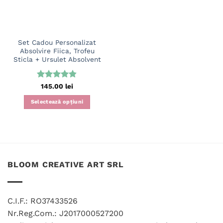
alese
în
pagina
produsului.
Set Cadou Personalizat
Absolvire Fiica, Trofeu
Sticla + Ursulet Absolvent
Evaluat la
145.00
lei
4.83
din 5
Selectează opțiuni
BLOOM CREATIVE ART SRL
C.I.F.: RO37433526
Nr.Reg.Com.: J2017000527200