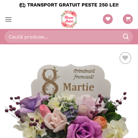
Skip
TRANSPORT GRATUIT PESTE 250 LEI!
to
content
Caută
după:
Adaugă
în
wishlist