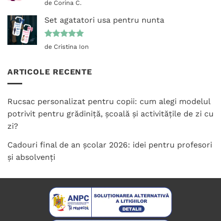
Evaluat la
de Corina C.
5
din 5
Set agatatori usa pentru nunta
Evaluat la
de Cristina Ion
5
din 5
ARTICOLE RECENTE
Rucsac personalizat pentru copii: cum alegi modelul
potrivit pentru grădiniță, școală și activitățile de zi cu
zi?
Cadouri final de an școlar 2026: idei pentru profesori
și absolvenți