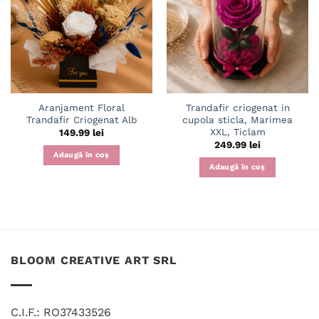
wishlist
wishlist
Aranjament Floral
Trandafir criogenat in
Trandafir Criogenat Alb
cupola sticla, Marimea
XXL, Ticlam
149.99
lei
249.99
lei
Adaugă în coș
Adaugă în coș
BLOOM CREATIVE ART SRL
C.I.F.: RO37433526