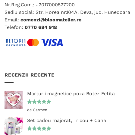
Nr.Reg.Com.: J2017000527200
Sediu social: Str. Horea nr.104A, Deva, jud. Hunedoara
Email:
comenzi@bloomatelier.ro
Telefon:
0770 684 918
RECENZII RECENTE
Marturii magnetice poza Botez Fetita
Evaluat la
de Carmen
5
din 5
Set cadou majorat, Tricou + Cana