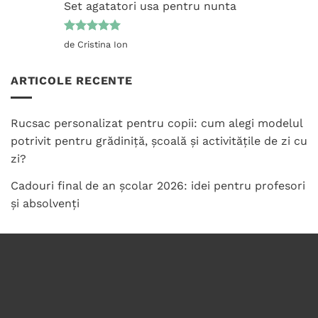
Set agatatori usa pentru nunta
Evaluat la
de Cristina Ion
5
din 5
ARTICOLE RECENTE
Rucsac personalizat pentru copii: cum alegi modelul
potrivit pentru grădiniță, școală și activitățile de zi cu
zi?
Cadouri final de an școlar 2026: idei pentru profesori
și absolvenți