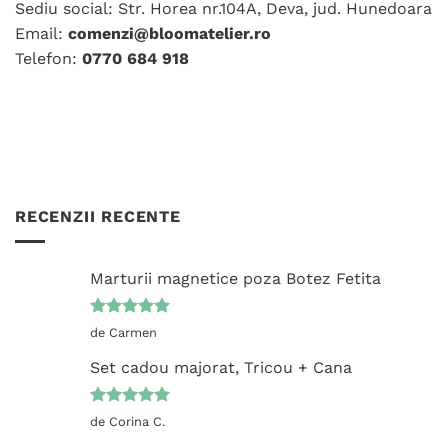
Sediu social: Str. Horea nr.104A, Deva, jud. Hunedoara
produsului.
Email:
comenzi@bloomatelier.ro
Telefon:
0770 684 918
RECENZII RECENTE
Marturii magnetice poza Botez Fetita
Evaluat la
de Carmen
5
din 5
Set cadou majorat, Tricou + Cana
Evaluat la
de Corina C.
5
din 5