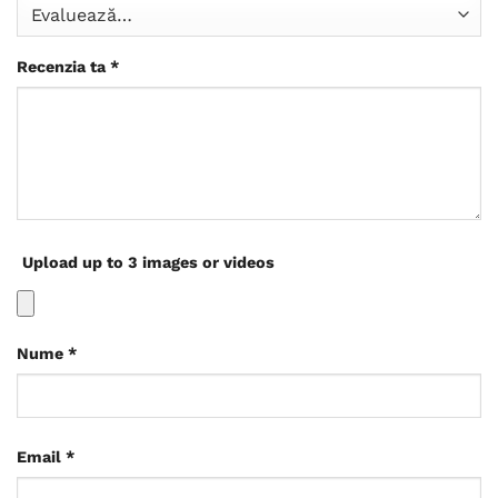
Recenzia ta
*
Upload up to 3 images or videos
Nume
*
Email
*