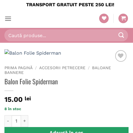
Skip
TRANSPORT GRATUIT PESTE 250 LEI!
to
content
Caută
după:
PRIMA PAGINĂ
/
ACCESORII PETRECERE
/
BALOANE
BANNERE
Balon Folie Spiderman
15.00
lei
8 în stoc
Cantitate Balon Folie Spiderman
Adaugă în coș