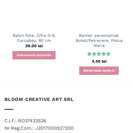
Balon folie, Cifra 0-9,
Banner personalizat
Curcubeu, 80 cm
Botez/Petrecere, Pisica
Marie
20.00
lei
Selectează opțiunile
Evaluat la
4.50
lei
Acest
5
din 5
produs
Selectează opțiuni
are
mai
multe
variații.
BLOOM CREATIVE ART SRL
Opțiunile
pot
fi
alese
C.I.F.: RO37433526
în
Nr.Reg.Com.: J2017000527200
pagina