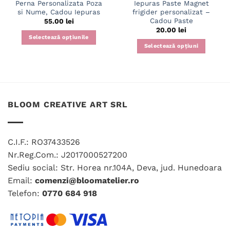
Perna Personalizata Poza
Iepuras Paste Magnet
si Nume, Cadou Iepuras
frigider personalizat –
Cadou Paste
55.00
lei
20.00
lei
Selectează opțiunile
Selectează opțiuni
BLOOM CREATIVE ART SRL
C.I.F.: RO37433526
Nr.Reg.Com.: J2017000527200
Sediu social: Str. Horea nr.104A, Deva, jud. Hunedoara
Email:
comenzi@bloomatelier.ro
Telefon:
0770 684 918