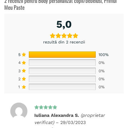
2 recenzii pentru
Body personalizat copii/bebelusi, Primul
Meu Paste
5,0
rezultă din 2 recenzii
5
100%
4
0%
3
0%
2
0%
1
0%
Evaluat la
Iuliana Alexandra S.
(proprietar
5
din 5
verificat)
–
29/03/2023