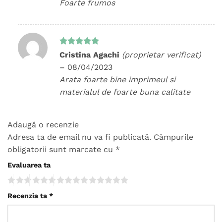
Foarte frumos
Evaluat la
Cristina Agachi
(proprietar verificat)
5
din 5
–
08/04/2023
Arata foarte bine imprimeul si
materialul de foarte buna calitate
Adaugă o recenzie
Adresa ta de email nu va fi publicată.
Câmpurile
obligatorii sunt marcate cu
*
Evaluarea ta
Recenzia ta
*