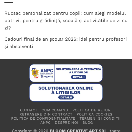
Rucsac personalizat pentru copii: cum alegi modelul
potrivit pentru grădiniță, școală și activitățile de zi cu
zi?
Cadouri final de an școlar 2026: idei pentru profesori
și absolvenți
CONTACT
CUM COMAND
POLITICA DE RETUR
RETRAGERE DIN CONTRACT
POLITICA COOKIES
POLITICA DE CONFIDENTIALITATE
TERMENI SI CONDITII
ANPC
DESPRE NOI
BLOG
Copyright © 2026
BLOOM CREATIVE ART SRL
, toate