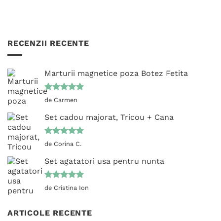
RECENZII RECENTE
Marturii magnetice poza Botez Fetita
Evaluat la
de Carmen
5
din 5
Set cadou majorat, Tricou + Cana
Evaluat la
de Corina C.
5
din 5
Set agatatori usa pentru nunta
Evaluat la
de Cristina Ion
5
din 5
ARTICOLE RECENTE