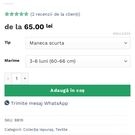
(
2
recenzii de la clienți)
Evaluat la
2
de la
65.00
lei
5
din 5 pe
baza a
ANULEAZĂ
evaluări de
la clienți
Tip
Marime
Cantitate Body personalizat copii/bebelusi, Primul Meu Past
Adaugă în coș
Trimite mesaj WhatsApp
SKU:
BB19
Categorii:
Colecția Iepuraș
,
Textile