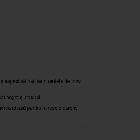
n aspect rafinat, iar nuanțele de mov,
ct bogat și natural.
gerea ideală pentru miresele care își