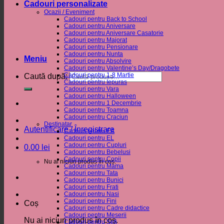
Cadouri personalizate
Ocazii / Eveniment
Cadouri pentru Back to School
Cadouri pentru Aniversare
Cadouri pentru Aniversare Casatorie
Cadouri pentru Majorat
Cadouri pentru Pensionare
Cadouri pentru Nunta
Meniu
Cadouri pentru Absolvire
Cadouri pentru Valentine’s Day/Dragobete
Cadouri pentru 1-8 Martie
Caută după:
Cadouri pentru Iepuras
Cadouri pentru Vara
Cadouri pentru Halloween
Cadouri pentru 1 Decembrie
Cadouri pentru Toamna
Cadouri pentru Craciun
Destinatar
Autentificare / Înregistrare
Cadouri pentru EA
Cadouri pentru EL
Cadouri pentru Cupluri
0.00
lei
Cadouri pentru Bebelusi
Cadouri pentru Copii
Nu ai niciun produs în coș.
Cadouri pentru Mama
Cadouri pentru Tata
Cadouri pentru Bunici
Cadouri pentru Frati
Cadouri pentru Nasi
Cadouri pentru Fini
Coș
Cadouri pentru Cadre didactice
Cadouri pentru Meserii
Nu ai niciun produs în coș.
Cadouri pentru Sefi