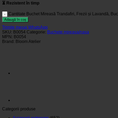
⏳ Rezistent în timp
Cantitate Buchet Mireasă Trandafiri, Frezii și Lavandă, Buch
Adaugă în coș
Trimite mesaj WhatsApp
SKU:
B0054
Categorie:
Buchete mireasa/nasa
MPN:
B0054
Brand:
Bloom Atelier
Categorii produse
Accesorii petrecere
(652)