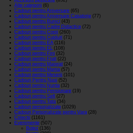
Alte categorii
(6)
Cadouri pentru Aniversare
(65)
Cadouri pentru Aniversare Casatorie
(77)
Cadouri pentru Bunici
(43)
Cadouri pentru Cadre Didactice
(72)
Cadouri pentru Copii
(260)
Cadouri pentru Cupluri
(71)
Cadouri pentru EA
(116)
Cadouri pentru EL
(108)
Cadouri pentru Fini
(32)
Cadouri pentru Frati
(22)
Cadouri pentru Majorat
(24)
Cadouri pentru Mama
(57)
Cadouri pentru Meserii
(101)
Cadouri Pentru Nasi
(52)
Cadouri pentru Nunta
(32)
Cadouri pentru Pensionare
(19)
Cadouri pentru Sefi
(27)
Cadouri pentru Tata
(34)
Cadouri personalizate
(1029)
Cadouri Personalizate pentru Vara
(28)
Colectii
(1161)
Evenimente
(507)
Botez
(136)