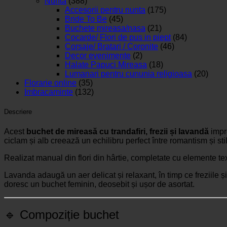
Nunta
(388)
Accesorii pentru nunta
(175)
Bride To Be
(45)
Buchete mireasa/nasa
(21)
Cocarde/ Flori de pus in piept
(84)
Corsaje/ Bratari / Coronite
(46)
Decor evenimente
(2)
Halate Papuci Mireasa
(18)
Lumanari pentru cununia religioasa
(20)
Florarie online
(35)
Imbracaminte
(132)
Descriere
Acest
buchet de mireasă cu trandafiri, frezii și lavandă
impre
ciclam și alb creează un echilibru perfect între romantism și stil
Realizat manual din flori din hârtie, completate cu elemente tex
Lavanda adaugă un aer delicat și relaxant, în timp ce freziile ș
doresc un buchet feminin, deosebit și ușor de asortat.
🔹 Compoziție buchet