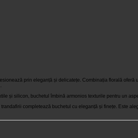
sionează prin eleganță și delicatețe. Combinația florală oferă u
.
tile și silicon, buchetul îmbină armonios texturile pentru un aspe
i trandafirii completează buchetul cu eleganță și finețe. Este ale