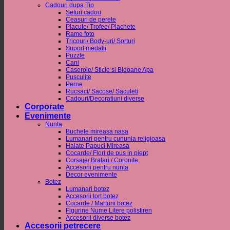
Cadouri dupa Tip
Seturi cadou
Ceasuri de perete
Placute/ Trofee/ Plachete
Rame foto
Tricouri/ Body-uri/ Sorturi
Suport medalii
Puzzle
Cani
Caserole/ Sticle si Bidoane Apa
Pusculite
Perne
Rucsaci/ Sacose/ Saculeti
Cadouri/Decoratiuni diverse
Corporate
Evenimente
Nunta
Buchete mireasa nasa
Lumanari pentru cununia religioasa
Halate Papuci Mireasa
Cocarde/ Flori de pus in piept
Corsaje/ Bratari / Coronite
Accesorii pentru nunta
Decor evenimente
Botez
Lumanari botez
Accesorii tort botez
Cocarde / Marturii botez
Figurine Nume Litere polistiren
Accesorii diverse botez
Accesorii petrecere