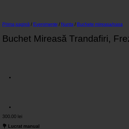
Prima pagină
/
Evenimente
/
Nunta
/
Buchete mireasa/nasa
Buchet Mireasă Trandafiri, Frez
300.00
lei
💐 Lucrat manual