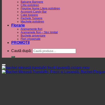
Baloane Bannere
Cifre polistiren
Figurine Nume Litere polistiren
Accesorii Candy Bar
Cake toppere
Pachete Toppere
Machete polistiren
Florarie
Aranjamente flori
Aranjamete flori – Stoc limitat
Buchete aniversare
Flori criogenate
PROMOTII
Caută după: