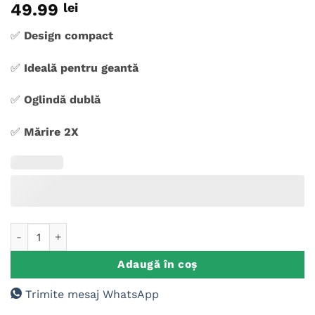
49.99
lei
✅
Design compact
✅
Ideală pentru geantă
✅
Oglindă dublă
✅
Mărire 2X
Cantitate Oglinda Buzunar Personalizata Nume/Mesaj, Spring
Adaugă în coș
Trimite mesaj WhatsApp