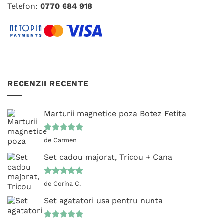
Telefon:
0770 684 918
RECENZII RECENTE
Marturii magnetice poza Botez Fetita
Evaluat la
de Carmen
5
din 5
Set cadou majorat, Tricou + Cana
Evaluat la
de Corina C.
5
din 5
Set agatatori usa pentru nunta