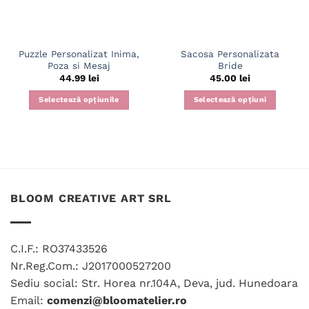
Puzzle Personalizat Inima,
Sacosa Personalizata
Poza si Mesaj
Bride
44.99
lei
45.00
lei
Selectează opțiunile
Selectează opțiuni
BLOOM CREATIVE ART SRL
C.I.F.: RO37433526
Nr.Reg.Com.: J2017000527200
Sediu social: Str. Horea nr.104A, Deva, jud. Hunedoara
Email:
comenzi@bloomatelier.ro