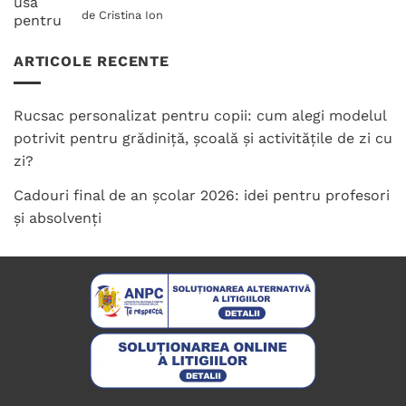
Evaluat la
de Cristina Ion
5
din 5
ARTICOLE RECENTE
Rucsac personalizat pentru copii: cum alegi modelul
potrivit pentru grădiniță, școală și activitățile de zi cu
zi?
Cadouri final de an școlar 2026: idei pentru profesori
și absolvenți