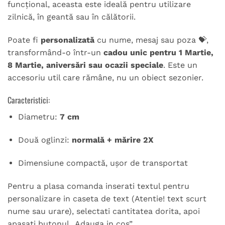
funcțional, aceasta este ideală pentru utilizare
zilnică, în geantă sau în călătorii.
Poate fi
personalizată
cu nume, mesaj sau poza 💝,
transformând-o într-un
cadou unic pentru 1 Martie,
8 Martie, aniversări sau ocazii speciale
. Este un
accesoriu util care rămâne, nu un obiect sezonier.
Caracteristici:
Diametru:
7 cm
Două oglinzi:
normală + mărire 2X
Dimensiune compactă, ușor de transportat
Pentru a plasa comanda inserati textul pentru
personalizare in caseta de text (Atentie! text scurt
nume sau urare), selectati cantitatea dorita, apoi
apasati butonul „Adauga in cos”.