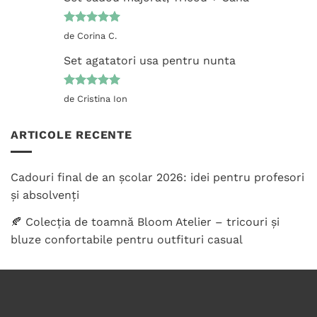
Evaluat la
de Corina C.
5
din 5
Set agatatori usa pentru nunta
Evaluat la
de Cristina Ion
5
din 5
ARTICOLE RECENTE
Cadouri final de an școlar 2026: idei pentru profesori
și absolvenți
🍂 Colecția de toamnă Bloom Atelier – tricouri și
bluze confortabile pentru outfituri casual