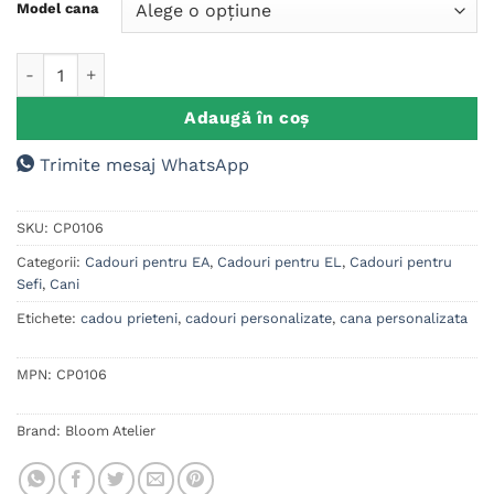
Model cana
Cantitate Cana Before Coffee, After Coffee
Adaugă în coș
Trimite mesaj WhatsApp
SKU:
CP0106
Categorii:
Cadouri pentru EA
,
Cadouri pentru EL
,
Cadouri pentru
Sefi
,
Cani
Etichete:
cadou prieteni
,
cadouri personalizate
,
cana personalizata
MPN:
CP0106
Brand:
Bloom Atelier