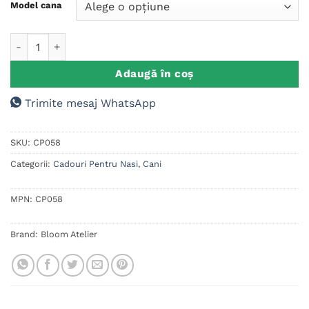
Model cana
Cantitate Cana Cadou Nasi
Adaugă în coș
Trimite mesaj WhatsApp
SKU:
CP058
Categorii:
Cadouri Pentru Nasi
,
Cani
MPN:
CP058
Brand:
Bloom Atelier