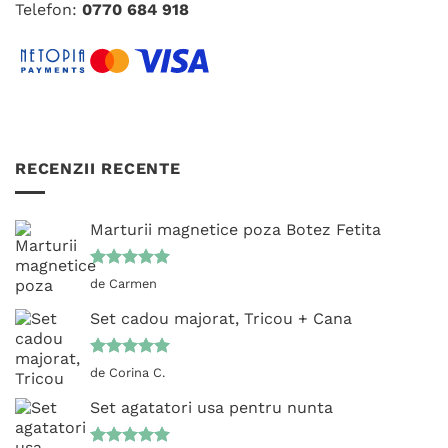
Telefon:
0770 684 918
RECENZII RECENTE
Marturii magnetice poza Botez Fetita
Evaluat la
de Carmen
5
din 5
Set cadou majorat, Tricou + Cana
Evaluat la
de Corina C.
5
din 5
Set agatatori usa pentru nunta