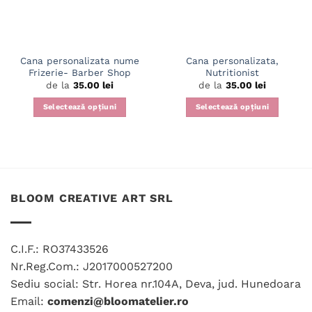
Cana personalizata nume
Cana personalizata,
Frizerie- Barber Shop
Nutritionist
de la
35.00
lei
de la
35.00
lei
Selectează opțiuni
Selectează opțiuni
Acest
Acest
produs
produs
are
are
mai
mai
multe
multe
variații.
variații.
BLOOM CREATIVE ART SRL
Opțiunile
Opțiunile
pot
pot
fi
fi
C.I.F.: RO37433526
alese
alese
Nr.Reg.Com.: J2017000527200
în
în
Sediu social: Str. Horea nr.104A, Deva, jud. Hunedoara
pagina
pagina
produsului.
produsului.
Email:
comenzi@bloomatelier.ro