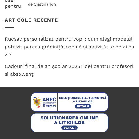
Evaluat la
de Cristina Ion
5
din 5
ARTICOLE RECENTE
Rucsac personalizat pentru copii: cum alegi modelul
potrivit pentru grădiniță, școală și activitățile de zi cu
zi?
Cadouri final de an școlar 2026: idei pentru profesori
și absolvenți