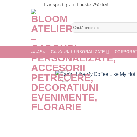
Skip
Transport gratuit peste 250 lei!
to
content
Caută
după:
ACASA
CADOURI PERSONALIZATE
CORPORA