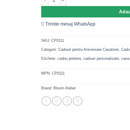
Adau
Trimite mesaj WhatsApp
SKU:
CP0111
Categorii:
Cadouri pentru Aniversare Casatorie
,
Cadou
Etichete:
cadou prieteni
,
cadouri personalizate
,
cana 
MPN:
CP0111
Brand:
Bloom Atelier