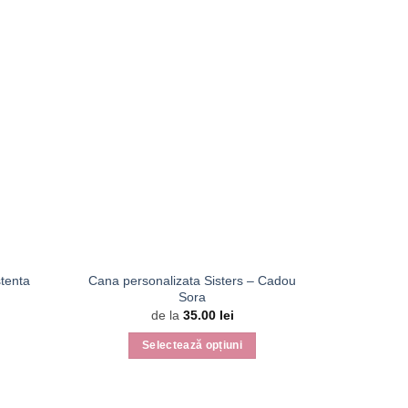
tenta
Cana personalizata Sisters – Cadou
Cana perso
Sora
de la
35.00
lei
Selectează opțiuni
Acest
produs