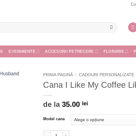
Co
TE
EVENIMENTE
ACCESORII PETRECERE
FLORARIE
PRIMA PAGINĂ
/
CADOURI PERSONALIZATE
Cana I Like My Coffee L
de la
35.00
lei
Model cana
Cantitate Cana I Like My Coffee Like My Ho