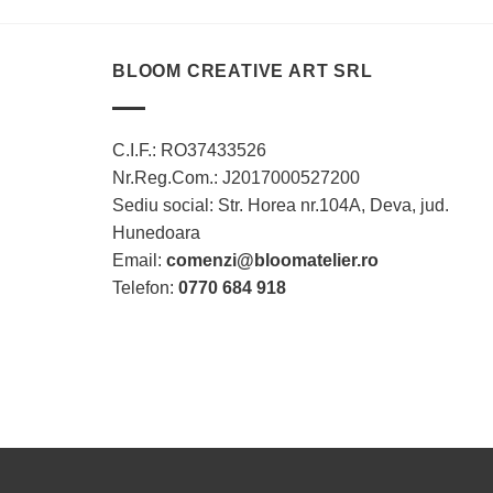
are
mai
multe
BLOOM CREATIVE ART SRL
variații.
Opțiunile
pot
C.I.F.: RO37433526
fi
Nr.Reg.Com.: J2017000527200
alese
în
Sediu social: Str. Horea nr.104A, Deva, jud.
pagina
Hunedoara
produsului.
Email:
comenzi@bloomatelier.ro
Telefon:
0770 684 918