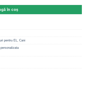
gă în coș
ri pentru EL
,
Cani
personalizata