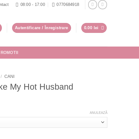
ntact
08:00 - 17:00
0770684918
Autentificare / Înregistrare
0.00
lei
PROMOTII
/
CANI
ike My Hot Husband
ANULEAZĂ
t Husband