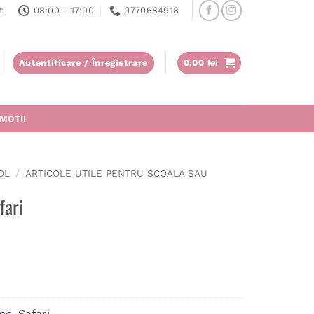
t
08:00 - 17:00
0770684918
Autentificare / Înregistrare
0.00
lei
MOTII
OL
/
ARTICOLE UTILE PENTRU SCOALA SAU
fari
e, Safari