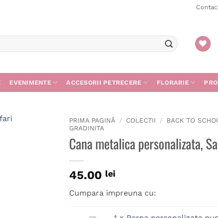
Contac
E
EVENIMENTE
ACCESORII PETRECERE
FLORARIE
PRO
PRIMA PAGINĂ
/
COLECTII
/
BACK TO SCHO
GRADINITA
Cana metalica personalizata, Sa
45.00
lei
Cumpara impreuna cu:
1
×
Perna personalizata num