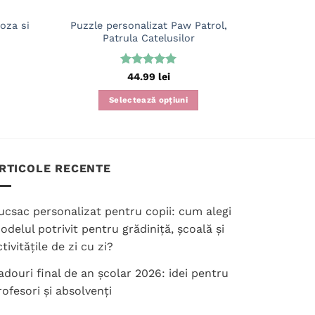
oza si
Puzzle personalizat Paw Patrol,
Puzzl
Patrula Catelusilor
Evaluat la
44.99
lei
5
din 5
Selectează opțiuni
RTICOLE RECENTE
ucsac personalizat pentru copii: cum alegi
odelul potrivit pentru grădiniță, școală și
tivitățile de zi cu zi?
adouri final de an școlar 2026: idei pentru
rofesori și absolvenți