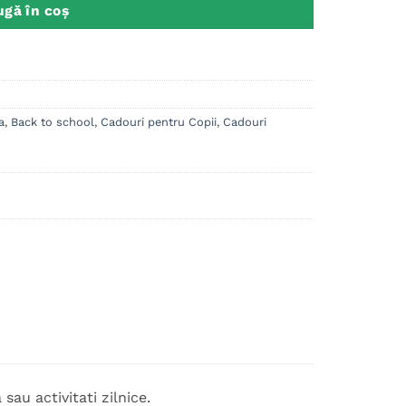
gă în coș
a
,
Back to school
,
Cadouri pentru Copii
,
Cadouri
sau activitati zilnice.