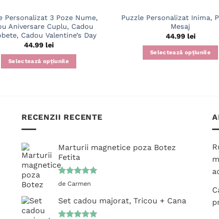
e Personalizat 3 Poze Nume,
Puzzle Personalizat Inima, P
u Aniversare Cuplu, Cadou
Mesaj
bete, Cadou Valentine’s Day
44.99
lei
44.99
lei
Selectează opțiunile
Selectează opțiunile
RECENZII RECENTE
A
R
Marturii magnetice poza Botez
Fetita
m
ac
Evaluat la
de Carmen
C
5
din 5
Set cadou majorat, Tricou + Cana
p