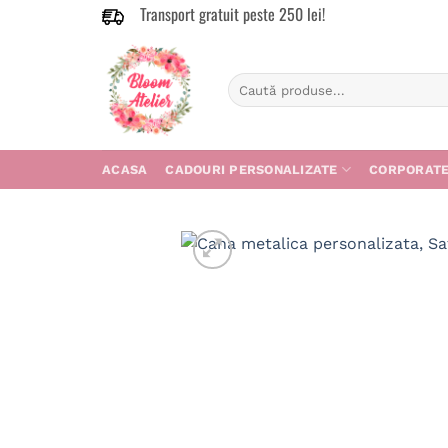
Transport gratuit peste 250 lei!
Skip
to
content
Caută
după:
ACASA
CADOURI PERSONALIZATE
CORPORAT