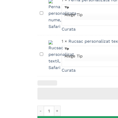
Tip
Perna
personalizata
nume,
Curata
Safari
1
×
Rucsac personalizat text
Tip
Rucsac
personalizat
textil,
Curata
Safari
Cantitate Cana metalica personalizata, Safa