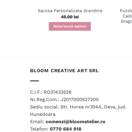
Puzzl
Sacosa Personalizata Grandma
Cado
45.00
lei
Drago
Selectează opțiuni
BLOOM CREATIVE ART SRL
C.I.F.: RO37433526
Nr.Reg.Com.: J2017000527200
Sediu social: Str. Horea nr.104A, Deva, jud.
Hunedoara
Email:
comenzi@bloomatelier.ro
Telefon:
0770 684 918