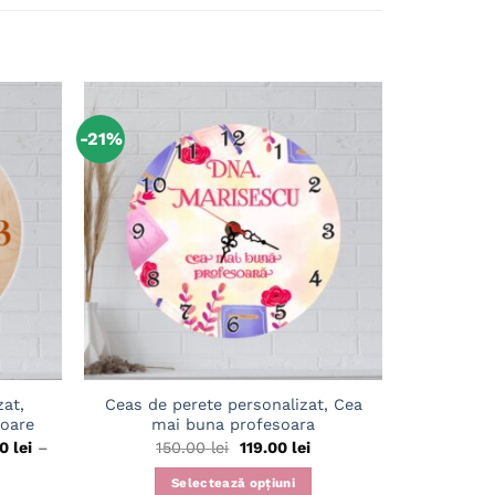
-21%
Adaugă
Adaugă
în
în
wishlist
wishlist
zat,
Ceas de perete personalizat, Cea
Cana pe
toare
mai buna profesoara
al
Prețul
Prețul
00
lei
–
150.00
lei
119.00
lei
al
inițial
curent
i:
a
este:
Selectează opțiuni
i:
 lei
fost:
119.00 lei.