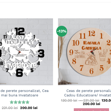
-13%
Adaugă
în
wishlist
de perete personalizat, Cea
Ceas de perete personali
mai buna Invatatoare
Cadou Educatoare/ Invata
Interv
130.00
lei
–
231.00
lei
130.
Interv
de
200.00
lei
de
prețur
Prețul
Prețul
231.00
lei
200.00
lei
Evaluat la
prețur
130.00