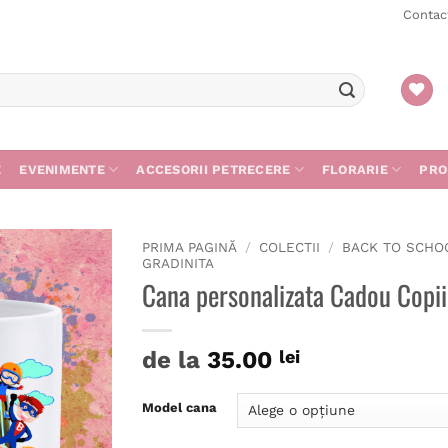
Contac
E
EVENIMENTE
ACCESORII PETRECERE
FLORARIE
PRO
PRIMA PAGINĂ
/
COLECTII
/
BACK TO SCHO
GRADINITA
Cana personalizata Cadou Copi
Adaugă
în
de la
35.00
lei
wishlist
Model cana