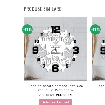
PRODUSE SIMILARE
-13%
-13%
Adaugă
în
wishlist
Ceas de perete personalizat, Cea
Ceas 
mai buna Profesoara
Prețul
Prețul
231.00
lei
200.00
lei
inițial
curent
a
este:
Selectează opțiuni
fost:
200.00 lei.