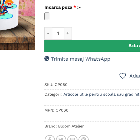
Incarca poza
*
:-
Cantitate Cana personalizata Cadou Copii 
Adau
Trimite mesaj WhatsApp
Adau
SKU:
CP060
Categorii:
Articole utile pentru scoala sau gradinit
MPN:
CP060
Brand:
Bloom Atelier