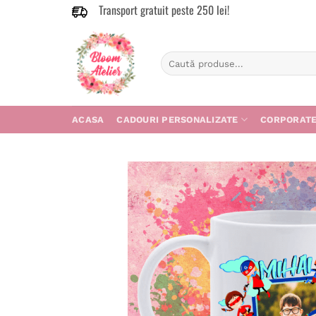
Transport gratuit peste 250 lei!
Skip
to
content
Caută
după:
ACASA
CADOURI PERSONALIZATE
CORPORAT