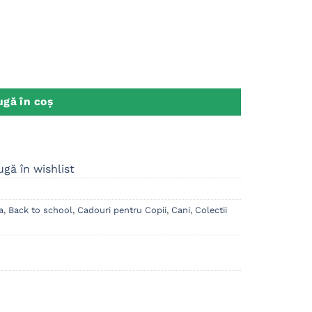
M2
gă în coș
gă în wishlist
a
,
Back to school
,
Cadouri pentru Copii
,
Cani
,
Colectii