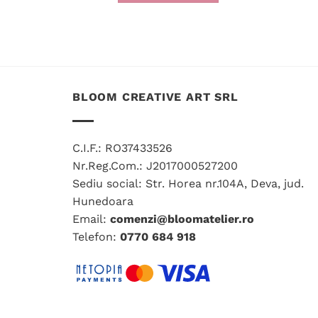
231.00 lei.
BLOOM CREATIVE ART SRL
C.I.F.: RO37433526
Nr.Reg.Com.: J2017000527200
Sediu social: Str. Horea nr.104A, Deva, jud.
Hunedoara
Email:
comenzi@bloomatelier.ro
Telefon:
0770 684 918