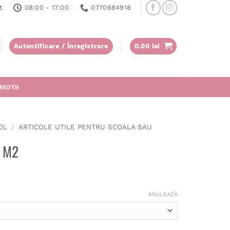
t
08:00 - 17:00
0770684918
Autentificare / Înregistrare
0.00
lei
MOTII
OL
/
ARTICOLE UTILE PENTRU SCOALA SAU
i M2
ANULEAZĂ