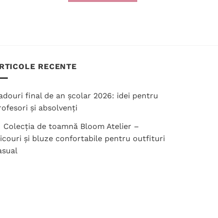
 lei
150.00 lei.
 lei
 lei
RTICOLE RECENTE
adouri final de an școlar 2026: idei pentru
rofesori și absolvenți
 Colecția de toamnă Bloom Atelier –
ricouri și bluze confortabile pentru outfituri
asual