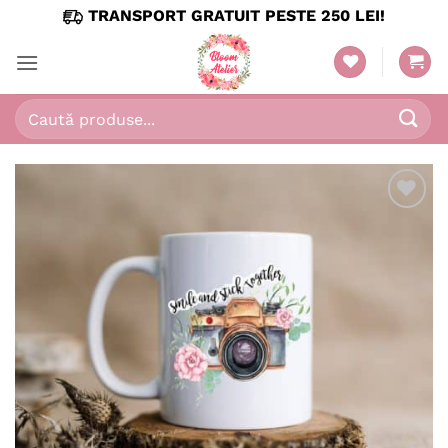
Skip
TRANSPORT GRATUIT PESTE 250 LEI!
to
content
Caută
după:
Adaugă
în
wishlist