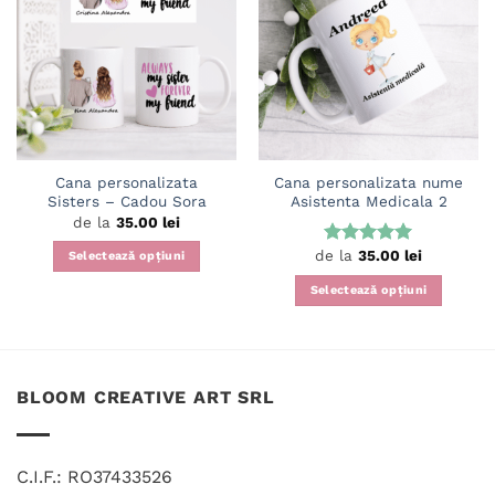
Adaugă
Adaugă
în
în
wishlist
wishlist
Cana personalizata
Cana personalizata nume
Sisters – Cadou Sora
Asistenta Medicala 2
de la
35.00
lei
de la
35.00
lei
Evaluat la
Selectează opțiuni
5
din 5
Acest
Selectează opțiuni
produs
Acest
are
produs
mai
are
multe
mai
BLOOM CREATIVE ART SRL
variații.
multe
Opțiunile
variații.
pot
Opțiunile
fi
C.I.F.: RO37433526
pot
alese