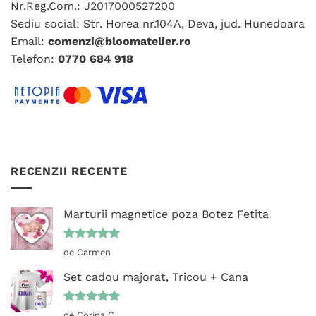
fi
Nr.Reg.Com.: J2017000527200
în
alese
Sediu social: Str. Horea nr.104A, Deva, jud. Hunedoara
pagina
în
Email:
comenzi@bloomatelier.ro
produsului.
pagina
Telefon:
0770 684 918
produsului.
RECENZII RECENTE
Marturii magnetice poza Botez Fetita
Evaluat la
de Carmen
5
din 5
Set cadou majorat, Tricou + Cana
Evaluat la
de Corina C.