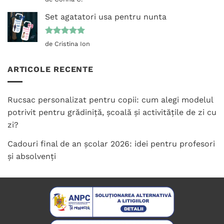
5
din 5
Set agatatori usa pentru nunta
Evaluat la
de Cristina Ion
5
din 5
ARTICOLE RECENTE
Rucsac personalizat pentru copii: cum alegi modelul
potrivit pentru grădiniță, școală și activitățile de zi cu
zi?
Cadouri final de an școlar 2026: idei pentru profesori
și absolvenți