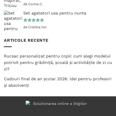
Evaluat la
de Corina C.
5
din 5
Set agatatori usa pentru nunta
Evaluat la
de Cristina Ion
5
din 5
ARTICOLE RECENTE
Rucsac personalizat pentru copii: cum alegi modelul
potrivit pentru grădiniță, școală și activitățile de zi cu
zi?
Cadouri final de an școlar 2026: idei pentru profesori
și absolvenți