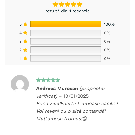
rezultă din 1 recenzie
5
100%
4
0%
3
0%
2
0%
1
0%
Evaluat la
Andreea Muresan
(proprietar
5
din 5
verificat)
–
19/01/2025
Bună ziua!Foarte frumoase cănile !
Voi reveni cu o altă comandă!
Mulțumesc frumos!😊