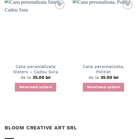
Cana personalizata
Cana personalizata,
Sisters – Cadou Sora
Politist
de la
35.00
lei
de la
35.00
lei
Selectează opțiuni
Selectează opțiuni
Acest
Acest
produs
produs
are
are
mai
mai
multe
multe
variații.
variații.
BLOOM CREATIVE ART SRL
Opțiunile
Opțiunile