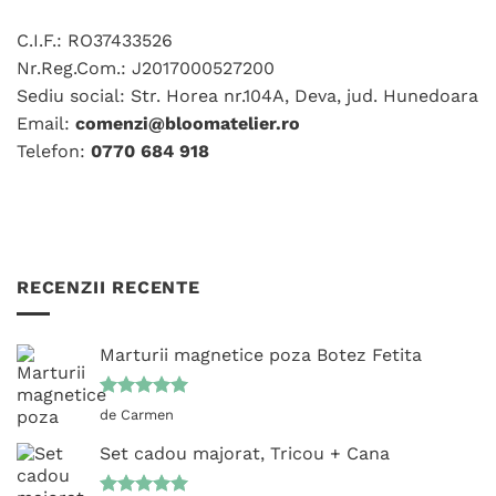
pot
pot
fi
fi
C.I.F.: RO37433526
alese
alese
Nr.Reg.Com.: J2017000527200
în
în
Sediu social: Str. Horea nr.104A, Deva, jud. Hunedoara
pagina
pagina
produsului.
produsului.
Email:
comenzi@bloomatelier.ro
Telefon:
0770 684 918
RECENZII RECENTE
Marturii magnetice poza Botez Fetita
Evaluat la
de Carmen
5
din 5
Set cadou majorat, Tricou + Cana