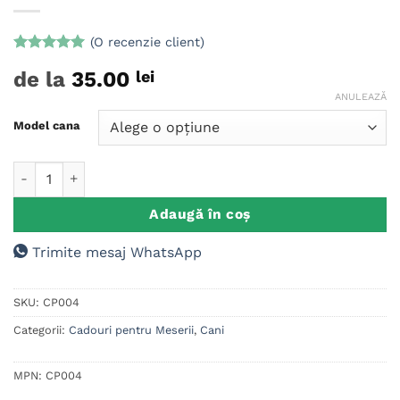
(O recenzie client)
Evaluat la
de la
35.00
lei
5
din 5 pe
baza unei
ANULEAZĂ
singure
evaluări
Model cana
Cantitate Cana personalizata nume Asistenta Medicala 1
Adaugă în coș
Trimite mesaj WhatsApp
SKU:
CP004
Categorii:
Cadouri pentru Meserii
,
Cani
MPN:
CP004