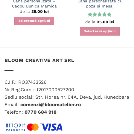
Cana personalizata –
Cana personalizata cu
Cadou Bunica Mamica
poza si mesaj
de la
35.00
lei
Selectează opțiuni
Evaluat la
de la
35.00
lei
5
din 5
Acest
Selectează opțiuni
produs
Acest
are
produs
mai
are
multe
mai
variații.
BLOOM CREATIVE ART SRL
multe
Opțiunile
variații.
pot
Opțiunile
fi
C.I.F.: RO37433526
pot
alese
fi
Nr.Reg.Com.: J2017000527200
în
alese
Sediu social: Str. Horea nr.104A, Deva, jud. Hunedoara
pagina
în
produsului.
Email:
comenzi@bloomatelier.ro
pagina
Telefon:
0770 684 918
produsului.