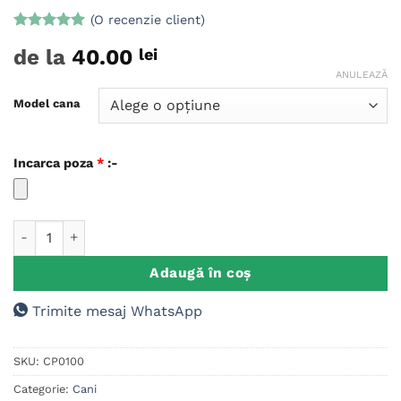
(O recenzie client)
Evaluat la
de la
40.00
lei
5
din 5 pe
baza unei
ANULEAZĂ
singure
evaluări
Model cana
Incarca poza
*
:-
Cantitate Cana personalizata Poza/Mesaj/Grafica ta
Adaugă în coș
Trimite mesaj WhatsApp
SKU:
CP0100
Categorie:
Cani