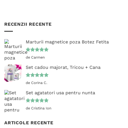
RECENZII RECENTE
Marturii magnetice poza Botez Fetita
Evaluat la
de Carmen
5
din 5
Set cadou majorat, Tricou + Cana
Evaluat la
de Corina C.
5
din 5
Set agatatori usa pentru nunta
Evaluat la
de Cristina Ion
5
din 5
ARTICOLE RECENTE