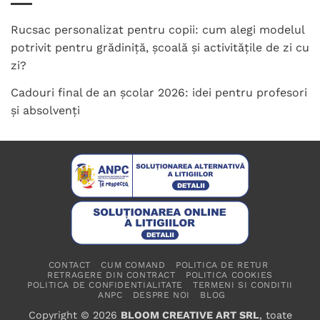
Rucsac personalizat pentru copii: cum alegi modelul
potrivit pentru grădiniță, școală și activitățile de zi cu
zi?
Cadouri final de an școlar 2026: idei pentru profesori
și absolvenți
CONTACT
CUM COMAND
POLITICA DE RETUR
RETRAGERE DIN CONTRACT
POLITICA COOKIES
POLITICA DE CONFIDENTIALITATE
TERMENI SI CONDITII
ANPC
DESPRE NOI
BLOG
Copyright © 2026
BLOOM CREATIVE ART SRL
, toate