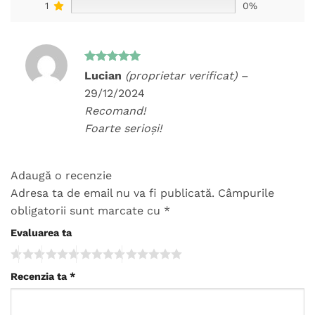
1
0%
Evaluat la
Lucian
(proprietar verificat)
–
5
din 5
29/12/2024
Recomand!
Foarte serioși!
Adaugă o recenzie
Adresa ta de email nu va fi publicată.
Câmpurile
obligatorii sunt marcate cu
*
Evaluarea ta
Recenzia ta
*