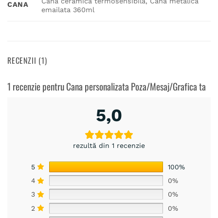
Cana ceramica termosensibila, Cana metalica
CANA
emailata 360ml
RECENZII (1)
1 recenzie pentru
Cana personalizata Poza/Mesaj/Grafica ta
5,0
rezultă din 1 recenzie
5
100%
4
0%
3
0%
2
0%