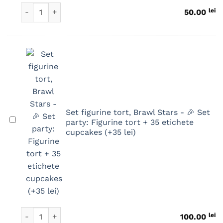
Stars
Cantitate Cake Topper Personalizat Brawl Stars
lei
50.00
Set figurine tort, Brawl Stars - 🎉 Set
Set
party: Figurine tort + 35 etichete
figurine
cupcakes (+35 lei)
tort,
Brawl
Stars
-
🎉
Set
party:
Cantitate Set figurine tort, Brawl Stars
lei
100.00
Figurine