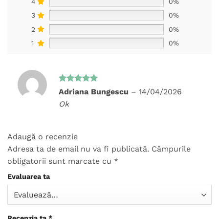
4
0%
3
0%
2
0%
1
0%
Evaluat la
Adriana Bungescu
–
14/04/2026
5
din 5
Ok
Adaugă o recenzie
Adresa ta de email nu va fi publicată.
Câmpurile
obligatorii sunt marcate cu
*
Evaluarea ta
Recenzia ta
*