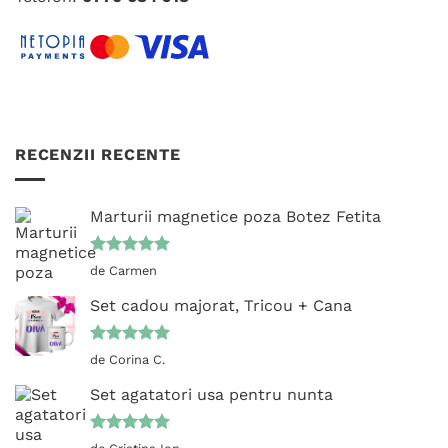
produsului.
RECENZII RECENTE
Marturii magnetice poza Botez Fetita
Evaluat la
de Carmen
5
din 5
Set cadou majorat, Tricou + Cana
Evaluat la
de Corina C.
5
din 5
Set agatatori usa pentru nunta
Evaluat la