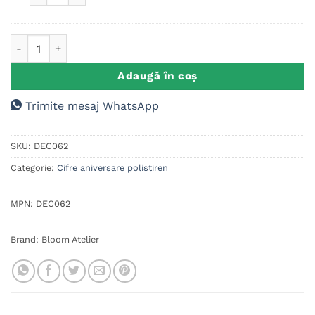
tort
+
Cantitate Cifre aniversare polistiren Brawl Stars
35
etichete
Adaugă în coș
cupcakes
(+35
Trimite mesaj WhatsApp
lei)
SKU:
DEC062
Categorie:
Cifre aniversare polistiren
MPN:
DEC062
Brand:
Bloom Atelier