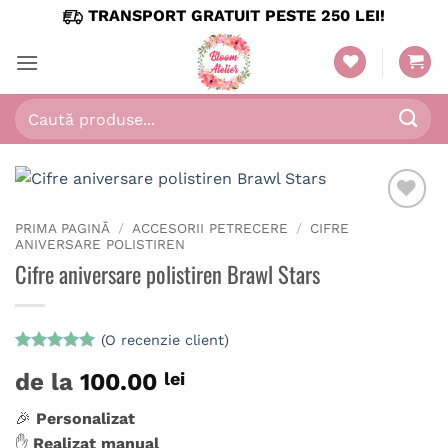
Skip
TRANSPORT GRATUIT PESTE 250 LEI!
to
content
Caută
după:
PRIMA PAGINĂ
/
ACCESORII PETRECERE
/
CIFRE
ANIVERSARE POLISTIREN
Cifre aniversare polistiren Brawl Stars
(O recenzie client)
Evaluat la
de la
100.00
lei
5
din 5 pe
baza unei
singure
🎉
Personalizat
evaluări
✋
Realizat manual