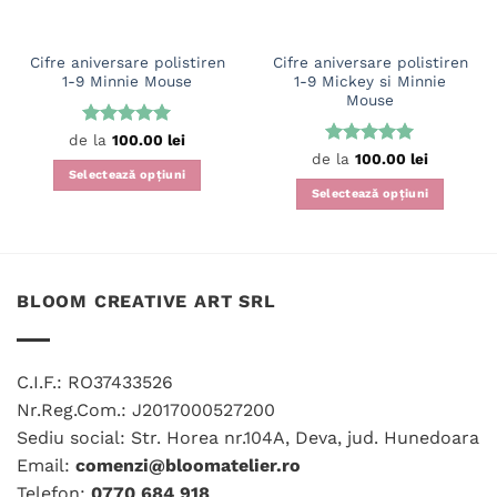
Cifre aniversare polistiren
Cifre aniversare polistiren
1-9 Minnie Mouse
1-9 Mickey si Minnie
Mouse
Evaluat la
de la
100.00
lei
5
din 5
Evaluat la
de la
100.00
lei
5
din 5
Selectează opțiuni
Selectează opțiuni
Acest
Acest
produs
produs
are
are
mai
mai
multe
BLOOM CREATIVE ART SRL
multe
variații.
variații.
Opțiunile
Opțiunile
pot
C.I.F.: RO37433526
pot
fi
fi
Nr.Reg.Com.: J2017000527200
alese
alese
în
Sediu social: Str. Horea nr.104A, Deva, jud. Hunedoara
în
pagina
Email:
comenzi@bloomatelier.ro
pagina
produsului.
Telefon:
0770 684 918