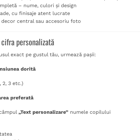
mpletă – nume, culori și design
de, cu finisaje atent lucrate
ca decor central sau accesoriu foto
ifra personalizată
sul exact pe gustul tău, urmează pașii:
nsiunea dorită
, 2, 3 etc.)
area preferată
 câmpul
„Text personalizare”
numele copilului
tatea