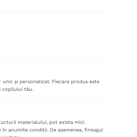
r unic și personalizat. Fiecare produs este
 copilului tău.
ucturii materialului, pot exista mici
e în anumite condiții. De asemenea, finisajul