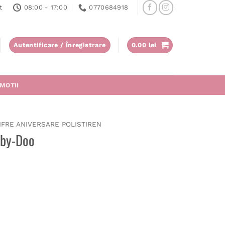
t
08:00 - 17:00
0770684918
Autentificare / Înregistrare
0.00
lei
MOTII
IFRE ANIVERSARE POLISTIREN
oby-Doo