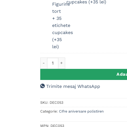
cupcakes (+35 lei)
tort,
Scooby
Doo
-
🎉
Set
party:
Figurine
tort
Cantitate Cifre aniversare polistiren Scoo
+
35
Adau
etichete
cupcakes
Trimite mesaj WhatsApp
(+35
lei)
SKU:
DEC053
Categorie:
Cifre aniversare polistiren
MPN:
DEC053