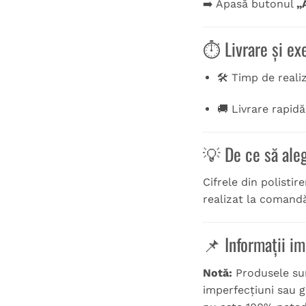
➡️ Apasă butonul
„
⏱️ Livrare și ex
🛠️ Timp de reali
🚚 Livrare rapid
💡 De ce să aleg
Cifrele din polisti
realizat la comandă
📌 Informații i
Notă:
Produsele sunt
imperfecțiuni sau gr