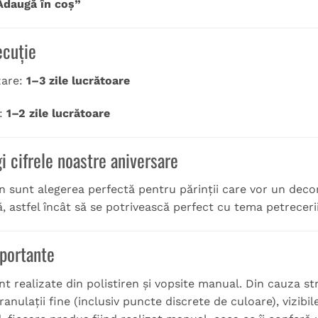
Adaugă în coș”
ecuție
zare:
1–3 zile lucrătoare
ă:
1–2 zile lucrătoare
i cifrele noastre aniversare
ren sunt alegerea perfectă pentru părinții care vor un deco
, astfel încât să se potrivească perfect cu tema petrecerii
mportante
 realizate din polistiren și vopsite manual. Din cauza str
anulații fine (inclusiv puncte discrete de culoare), vizibil