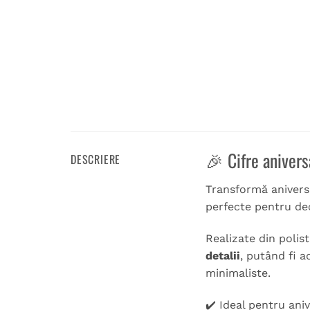
🎉 Cifre anivers
DESCRIERE
Transformă anivers
perfecte pentru dec
Realizate din polist
detalii
, putând fi a
minimaliste.
✔️ Ideal pentru ani