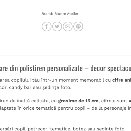
Brand:
Bloom Atelier
are din polistiren personalizate – decor spectacu
area copilului tău într-un moment memorabil cu
cifre an
or, candy bar sau ședințe foto.
iren de înaltă calitate, cu
grosime de 15 cm
, cifrele sunt
v
daptate în orice tematică pentru copii – de la personaje înd
versări copii, petreceri tematice, botez sau ședințe foto