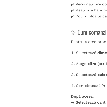
✔️ Personalizare co
✔️ Realizate handma
✔️ Pot fi folosite 
✨ Cum comanzi c
Pentru a crea produ
Selectează
dime
Alege
cifra
(ex: 1
Selectează
culo
Completează în
După aceea:
➡️ Selectează canti