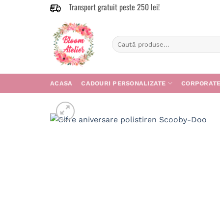
Transport gratuit peste 250 lei!
Skip
to
content
Caută
după:
ACASA
CADOURI PERSONALIZATE
CORPORAT