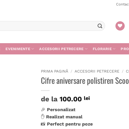
Contac
E
EVENIMENTE
ACCESORII PETRECERE
FLORARIE
PRO
PRIMA PAGINĂ
/
ACCESORII PETRECERE
/
C
Cifre aniversare polistiren Sco
de la
100.00
lei
🎉
Personalizat
✋
Realizat manual
📸
Perfect pentru poze