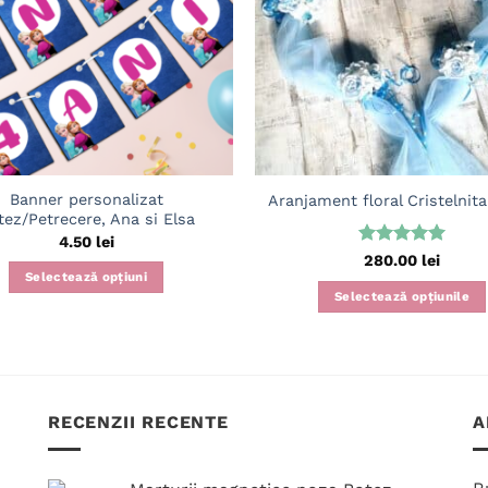
Banner personalizat
Aranjament floral Cristelnit
tez/Petrecere, Ana si Elsa
4.50
lei
Evaluat la
280.00
lei
5
din 5
Selectează opțiuni
Selectează opțiunile
Acest
produs
are
mai
RECENZII RECENTE
A
multe
variații.
Opțiunile