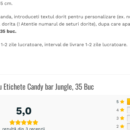
 5 cm.
nda, introduceti textul dorit pentru personalizare (ex. n
a dorita (! Atentie numarul de seturi dorite), dupa care a
 35 buc.
-2 zile lucratoare, interval de livrare 1-2 zile lucratoare.
ru
Etichete Candy bar Jungle, 35 Buc
5
5,0
4
3
2
rezultă din 3 recenzii