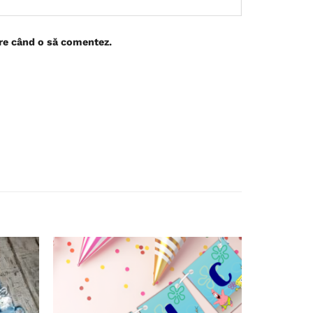
are când o să comentez.
Adaugă
Adaugă
în
în
wishlist
wishlist