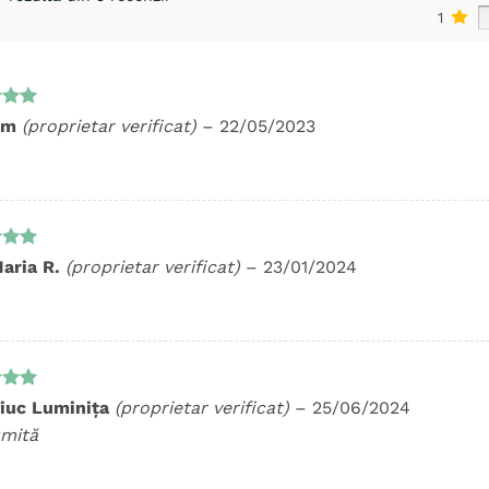
1
t la
im
(proprietar verificat)
–
22/05/2023
5
t la
aria R.
(proprietar verificat)
–
23/01/2024
5
t la
iuc Luminița
(proprietar verificat)
–
25/06/2024
5
mită