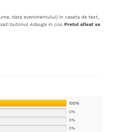
ume, data evenimentului) in caseta de text,
pasati butonul
Adauga in cos.
Pretul afisat se
100%
0%
0%
0%