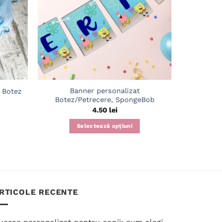
Banner personalizat
Cani pe
a Botez
Botez/Petrecere, SpongeBob
4.50
lei
Selectează opțiuni
RTICOLE RECENTE