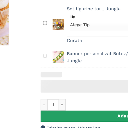
Set figurine tort, Jungle
Tip
Set
figurine
tort,
Curata
Jungle
Banner personalizat Botez/
Banner
Jungle
personalizat
Botez/Petrecere,
Jungle
Cantitate Etichete Candy bar Jungle, 35 Bu
Adau