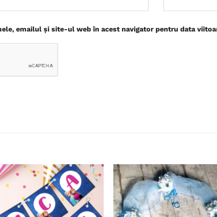
le, emailul și site-ul web în acest navigator pentru data viito
Adaugă
în
wishlist