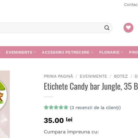
Contac
E
EVENIMENTE
ACCESORII PETRECERE
FLORARIE
PRO
PRIMA PAGINĂ
/
EVENIMENTE
/
BOTEZ
/
D
Etichete Candy bar Jungle, 35 
gă
ist
(
3
recenzii de la clienți)
Evaluat la
3
35.00
lei
5
din 5 pe
baza a
evaluări de
Cumpara impreuna cu:
la clienți