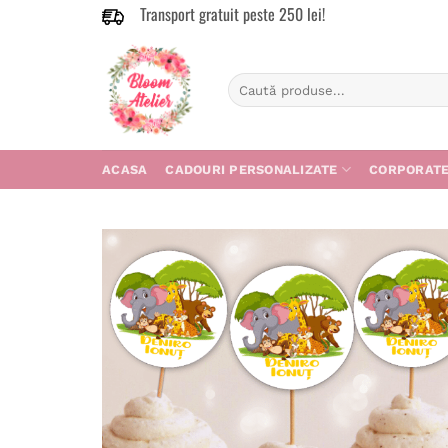
Transport gratuit peste 250 lei!
Skip
to
content
Caută
după:
ACASA
CADOURI PERSONALIZATE
CORPORAT
Adau
în
wishl