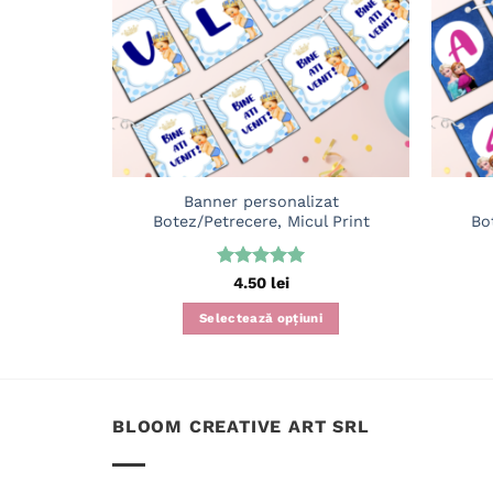
Banner personalizat
Botez/Petrecere, Micul Print
Bo
Evaluat la
4.50
lei
5
din 5
Selectează opțiuni
BLOOM CREATIVE ART SRL