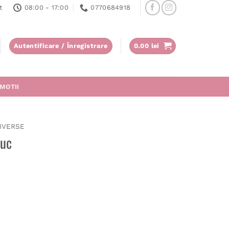
t
08:00 - 17:00
0770684918
Autentificare / Înregistrare
0.00
lei
MOTII
IVERSE
Buc