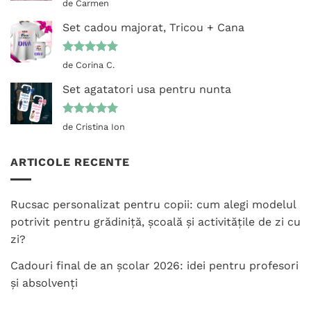
Evaluat la
de Carmen
5
din 5
Set cadou majorat, Tricou + Cana
Evaluat la
de Corina C.
5
din 5
Set agatatori usa pentru nunta
Evaluat la
de Cristina Ion
5
din 5
ARTICOLE RECENTE
Rucsac personalizat pentru copii: cum alegi modelul
potrivit pentru grădiniță, școală și activitățile de zi cu
zi?
Cadouri final de an școlar 2026: idei pentru profesori
și absolvenți