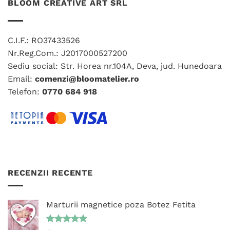
BLOOM CREATIVE ART SRL
Opțiunile
pot
fi
alese
C.I.F.: RO37433526
în
Nr.Reg.Com.: J2017000527200
pagina
Sediu social: Str. Horea nr.104A, Deva, jud. Hunedoara
produsului.
Email:
comenzi@bloomatelier.ro
Telefon:
0770 684 918
RECENZII RECENTE
Marturii magnetice poza Botez Fetita