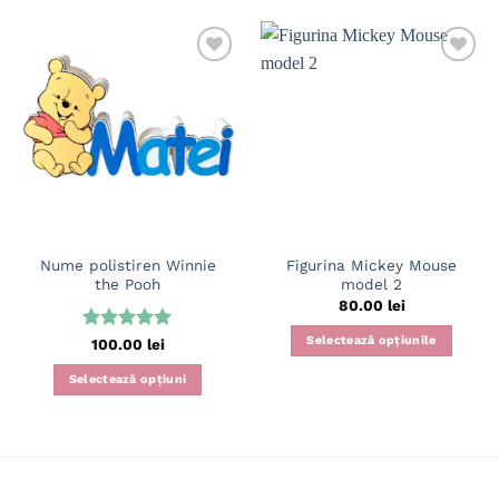
Adaugă
Adaugă
în
în
wishlist
wishlist
Nume polistiren Winnie
Figurina Mickey Mouse
the Pooh
model 2
80.00
lei
Selectează opțiunile
Evaluat la
100.00
lei
5
din 5
Acest
Selectează opțiuni
produs
are
mai
multe
variații.