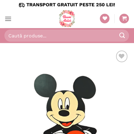
Skip
TRANSPORT GRATUIT PESTE 250 LEI!
to
content
Caută
după:
Adaugă
în
wishlist