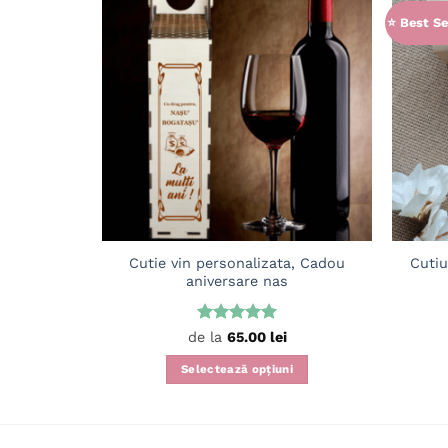
⭐ Best Se
Adaugă
în
wishlist
Cutie vin personalizata, Cadou
Cutiu
aniversare nas
Evaluat la
de la
65.00
lei
5
din 5
Selectează opțiuni
Acest
produs
are