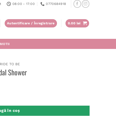
t
08:00 - 17:00
0770684918
Autentificare / Înregistrare
0.00
lei
MOTII
RIDE TO BE
idal Shower
l Shower
gă în coș