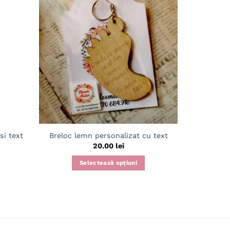
Adaugă
Adaugă
în
în
wishlist
wishlist
Cutie Ca
si text
Breloc lemn personalizat cu text
20.00
lei
Selectează opțiuni