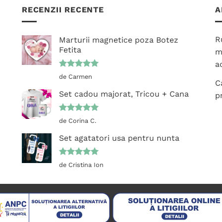
RECENZII RECENTE
A
R
Marturii magnetice poza Botez
Fetita
m
ac
Evaluat la
de Carmen
C
5
din 5
Set cadou majorat, Tricou + Cana
p
Evaluat la
de Corina C.
5
din 5
Set agatatori usa pentru nunta
Evaluat la
de Cristina Ion
5
din 5