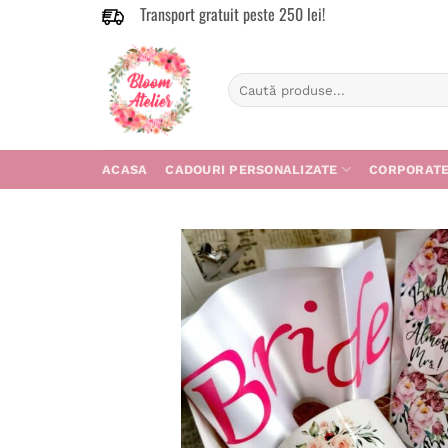
Transport gratuit peste 250 lei!
Skip
to
content
Caută
după:
ACASA
CADOURI PERSONALIZATE
CORPORAT