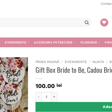
Contac
E
EVENIMENTE
ACCESORII PETRECERE
FLORARIE
PRO
PRIMA PAGINĂ
/
EVENIMENTE
/
NUNTA
/
B
Gift Box Bride to Be, Cadou Br
Adaugă
în
wishlist
100.00
lei
Cantitate Gift Box Bride to Be, Cadou Brida
Adau