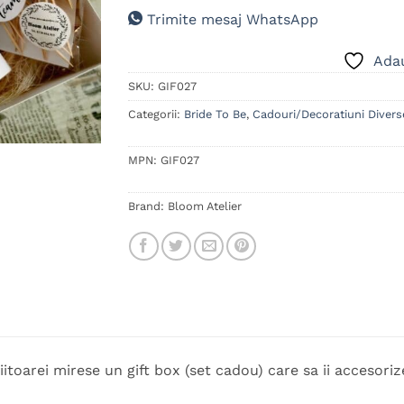
Trimite mesaj WhatsApp
Adau
SKU:
GIF027
Categorii:
Bride To Be
,
Cadouri/Decoratiuni Divers
MPN:
GIF027
Brand:
Bloom Atelier
viitoarei mirese un gift box (set cadou) care sa ii accesor