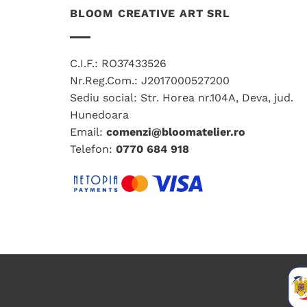
mai
BLOOM CREATIVE ART SRL
multe
variații.
Opțiunile
C.I.F.: RO37433526
pot
Nr.Reg.Com.: J2017000527200
fi
Sediu social: Str. Horea nr.104A, Deva, jud.
alese
Hunedoara
în
Email:
comenzi@bloomatelier.ro
pagina
Telefon:
0770 684 918
produsului.