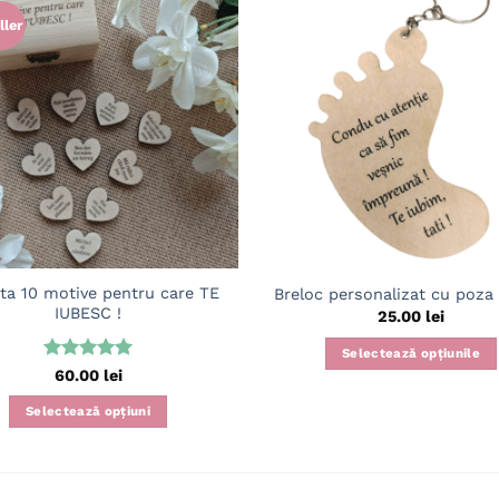
ller
Adaugă
în
wishlist
ta 10 motive pentru care TE
Breloc personalizat cu poza 
IUBESC !
25.00
lei
Selectează opțiunile
Evaluat la
60.00
lei
5
din 5
Selectează opțiuni