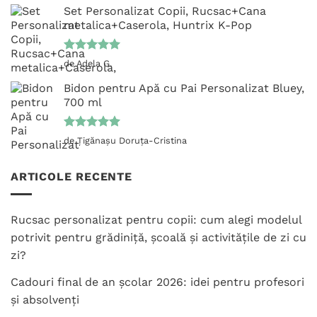
Set Personalizat Copii, Rucsac+Cana
metalica+Caserola, Huntrix K-Pop
Evaluat la
de Adela G.
5
din 5
Bidon pentru Apă cu Pai Personalizat Bluey,
700 ml
Evaluat la
de Țigănașu Doruța-Cristina
5
din 5
ARTICOLE RECENTE
Rucsac personalizat pentru copii: cum alegi modelul
potrivit pentru grădiniță, școală și activitățile de zi cu
zi?
Cadouri final de an școlar 2026: idei pentru profesori
și absolvenți