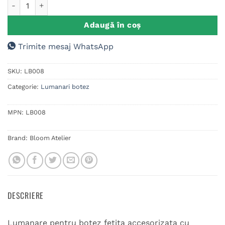
Cantitate Lumanare Botez Fetita, Licheni si plante uscate
Adaugă în coș
Trimite mesaj WhatsApp
SKU:
LB008
Categorie:
Lumanari botez
MPN:
LB008
Brand:
Bloom Atelier
DESCRIERE
Lumanare pentru botez fetita accesorizata cu