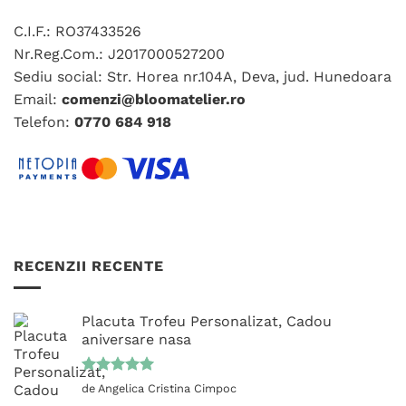
C.I.F.: RO37433526
Nr.Reg.Com.: J2017000527200
Sediu social: Str. Horea nr.104A, Deva, jud. Hunedoara
Email:
comenzi@bloomatelier.ro
Telefon:
0770 684 918
RECENZII RECENTE
Placuta Trofeu Personalizat, Cadou
aniversare nasa
Evaluat la
de Angelica Cristina Cimpoc
5
din 5