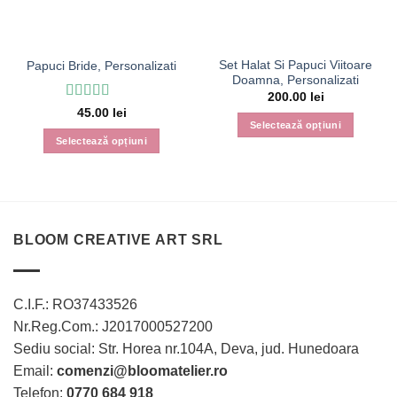
Set Halat Si Papuci Viitoare
Papuci Bride, Personalizati
Doamna, Personalizati
200.00
lei
Evaluat la
5
45.00
lei
din 5
Selectează opțiuni
Selectează opțiuni
BLOOM CREATIVE ART SRL
C.I.F.: RO37433526
Nr.Reg.Com.: J2017000527200
Sediu social: Str. Horea nr.104A, Deva, jud. Hunedoara
Email:
comenzi@bloomatelier.ro
Telefon:
0770 684 918