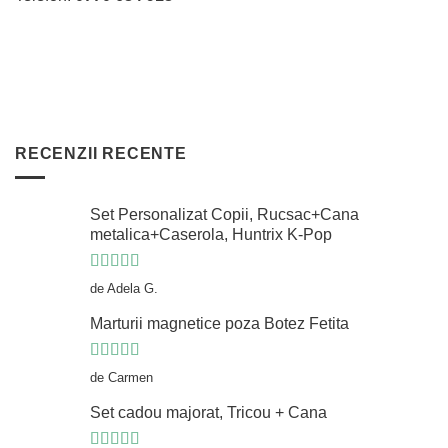
RECENZII RECENTE
Set Personalizat Copii, Rucsac+Cana
metalica+Caserola, Huntrix K-Pop
Evaluat la
5
de Adela G.
din 5
Marturii magnetice poza Botez Fetita
Evaluat la
5
de Carmen
din 5
Set cadou majorat, Tricou + Cana