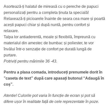
Asortează-ți halatul de mireasă cu o pereche de papuci
personalizați pentru a completa ținuta ta specială!
Relaxează-ți picioarele înainte de seara cea mare și poartă
acești papuci chiar și după nuntă, pentru confort și
relaxare.
Talpa lor antiaderentă, moale și flexibilă, împreună cu
materialul din amestec de bumbac și poliester, te vor
învălui într-o senzație de confort pe durată lungă de
purtare.
Potriviți pentru mărimile 36 -43.
Pentru a plasa comada, introduceți prenumele dorit în
”caseta de text” după care apasați butonul “Adaugă în
coș”.
Atentie! Culorile pot varia în funcție de ecran și pot să
difere ușor în realitate față de cele reprezentate în poze.