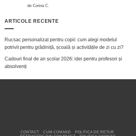
Evaluat la
5
de Corina C.
din 5
ARTICOLE RECENTE
Rucsac personalizat pentru copii: cum alegi modelul
potrivit pentru grădiniță, școală și activitățile de zi cu zi?
Cadouri final de an școlar 2026: idei pentru profesori și
absolvenți
CONTACT
CUM COMAND
POLITICA DE RETUR