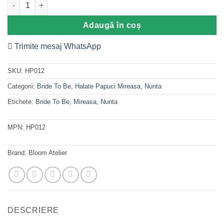
Cantitate Papuci Viitoare Doamna, Personalizati
Adaugă în coș
Trimite mesaj WhatsApp
SKU:
HP012
Categorii:
Bride To Be
,
Halate Papuci Mireasa
,
Nunta
Etichete:
Bride To Be
,
Mireasa
,
Nunta
MPN:
HP012
Brand:
Bloom Atelier
DESCRIERE