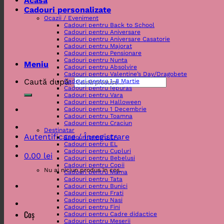
Acasa
Cadouri personalizate
Ocazii / Eveniment
Cadouri pentru Back to School
Cadouri pentru Aniversare
Cadouri pentru Aniversare Casatorie
Cadouri pentru Majorat
Cadouri pentru Pensionare
Cadouri pentru Nunta
Meniu
Cadouri pentru Absolvire
Cadouri pentru Valentine’s Day/Dragobete
Caută după:
Cadouri pentru 1-8 Martie
Cadouri pentru Iepuras
Cadouri pentru Vara
Cadouri pentru Halloween
Cadouri pentru 1 Decembrie
Cadouri pentru Toamna
Cadouri pentru Craciun
Destinatar
Autentificare / Înregistrare
Cadouri pentru EA
Cadouri pentru EL
Cadouri pentru Cupluri
0.00
lei
Cadouri pentru Bebelusi
Cadouri pentru Copii
Nu ai niciun produs în coș.
Cadouri pentru Mama
Cadouri pentru Tata
Cadouri pentru Bunici
Cadouri pentru Frati
Cadouri pentru Nasi
Cadouri pentru Fini
Coș
Cadouri pentru Cadre didactice
Cadouri pentru Meserii