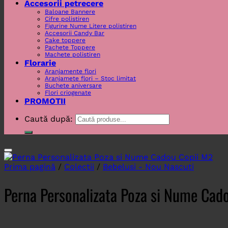
Accesorii petrecere
Baloane Bannere
Cifre polistiren
Figurine Nume Litere polistiren
Accesorii Candy Bar
Cake toppere
Pachete Toppere
Machete polistiren
Florarie
Aranjamente flori
Aranjamete flori – Stoc limitat
Buchete aniversare
Flori criogenate
PROMOTII
Caută după:
Prima pagină
/
Colectii
/
Bebelusi - Nou Nascuti
Perna Personalizata Poza si Nume Cad