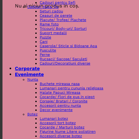
Cadouri pentru Sefi
Nu ai niciun produs în coș.
Cadouri dupa Tip
Seturi cadou
Ceasuri de perete
Placute/ Trofee/ Plachete
Rame foto
Tricouri/ Body-uri/ Sorturi
Suport medalii
Puzzle
Cani
Caserole/ Sticle si Bidoane Apa
Pusculite
Perne
Rucsaci/ Sacose/ Saculeti
Cadouri/Decoratiuni diverse
Corporate
Evenimente
Nunta
Buchete mireasa nasa
Lumanari pentru cununia religioasa
Halate Papuci Mireasa
Cocarde/ Flori de pus in piept
Corsaje/ Bratari / Coronite
Accesorii pentru nunta
Decor evenimente
Botez
Lumanari botez
Accesorii tort botez
Cocarde / Marturii botez
Figurine Nume Litere polistiren
Accesorii diverse botez