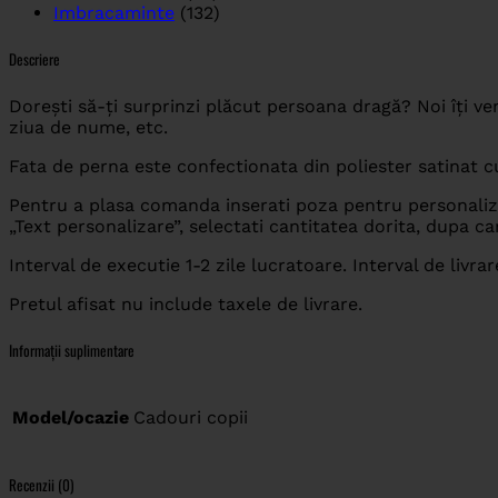
Imbracaminte
(132)
Descriere
Dorești să-ți surprinzi plăcut persoana dragă? Noi îți ve
ziua de nume, etc.
Fata de perna este confectionata din poliester satinat 
Pentru a plasa comanda inserati poza pentru personaliza
„Text personalizare”, selectati cantitatea dorita, dupa c
Interval de executie 1-2 zile lucratoare. Interval de livrar
Pretul afisat nu include taxele de livrare.
Informații suplimentare
Model/ocazie
Cadouri copii
Recenzii (0)