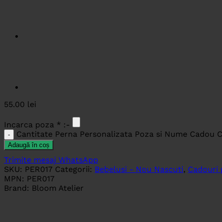
55.00
lei
Incarca poza
*
:-
Cantitate Perna Personalizata Poza si Nume Cadou C
Adaugă în coș
Trimite mesaj WhatsApp
SKU:
PER017
Categorii:
Bebelusi - Nou Nascuti
,
Cadouri 
MPN:
PER017
Brand:
Bloom Atelier