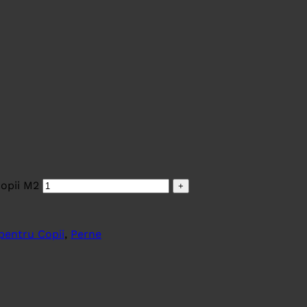
opii M2
pentru Copii
,
Perne