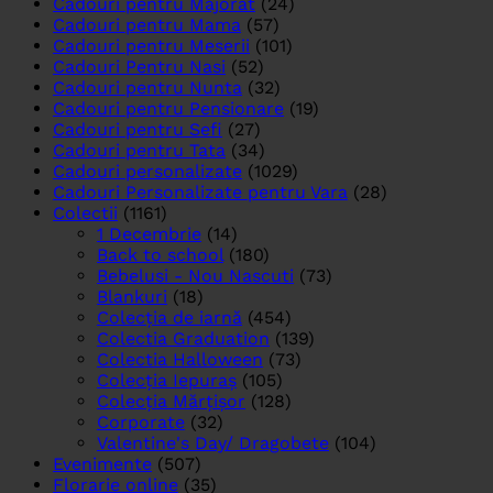
Cadouri pentru Majorat
(24)
Cadouri pentru Mama
(57)
Cadouri pentru Meserii
(101)
Cadouri Pentru Nasi
(52)
Cadouri pentru Nunta
(32)
Cadouri pentru Pensionare
(19)
Cadouri pentru Sefi
(27)
Cadouri pentru Tata
(34)
Cadouri personalizate
(1029)
Cadouri Personalizate pentru Vara
(28)
Colectii
(1161)
1 Decembrie
(14)
Back to school
(180)
Bebelusi - Nou Nascuti
(73)
Blankuri
(18)
Colecția de iarnă
(454)
Colectia Graduation
(139)
Colectia Halloween
(73)
Colecția Iepuraș
(105)
Colecția Mărțișor
(128)
Corporate
(32)
Valentine's Day/ Dragobete
(104)
Evenimente
(507)
Florarie online
(35)