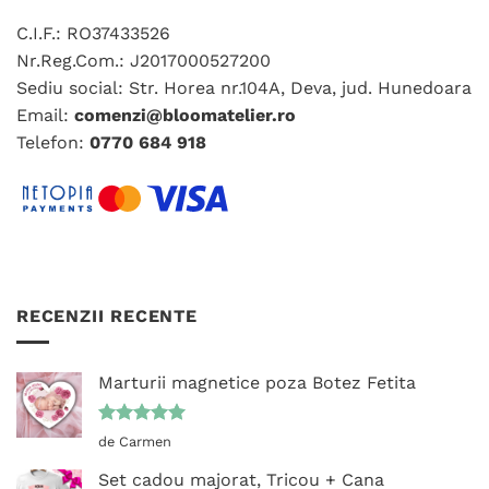
pot
alese
fi
C.I.F.: RO37433526
în
alese
pagina
Nr.Reg.Com.: J2017000527200
în
produsului.
Sediu social: Str. Horea nr.104A, Deva, jud. Hunedoara
pagina
Email:
comenzi@bloomatelier.ro
produsului.
Telefon:
0770 684 918
RECENZII RECENTE
Marturii magnetice poza Botez Fetita
Evaluat la
de Carmen
5
din 5
Set cadou majorat, Tricou + Cana