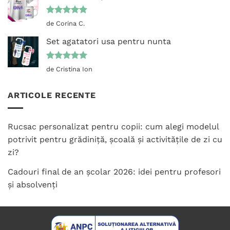
Evaluat la
de Corina C.
5
din 5
Set agatatori usa pentru nunta
Evaluat la
de Cristina Ion
5
din 5
ARTICOLE RECENTE
Rucsac personalizat pentru copii: cum alegi modelul
potrivit pentru grădiniță, școală și activitățile de zi cu
zi?
Cadouri final de an școlar 2026: idei pentru profesori
și absolvenți