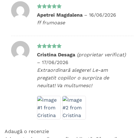
Evaluat la
Apetrei Magdalena
–
16/06/2026
5
din 5
ff frumoase
Evaluat la
Cristina Desaga
(proprietar verificat)
5
din 5
–
17/06/2026
Extraordinară alegere! Le-am
pregatit copiilor o surpriza de
neuitat! Va multumesc!
Adaugă o recenzie