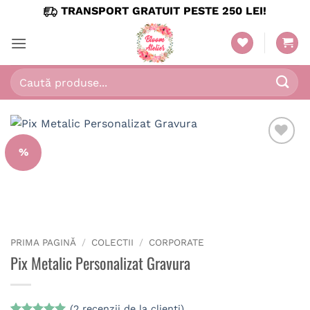
Skip
TRANSPORT GRATUIT PESTE 250 LEI!
to
content
Caută
după:
%
PRIMA PAGINĂ
/
COLECTII
/
CORPORATE
Pix Metalic Personalizat Gravura
(
2
recenzii de la clienți)