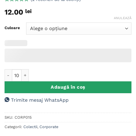
Evaluat la
2
12.00
lei
5
din 5 pe
baza a
ANULEAZĂ
evaluări de
la clienți
Culoare
Cantitate Pix Metalic Personalizat Gravura
Adaugă în coș
Trimite mesaj WhatsApp
SKU:
CORP015
Categorii:
Colectii
,
Corporate