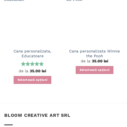
Cana personalizata,
Cana personalizata Winnie
Educatoare
the Pooh
de la
35.00
lei
Selectează opțiuni
Evaluat la
de la
35.00
lei
5
din 5
Acest
Selectează opțiuni
produs
Acest
are
produs
mai
are
multe
mai
variații.
multe
Opțiunile
BLOOM CREATIVE ART SRL
variații.
pot
Opțiunile
fi