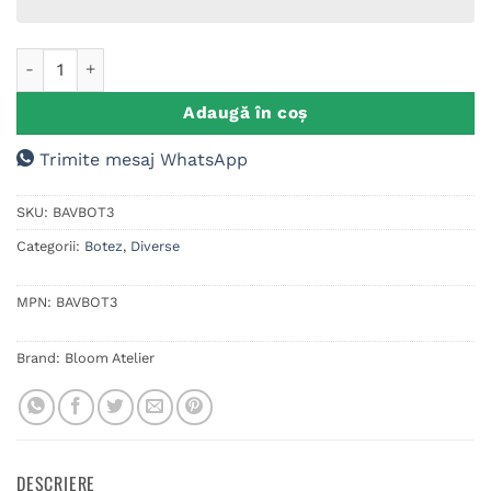
Cantitate Placuta Personalizata Botez, Bine ati Venit, Elepha
Adaugă în coș
Trimite mesaj WhatsApp
SKU:
BAVBOT3
Categorii:
Botez
,
Diverse
MPN:
BAVBOT3
Brand:
Bloom Atelier
DESCRIERE