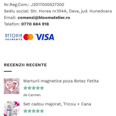
pagina
Nr.Reg.Com.: J2017000527200
produsului.
Sediu social: Str. Horea nr.104A, Deva, jud. Hunedoara
Email:
comenzi@bloomatelier.ro
Telefon:
0770 684 918
RECENZII RECENTE
Marturii magnetice poza Botez Fetita
Evaluat la
de Carmen
5
din 5
Set cadou majorat, Tricou + Cana