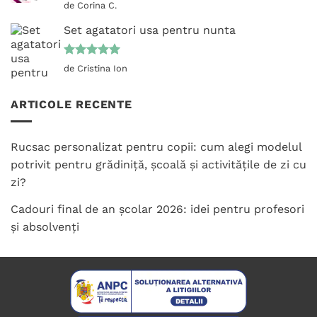
Evaluat la
de Corina C.
5
din 5
Set agatatori usa pentru nunta
Evaluat la
de Cristina Ion
5
din 5
ARTICOLE RECENTE
Rucsac personalizat pentru copii: cum alegi modelul
potrivit pentru grădiniță, școală și activitățile de zi cu
zi?
Cadouri final de an școlar 2026: idei pentru profesori
și absolvenți