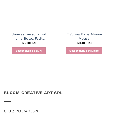
Umeras personalizat
Figurina Baby Minnie
nume Botez Fetita
Mouse
65.00
lei
60.00
lei
Selectează opțiuni
Selectează opțiunile
Acest
produs
are
mai
multe
variații.
Opțiunile
BLOOM CREATIVE ART SRL
pot
fi
alese
în
C.I.F.: RO37433526