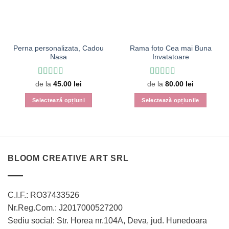
Perna personalizata, Cadou
Rama foto Cea mai Buna
Nasa
Invatatoare
Evaluat la
5
Evaluat la
de la
45.00
lei
de la
80.00
lei
din 5
4
din 5
Selectează opțiuni
Selectează opțiunile
Acest
Acest
produs
produs
are
are
mai
mai
multe
multe
BLOOM CREATIVE ART SRL
variații.
variații.
Opțiunile
Opțiunile
pot
pot
C.I.F.: RO37433526
fi
fi
Nr.Reg.Com.: J2017000527200
alese
alese
în
în
Sediu social: Str. Horea nr.104A, Deva, jud. Hunedoara