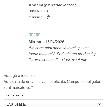
Evaluat la
5
Anonim
(proprietar verificat)
–
din 5
08/03/2023
Excelent! 🙂
Evaluat la
5
Miruna
–
15/04/2026
din 5
Am comandat această inimă și sunt
foarte mulțumită.Seriozitatea,produsul și
livrarea comenzii au fost excelente.
Adaugă o recenzie
Adresa ta de email nu va fi publicată.
Câmpurile obligatorii
sunt marcate cu
*
Evaluarea ta