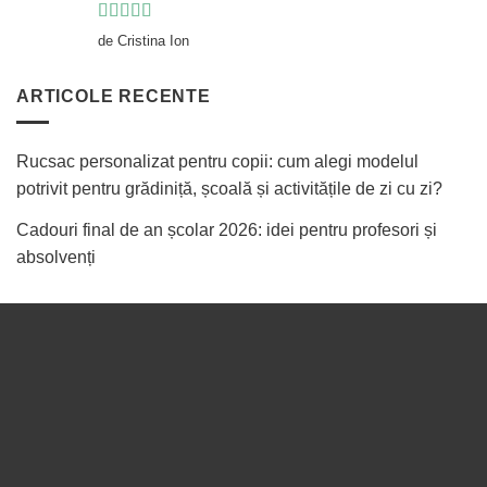
Evaluat la
5
de Cristina Ion
din 5
ARTICOLE RECENTE
Rucsac personalizat pentru copii: cum alegi modelul
potrivit pentru grădiniță, școală și activitățile de zi cu zi?
Cadouri final de an școlar 2026: idei pentru profesori și
absolvenți