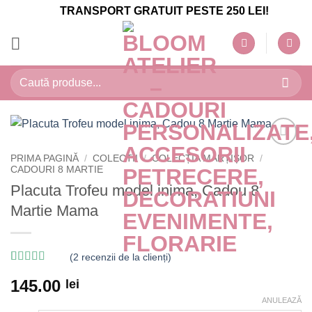
Skip
TRANSPORT GRATUIT PESTE 250 LEI!
to
content
Caută
după:
PRIMA PAGINĂ
/
COLECTII
/
COLECȚIA MĂRȚIȘOR
/
CADOURI 8 MARTIE
Placuta Trofeu model inima, Cadou 8
Martie Mama
(
2
recenzii de la clienți)
Evaluat la
2
5
145.00
lei
din 5 pe
baza a
ANULEAZĂ
evaluări de