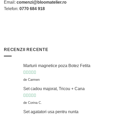
pagina
pagina
Email:
comenzi@bloomatelier.ro
produsului.
produsului.
Telefon:
0770 684 918
RECENZII RECENTE
Marturii magnetice poza Botez Fetita
Evaluat la
5
de Carmen
din 5
Set cadou majorat, Tricou + Cana
Evaluat la
5
de Corina C.
din 5
Set agatatori usa pentru nunta