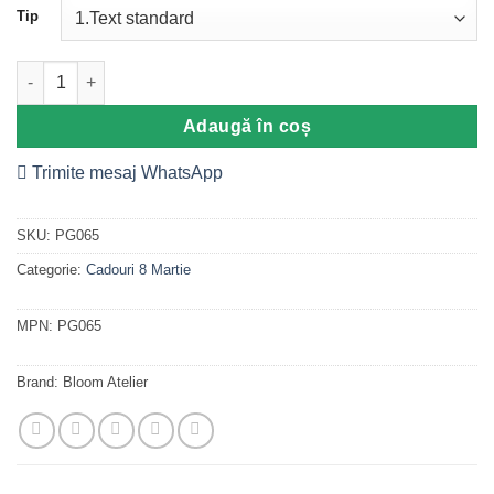
la clienți
Tip
Cantitate Placuta Trofeu model inima, Cadou 8 Martie Mama
Adaugă în coș
Trimite mesaj WhatsApp
SKU:
PG065
Categorie:
Cadouri 8 Martie
MPN:
PG065
Brand:
Bloom Atelier