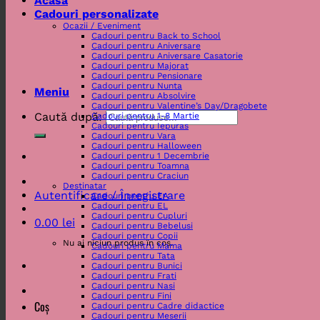
Acasa
Cadouri personalizate
Ocazii / Eveniment
Cadouri pentru Back to School
Cadouri pentru Aniversare
Cadouri pentru Aniversare Casatorie
Cadouri pentru Majorat
Cadouri pentru Pensionare
Cadouri pentru Nunta
Meniu
Cadouri pentru Absolvire
Cadouri pentru Valentine’s Day/Dragobete
Caută după:
Cadouri pentru 1-8 Martie
Cadouri pentru Iepuras
Cadouri pentru Vara
Cadouri pentru Halloween
Cadouri pentru 1 Decembrie
Cadouri pentru Toamna
Cadouri pentru Craciun
Destinatar
Autentificare / Înregistrare
Cadouri pentru EA
Cadouri pentru EL
Cadouri pentru Cupluri
0.00
lei
Cadouri pentru Bebelusi
Cadouri pentru Copii
Nu ai niciun produs în coș.
Cadouri pentru Mama
Cadouri pentru Tata
Cadouri pentru Bunici
Cadouri pentru Frati
Cadouri pentru Nasi
Cadouri pentru Fini
Coș
Cadouri pentru Cadre didactice
Cadouri pentru Meserii