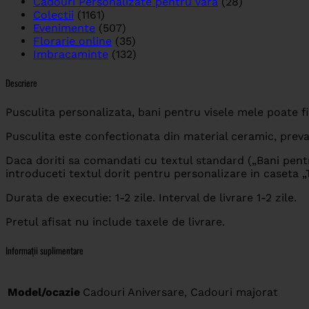
Cadouri Personalizate pentru Vara
(28)
Colectii
(1161)
Evenimente
(507)
Florarie online
(35)
Imbracaminte
(132)
Descriere
Pusculita personalizata, bani pentru visele mele poate f
Pusculita este confectionata din material ceramic, preva
Daca doriti sa comandati cu textul standard („Bani pentru
introduceti textul dorit pentru personalizare in caseta „
Durata de executie: 1-2 zile. Interval de livrare 1-2 zile.
Pretul afisat nu include taxele de livrare.
Informații suplimentare
Model/ocazie
Cadouri Aniversare, Cadouri majorat