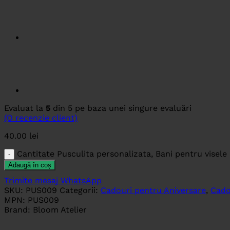
Evaluat la
5
din 5 pe baza unei singure evaluări
(O recenzie client)
40.00
lei
Cantitate Pusculita personalizata, Bani pentru visele
Adaugă în coș
Trimite mesaj WhatsApp
SKU:
PUS009
Categorii:
Cadouri pentru Aniversare
,
Cado
MPN:
PUS009
Brand:
Bloom Atelier