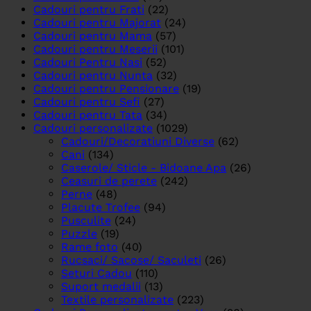
Cadouri pentru Frati
(22)
Cadouri pentru Majorat
(24)
Cadouri pentru Mama
(57)
Cadouri pentru Meserii
(101)
Cadouri Pentru Nasi
(52)
Cadouri pentru Nunta
(32)
Cadouri pentru Pensionare
(19)
Cadouri pentru Sefi
(27)
Cadouri pentru Tata
(34)
Cadouri personalizate
(1029)
Cadouri/Decoratiuni Diverse
(62)
Cani
(134)
Caserole/ Sticle - Bidoane Apa
(26)
Ceasuri de perete
(242)
Perne
(48)
Placute Trofee
(94)
Pusculite
(24)
Puzzle
(19)
Rame foto
(40)
Rucsaci/ Sacose/ Saculeti
(26)
Seturi Cadou
(110)
Suport medalii
(13)
Textile personalizate
(223)