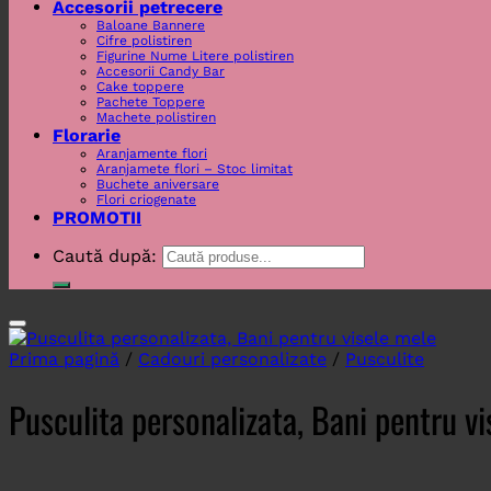
Accesorii petrecere
Baloane Bannere
Cifre polistiren
Figurine Nume Litere polistiren
Accesorii Candy Bar
Cake toppere
Pachete Toppere
Machete polistiren
Florarie
Aranjamente flori
Aranjamete flori – Stoc limitat
Buchete aniversare
Flori criogenate
PROMOTII
Caută după:
Prima pagină
/
Cadouri personalizate
/
Pusculite
Pusculita personalizata, Bani pentru v