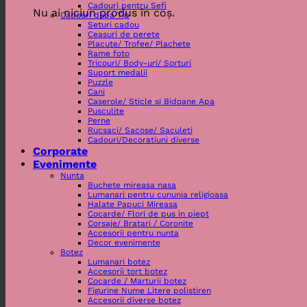
Cadouri pentru Sefi
Nu ai niciun produs în coș.
Cadouri dupa Tip
Seturi cadou
Ceasuri de perete
Placute/ Trofee/ Plachete
Rame foto
Tricouri/ Body-uri/ Sorturi
Suport medalii
Puzzle
Cani
Caserole/ Sticle si Bidoane Apa
Pusculite
Perne
Rucsaci/ Sacose/ Saculeti
Cadouri/Decoratiuni diverse
Corporate
Evenimente
Nunta
Buchete mireasa nasa
Lumanari pentru cununia religioasa
Halate Papuci Mireasa
Cocarde/ Flori de pus in piept
Corsaje/ Bratari / Coronite
Accesorii pentru nunta
Decor evenimente
Botez
Lumanari botez
Accesorii tort botez
Cocarde / Marturii botez
Figurine Nume Litere polistiren
Accesorii diverse botez