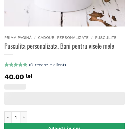
PRIMA PAGINĂ
/
CADOURI PERSONALIZATE
/
PUSCULITE
Pusculita personalizata, Bani pentru visele mele
(O recenzie client)
Evaluat la
40.00
lei
5
din 5 pe
baza unei
singure
evaluări
Cantitate Pusculita personalizata, Bani pentru visele mele
Adaugă în coș