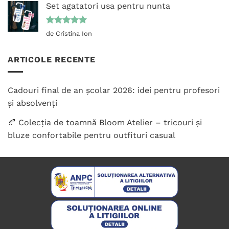
Set agatatori usa pentru nunta
Evaluat la
de Cristina Ion
5
din 5
ARTICOLE RECENTE
Cadouri final de an școlar 2026: idei pentru profesori
și absolvenți
🍂 Colecția de toamnă Bloom Atelier – tricouri și
bluze confortabile pentru outfituri casual