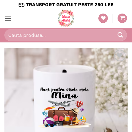
Skip
TRANSPORT GRATUIT PESTE 250 LEI!
to
content
Caută
după:
Adaugă
în
wishlist