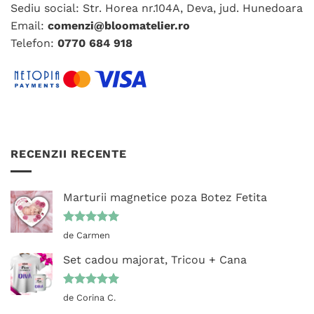
Sediu social: Str. Horea nr.104A, Deva, jud. Hunedoara
Email:
comenzi@bloomatelier.ro
Telefon:
0770 684 918
RECENZII RECENTE
Marturii magnetice poza Botez Fetita
Evaluat la
de Carmen
5
din 5
Set cadou majorat, Tricou + Cana
Evaluat la
de Corina C.
5
din 5