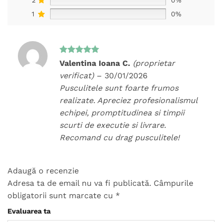
1
0%
Evaluat la
Valentina Ioana C.
(proprietar
5
din 5
verificat)
–
30/01/2026
Pusculitele sunt foarte frumos
realizate. Apreciez profesionalismul
echipei, promptitudinea si timpii
scurti de executie si livrare.
Recomand cu drag pusculitele!
Adaugă o recenzie
Adresa ta de email nu va fi publicată.
Câmpurile
obligatorii sunt marcate cu
*
Evaluarea ta