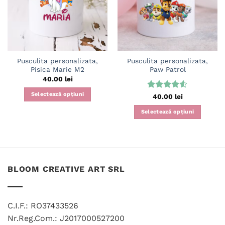
Pusculita personalizata,
Pusculita personalizata,
Pisica Marie M2
Paw Patrol
40.00
lei
Selectează opțiuni
Evaluat la
40.00
lei
4.5
din 5
Selectează opțiuni
BLOOM CREATIVE ART SRL
C.I.F.: RO37433526
Nr.Reg.Com.: J2017000527200