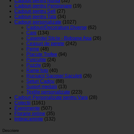
Cadouri pentru Nunta
(32)
Cadouri pentru Pensionare
(19)
Cadouri pentru Sefi
(27)
Cadouri pentru Tata
(34)
Cadouri personalizate
(1027)
Cadouri/Decoratiuni Diverse
(62)
Cani
(134)
Caserole/ Sticle - Bidoane Apa
(26)
Ceasuri de perete
(242)
Perne
(48)
Placute Trofee
(94)
Pusculite
(24)
Puzzle
(19)
Rame foto
(40)
Rucsaci/ Sacose/ Saculeti
(26)
Seturi Cadou
(88)
Suport medalii
(13)
Textile personalizate
(223)
Cadouri Personalizate pentru Vara
(28)
Colectii
(1161)
Evenimente
(507)
Florarie online
(35)
Imbracaminte
(132)
Descriere