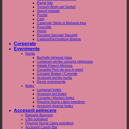
Rame foto
Tricouri/ Body-uri/ Sorturi
Suport medalii
Puzzle
Cani
Caserole/ Sticle si Bidoane Apa
Pusculite
Perne
Rucsaci/ Sacose/ Saculeti
Cadouri/Decoratiuni diverse
Corporate
Evenimente
Nunta
Buchete mireasa nasa
Lumanari pentru cununia religioasa
Halate Papuci Mireasa
Cocarde/ Flori de pus in piept
Corsaje/ Bratari / Coronite
Accesorii pentru nunta
Decor evenimente
Botez
Lumanari botez
Accesorii tort botez
Cocarde / Marturii botez
Figurine Nume Litere polistiren
Accesorii diverse botez
Accesorii petrecere
Baloane Bannere
Cifre polistiren
Figurine Nume Litere polistiren
Accesorii Candy Bar