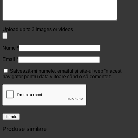
Upload up to 3 images or videos
Nume
*
Email
*
Salvează-mi numele, emailul și site-ul web în acest
navigator pentru data viitoare când o să comentez.
Produse similare