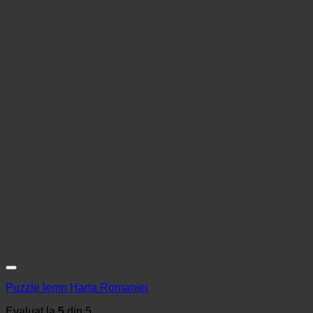
Puzzle lemn Harta Romaniei
Evaluat la
5
din 5