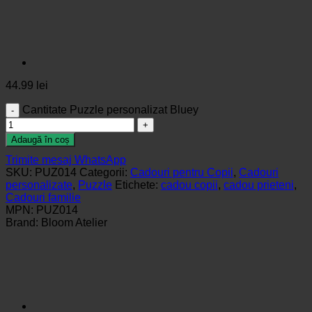
44.99
lei
Cantitate Puzzle personalizat Bluey
Adaugă în coș
Trimite mesaj WhatsApp
SKU:
PUZ014
Categorii:
Cadouri pentru Copii
,
Cadouri
personalizate
,
Puzzle
Etichete:
cadou copii
,
cadou prieteni
,
Cadouri familie
MPN:
PUZ014
Brand:
Bloom Atelier