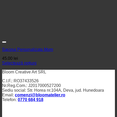
Sacosa Personalizata Mom
45.00
lei
Selectează opțiuni
Bloom Creative Art SRL
C.I.F.: RO37433526
Nr.Reg.Com.: J2017000527200
Sediu social: Str. Horea nr.104A, Deva, jud. Hunedoara
Email:
comenzi@bloomatelier.ro
Telefon:
0770 684 918