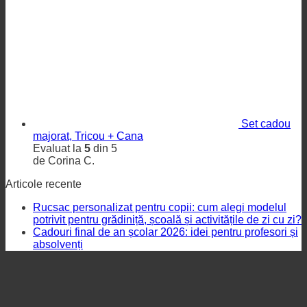
Set cadou
majorat, Tricou + Cana
Evaluat la
5
din 5
de Corina C.
Articole recente
Rucsac personalizat pentru copii: cum alegi modelul
potrivit pentru grădiniță, școală și activitățile de zi cu zi?
Cadouri final de an școlar 2026: idei pentru profesori și
absolvenți