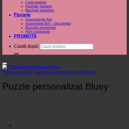
Cake toppere
Pachete Toppere
Machete polistiren
Florarie
Aranjamente flori
Aranjamete flori – Stoc limitat
Buchete aniversare
Flori criogenate
PROMOTII
Caută după:
Prima pagină
/
Cadouri personalizate
/
Puzzle
Puzzle personalizat Bluey