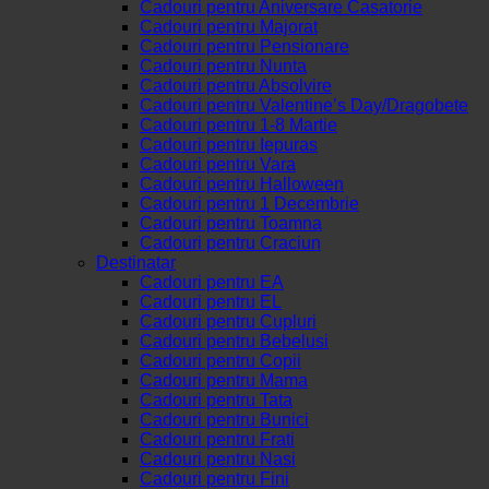
Cadouri pentru Aniversare Casatorie
Cadouri pentru Majorat
Cadouri pentru Pensionare
Cadouri pentru Nunta
Cadouri pentru Absolvire
Cadouri pentru Valentine’s Day/Dragobete
Cadouri pentru 1-8 Martie
Cadouri pentru Iepuras
Cadouri pentru Vara
Cadouri pentru Halloween
Cadouri pentru 1 Decembrie
Cadouri pentru Toamna
Cadouri pentru Craciun
Destinatar
Cadouri pentru EA
Cadouri pentru EL
Cadouri pentru Cupluri
Cadouri pentru Bebelusi
Cadouri pentru Copii
Cadouri pentru Mama
Cadouri pentru Tata
Cadouri pentru Bunici
Cadouri pentru Frati
Cadouri pentru Nasi
Cadouri pentru Fini