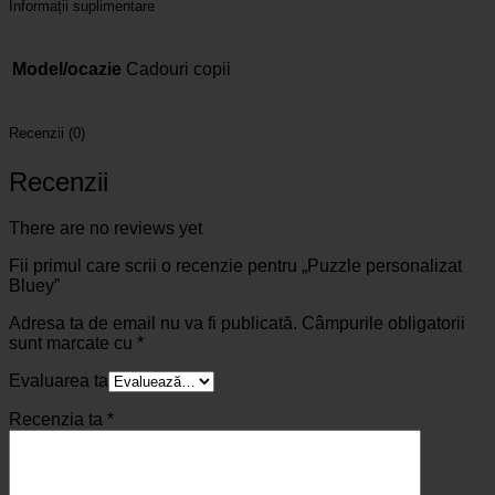
Informații suplimentare
Model/ocazie
Cadouri copii
Recenzii (0)
Recenzii
There are no reviews yet
Fii primul care scrii o recenzie pentru „Puzzle personalizat
Bluey”
Adresa ta de email nu va fi publicată.
Câmpurile obligatorii
sunt marcate cu
*
Evaluarea ta
Recenzia ta
*