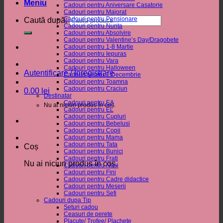
Meniu
Cadouri pentru Aniversare Casatorie
Cadouri pentru Majorat
Cadouri pentru Pensionare
Caută după:
Cadouri pentru Nunta
Cadouri pentru Absolvire
Cadouri pentru Valentine’s Day/Dragobete
Cadouri pentru 1-8 Martie
Cadouri pentru Iepuras
Cadouri pentru Vara
Cadouri pentru Halloween
Autentificare / Înregistrare
Cadouri pentru 1 Decembrie
Cadouri pentru Toamna
Cadouri pentru Craciun
0.00
lei
Destinatar
Cadouri pentru EA
Nu ai niciun produs în coș.
Cadouri pentru EL
Cadouri pentru Cupluri
Cadouri pentru Bebelusi
Cadouri pentru Copii
Cadouri pentru Mama
Cadouri pentru Tata
Coș
Cadouri pentru Bunici
Cadouri pentru Frati
Nu ai niciun produs în coș.
Cadouri pentru Nasi
Cadouri pentru Fini
Cadouri pentru Cadre didactice
Cadouri pentru Meserii
Cadouri pentru Sefi
Cadouri dupa Tip
Seturi cadou
Ceasuri de perete
Placute/ Trofee/ Plachete