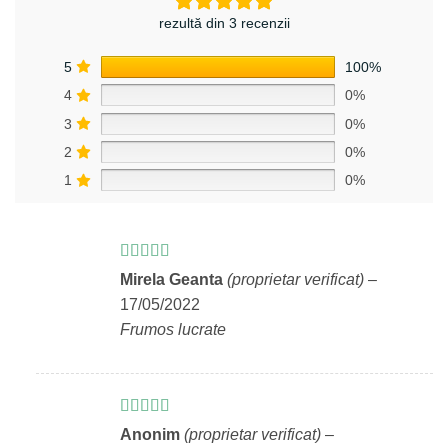
rezultă din 3 recenzii
5
100%
4
0%
3
0%
2
0%
1
0%
Evaluat la
5
Mirela Geanta
(proprietar verificat)
–
din 5
17/05/2022
Frumos lucrate
Evaluat la
5
Anonim
(proprietar verificat)
–
din 5