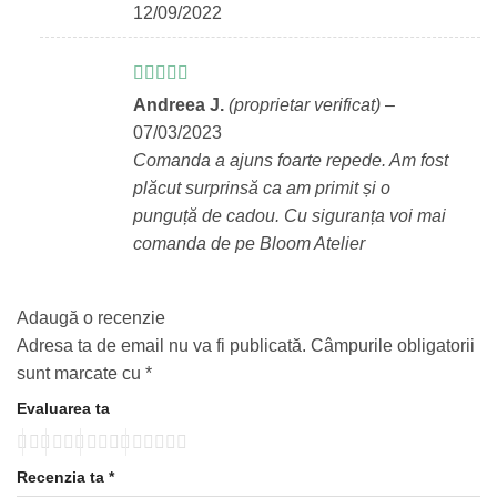
12/09/2022
Evaluat la
5
Andreea J.
(proprietar verificat)
–
din 5
07/03/2023
Comanda a ajuns foarte repede. Am fost
plăcut surprinsă ca am primit și o
punguță de cadou. Cu siguranța voi mai
comanda de pe Bloom Atelier
Adaugă o recenzie
Adresa ta de email nu va fi publicată.
Câmpurile obligatorii
sunt marcate cu
*
Evaluarea ta
Recenzia ta
*