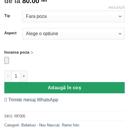
de la
80.00
baza a
ANULEAZĂ
evaluări de
la clienți
Tip
Aspect
Incarca poza :-
Cantitate Rama foto bebelusi, Jungle
Adaugă în coș
Trimite mesaj WhatsApp
SKU:
RF005
Categorii:
Bebelusi - Nou Nascuti
,
Rame foto