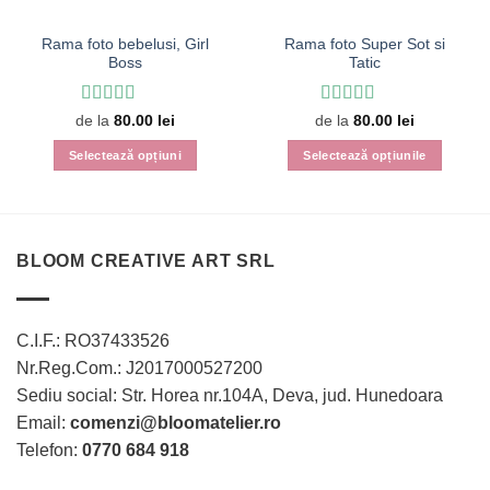
Rama foto bebelusi, Girl
Rama foto Super Sot si
Boss
Tatic
Evaluat la
5
Evaluat la
5
de la
80.00
lei
de la
80.00
lei
din 5
din 5
Selectează opțiuni
Selectează opțiunile
Acest
Acest
produs
produs
are
are
mai
mai
BLOOM CREATIVE ART SRL
multe
multe
variații.
variații.
Opțiunile
Opțiunile
C.I.F.: RO37433526
pot
pot
fi
fi
Nr.Reg.Com.: J2017000527200
alese
alese
Sediu social: Str. Horea nr.104A, Deva, jud. Hunedoara
în
în
Email:
comenzi@bloomatelier.ro
pagina
pagina
Telefon:
0770 684 918
produsului.
produsului.