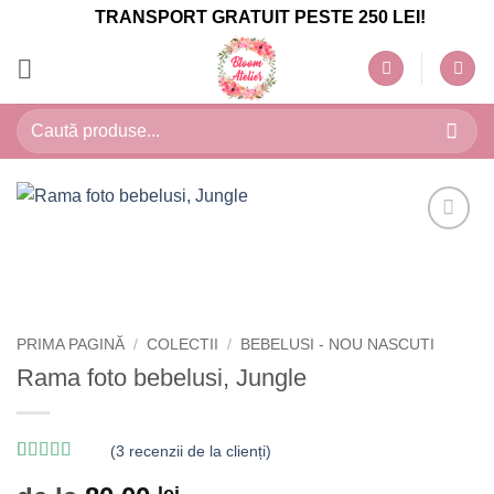
Skip
TRANSPORT GRATUIT PESTE 250 LEI!
to
content
Caută
după:
PRIMA PAGINĂ
/
COLECTII
/
BEBELUSI - NOU NASCUTI
Rama foto bebelusi, Jungle
(
3
recenzii de la clienți)
Evaluat la
3
5
lei
din 5 pe