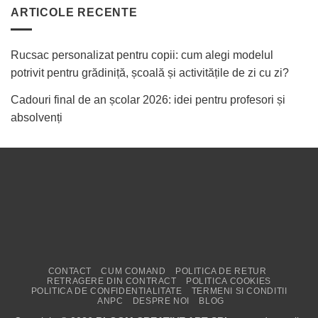
ARTICOLE RECENTE
Rucsac personalizat pentru copii: cum alegi modelul
potrivit pentru grădiniță, școală și activitățile de zi cu zi?
Cadouri final de an școlar 2026: idei pentru profesori și
absolvenți
CONTACT
CUM COMAND
POLITICA DE RETUR
RETRAGERE DIN CONTRACT
POLITICA COOKIES
POLITICA DE CONFIDENTIALITATE
TERMENI SI CONDITII
ANPC
DESPRE NOI
BLOG