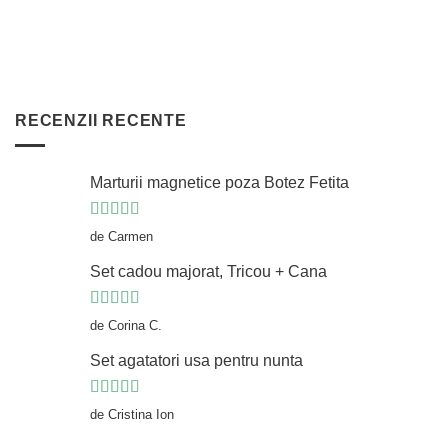
RECENZII RECENTE
Marturii magnetice poza Botez Fetita
Evaluat la
5
de Carmen
din 5
Set cadou majorat, Tricou + Cana
Evaluat la
5
de Corina C.
din 5
Set agatatori usa pentru nunta
Evaluat la
5
de Cristina Ion
din 5