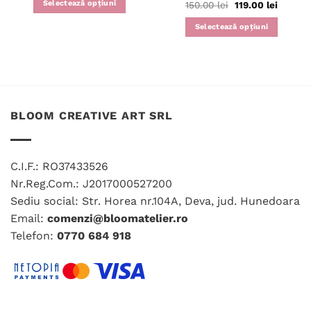
Selectează opțiuni
Prețul
Prețul
150.00
lei
119.00
lei
inițial
curent
Acest
a
este:
Selectează opțiuni
fost:
119.00 l
produs
150.00 lei.
are
mai
multe
variații.
Opțiunile
BLOOM CREATIVE ART SRL
pot
fi
alese
C.I.F.: RO37433526
în
pagina
Nr.Reg.Com.: J2017000527200
produsului.
Sediu social: Str. Horea nr.104A, Deva, jud. Hunedoara
Email:
comenzi@bloomatelier.ro
Telefon:
0770 684 918