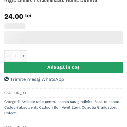
24.00
lei
Cantitate Rigle Liniare Personalizate Nume Bufnita
Adaugă în coș
Trimite mesaj WhatsApp
SKU:
LIN_03
Categorii:
Articole utile pentru scoala sau gradinita
,
Back to school
,
Cadouri absolventi
,
Cadouri Bun Venit Elevi
,
Colectia Graduation
,
Colectii