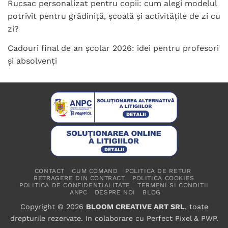
Rucsac personalizat pentru copii: cum alegi modelul
potrivit pentru grădiniță, școală și activitățile de zi cu
zi?
Cadouri final de an școlar 2026: idei pentru profesori
și absolvenți
CONTACT
CUM COMAND
POLITICA DE RETUR
RETRAGERE DIN CONTRACT
POLITICA COOKIES
POLITICA DE CONFIDENTIALITATE
TERMENI SI CONDITII
ANPC
DESPRE NOI
BLOG
Copyright © 2026
BLOOM CREATIVE ART SRL
, toate
drepturile rezervate. In colaborare cu
Perfect Pixel
&
PWP
.