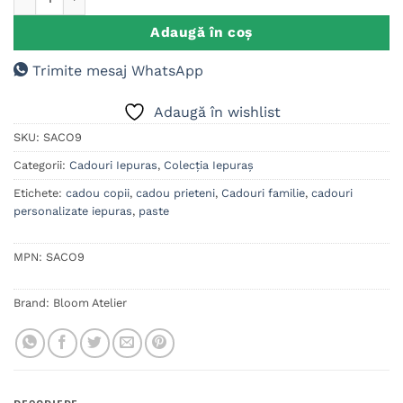
Adaugă în coș
Trimite mesaj WhatsApp
Adaugă în wishlist
SKU:
SACO9
Categorii:
Cadouri Iepuras
,
Colecția Iepuraș
Etichete:
cadou copii
,
cadou prieteni
,
Cadouri familie
,
cadouri
personalizate iepuras
,
paste
MPN:
SACO9
Brand:
Bloom Atelier