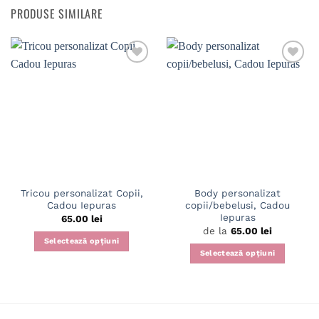
PRODUSE SIMILARE
Adaugă
Adaugă
în
în
wishlist
wishlist
Tricou personalizat Copii,
Body personalizat
Cadou Iepuras
copii/bebelusi, Cadou
Iepuras
65.00
lei
de la
65.00
lei
Selectează opțiuni
Selectează opțiuni
Acest
Acest
produs
produs
are
are
mai
mai
multe