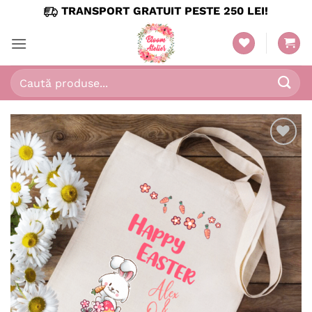
Skip
TRANSPORT GRATUIT PESTE 250 LEI!
to
content
Caută
după:
Adaugă
în
wishlist