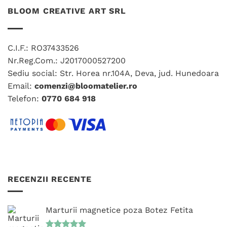
multe
variații.
BLOOM CREATIVE ART SRL
variații.
Opțiunile
Opțiunile
pot
pot
fi
C.I.F.: RO37433526
fi
alese
Nr.Reg.Com.: J2017000527200
alese
în
în
Sediu social: Str. Horea nr.104A, Deva, jud. Hunedoara
pagina
pagina
produsului.
Email:
comenzi@bloomatelier.ro
produsului.
Telefon:
0770 684 918
RECENZII RECENTE
Marturii magnetice poza Botez Fetita