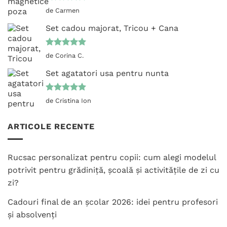
Evaluat la
de Carmen
5
din 5
Set cadou majorat, Tricou + Cana
Evaluat la
de Corina C.
5
din 5
Set agatatori usa pentru nunta
Evaluat la
de Cristina Ion
5
din 5
ARTICOLE RECENTE
Rucsac personalizat pentru copii: cum alegi modelul
potrivit pentru grădiniță, școală și activitățile de zi cu
zi?
Cadouri final de an școlar 2026: idei pentru profesori
și absolvenți