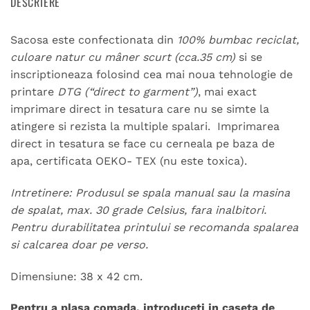
DESCRIERE
Sacosa este confectionata din
100%
bumbac reciclat,
culoare natur cu mâner scurt (cca.35 cm)
si se
inscriptioneaza folosind cea mai noua tehnologie de
printare
DTG (“direct to garment”)
, mai exact
imprimare direct in tesatura care nu se simte la
atingere si rezista la multiple spalari. Imprimarea
direct in tesatura se face cu cerneala pe baza de
apa, certificata OEKO- TEX (nu este toxica).
Intretinere: Produsul se spala manual sau la masina
de spalat, max. 30 grade Celsius, fara inalbitori.
Pentru durabilitatea printului se recomanda spalarea
si calcarea doar pe verso.
Dimensiune: 38 x 42 cm.
Pentru a plasa comada, introduceti in caseta de