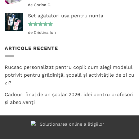
Evaluat la
de Corina C.
5
din 5
Set agatatori usa pentru nunta
Evaluat la
de Cristina Ion
5
din 5
ARTICOLE RECENTE
Rucsac personalizat pentru copii: cum alegi modelul
potrivit pentru grădiniță, școală și activitățile de zi cu
zi?
Cadouri final de an școlar 2026: idei pentru profesori
și absolvenți