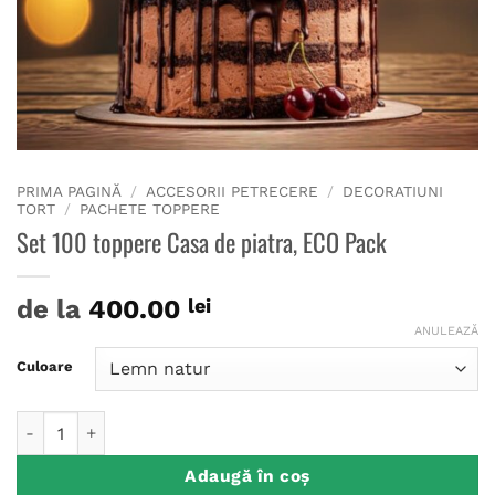
PRIMA PAGINĂ
/
ACCESORII PETRECERE
/
DECORATIUNI
TORT
/
PACHETE TOPPERE
Set 100 toppere Casa de piatra, ECO Pack
de la
400.00
lei
ANULEAZĂ
Culoare
Cantitate Set 100 toppere Casa de piatra, ECO Pack
Adaugă în coș