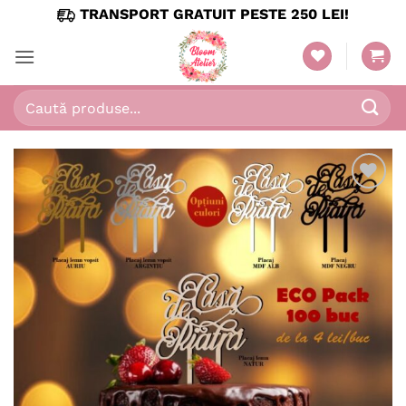
Skip
TRANSPORT GRATUIT PESTE 250 LEI!
to
content
Caută
după:
Adaugă
în
wishlist