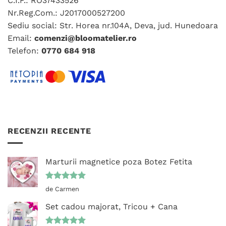
C.I.F.: RO37433526
pot
pot
fi
fi
Nr.Reg.Com.: J2017000527200
alese
alese
Sediu social: Str. Horea nr.104A, Deva, jud. Hunedoara
în
în
Email:
comenzi@bloomatelier.ro
pagina
pagina
Telefon:
0770 684 918
produsului.
produsului.
RECENZII RECENTE
Marturii magnetice poza Botez Fetita
Evaluat la
de Carmen
5
din 5
Set cadou majorat, Tricou + Cana