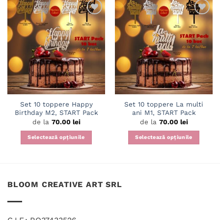
Adaugă
Adaugă
în
în
wishlist
wishlist
Set 10 toppere Happy
Set 10 toppere La multi
Birthday M2, START Pack
ani M1, START Pack
de la
70.00
lei
de la
70.00
lei
Selectează opțiunile
Selectează opțiunile
Acest
Acest
produs
produs
are
are
mai
mai
BLOOM CREATIVE ART SRL
multe
multe
variații.
variații.
Opțiunile
Opțiunile