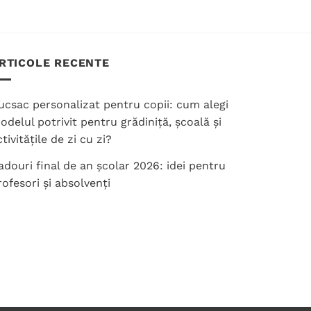
produs
are
mai
RTICOLE RECENTE
multe
variații.
Opțiunile
ucsac personalizat pentru copii: cum alegi
pot
odelul potrivit pentru grădiniță, școală și
fi
tivitățile de zi cu zi?
alese
în
adouri final de an școlar 2026: idei pentru
pagina
rofesori și absolvenți
produsului.