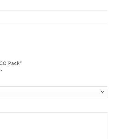
 ECO Pack”
*