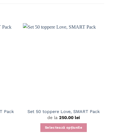
Set 10 to
RT Pack
Set 50 toppere Love, SMART Pack
de la
250.00
lei
Selectează opțiunile
S
Acest