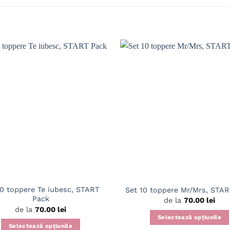
10 toppere Te iubesc, START
Set 10 toppere Mr/Mrs, STA
Pack
de la
70.00
lei
de la
70.00
lei
Selectează opțiunile
Selectează opțiunile
Acest