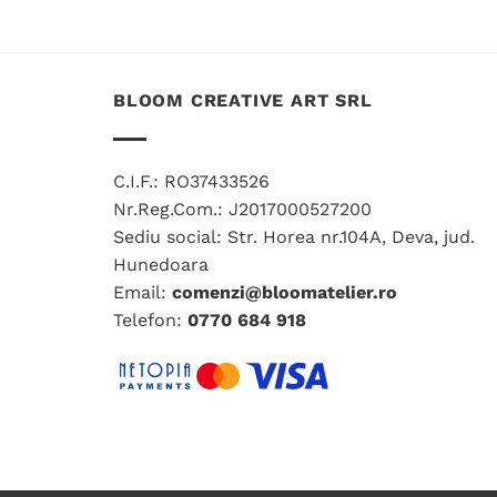
produs
are
mai
BLOOM CREATIVE ART SRL
multe
variații.
Opțiunile
pot
C.I.F.: RO37433526
fi
Nr.Reg.Com.: J2017000527200
alese
Sediu social: Str. Horea nr.104A, Deva, jud.
în
Hunedoara
pagina
Email:
comenzi@bloomatelier.ro
produsului.
Telefon:
0770 684 918