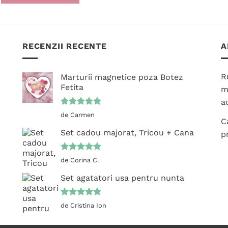
Acest
produs
produs
are
are
mai
mai
RECENZII RECENTE
A
multe
multe
variații.
variații.
Opțiunile
R
Marturii magnetice poza Botez
Opțiunile
pot
Fetita
m
pot
fi
ac
fi
alese
Evaluat la
alese
de Carmen
în
C
5
din 5
în
pagina
Set cadou majorat, Tricou + Cana
p
pagina
produsului.
produsului.
Evaluat la
de Corina C.
5
din 5
Set agatatori usa pentru nunta
Evaluat la
de Cristina Ion
5
din 5