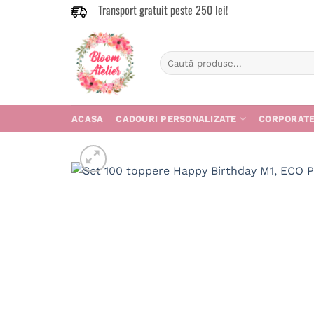
Transport gratuit peste 250 lei!
Skip
to
content
Caută
după:
ACASA
CADOURI PERSONALIZATE
CORPORAT