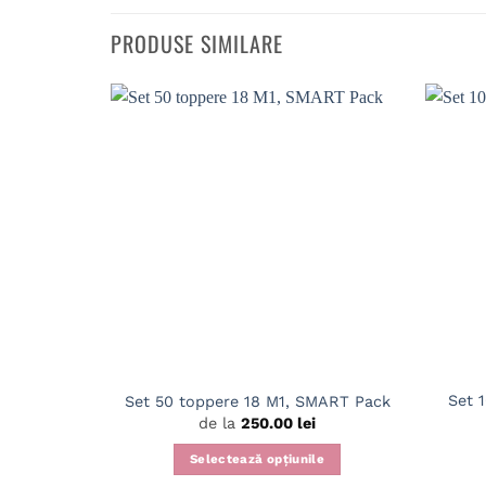
PRODUSE SIMILARE
Set 
Set 50 toppere 18 M1, SMART Pack
de la
250.00
lei
Selectează opțiunile
Acest