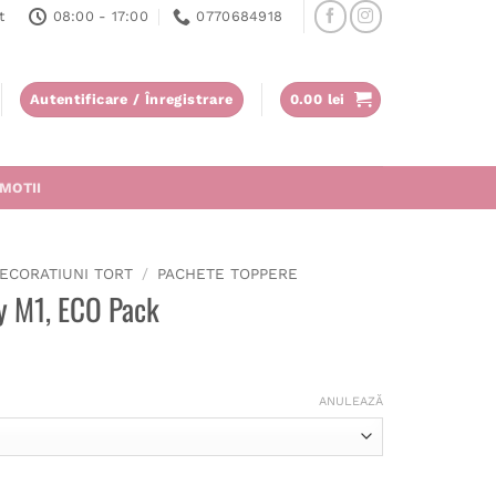
t
08:00 - 17:00
0770684918
Autentificare / Înregistrare
0.00
lei
MOTII
ECORATIUNI TORT
/
PACHETE TOPPERE
y M1, ECO Pack
ANULEAZĂ
M1, ECO Pack