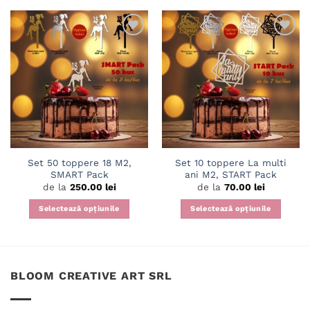
Adaugă
Adaugă
în
în
wishlist
wishlist
Set 50 toppere 18 M2,
Set 10 toppere La multi
SMART Pack
ani M2, START Pack
de la
250.00
lei
de la
70.00
lei
Selectează opțiunile
Selectează opțiunile
Acest
Acest
produs
produs
are
are
mai
mai
BLOOM CREATIVE ART SRL
multe
multe
variații.
variații.