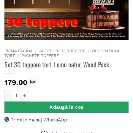
PRIMA PAGINĂ
/
ACCESORII PETRECERE
/
DECORATIUNI
TORT
/
PACHETE TOPPERE
Set 30 toppere tort, Lemn natur, Wood Pack
179.00
lei
Cantitate Set 30 toppere tort, Lemn natur, Wood Pack
Adaugă în coș
Trimite mesaj WhatsApp