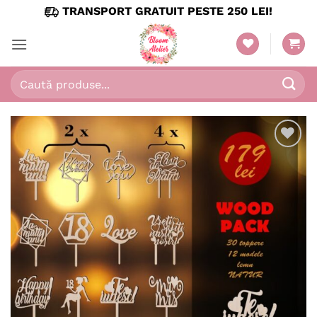
Skip
TRANSPORT GRATUIT PESTE 250 LEI!
to
content
Caută
după:
Adaugă
în
wishlist