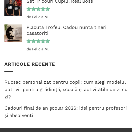
Set Tricouri Cuplu, Real Boss
Evaluat la
de Felicia M.
5
din 5
Placuta Trofeu, Cadou nunta tineri
casatoriti
Evaluat la
de Felicia M.
5
din 5
ARTICOLE RECENTE
Rucsac personalizat pentru copii: cum alegi modelul
potrivit pentru grădiniță, școală și activitățile de zi cu
zi?
Cadouri final de an școlar 2026: idei pentru profesori
și absolvenți