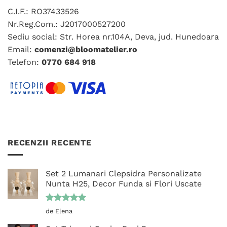
Opțiunile
Opțiunile
C.I.F.: RO37433526
pot
pot
fi
fi
Nr.Reg.Com.: J2017000527200
alese
alese
Sediu social: Str. Horea nr.104A, Deva, jud. Hunedoara
în
în
Email:
comenzi@bloomatelier.ro
pagina
pagina
Telefon:
0770 684 918
produsului.
produsului.
RECENZII RECENTE
Set 2 Lumanari Clepsidra Personalizate
Nunta H25, Decor Funda si Flori Uscate
Evaluat la
de Elena
5
din 5