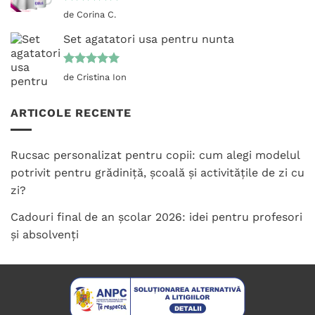
Evaluat la
de Corina C.
5
din 5
Set agatatori usa pentru nunta
Evaluat la
de Cristina Ion
5
din 5
ARTICOLE RECENTE
Rucsac personalizat pentru copii: cum alegi modelul
potrivit pentru grădiniță, școală și activitățile de zi cu
zi?
Cadouri final de an școlar 2026: idei pentru profesori
și absolvenți