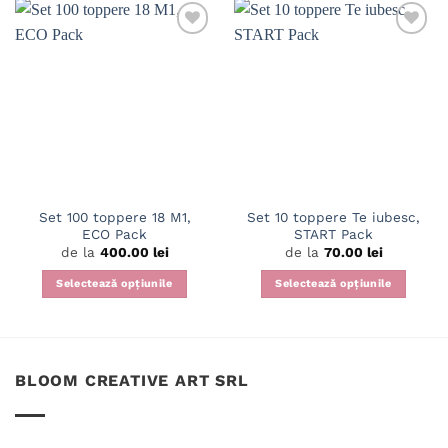
Set 100 toppere 18 M1,
Set 10 toppere Te iubesc,
ECO Pack
START Pack
de la
400.00
lei
de la
70.00
lei
Selectează opțiunile
Selectează opțiunile
Acest
Acest
produs
produs
are
are
mai
mai
BLOOM CREATIVE ART SRL
multe
multe
variații.
variații.
Opțiunile
Opțiunile