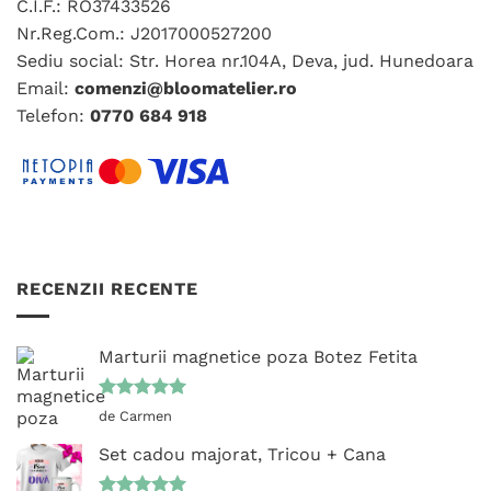
C.I.F.: RO37433526
pot
pot
fi
fi
Nr.Reg.Com.: J2017000527200
alese
alese
Sediu social: Str. Horea nr.104A, Deva, jud. Hunedoara
în
în
Email:
comenzi@bloomatelier.ro
pagina
pagina
Telefon:
0770 684 918
produsului.
produsului.
RECENZII RECENTE
Marturii magnetice poza Botez Fetita
Evaluat la
de Carmen
5
din 5
Set cadou majorat, Tricou + Cana