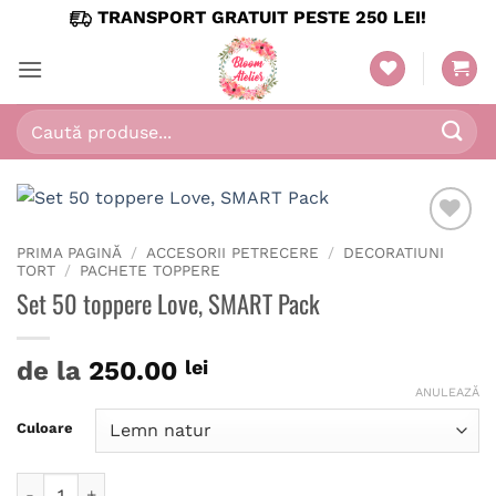
Skip
TRANSPORT GRATUIT PESTE 250 LEI!
to
content
Caută
după:
PRIMA PAGINĂ
/
ACCESORII PETRECERE
/
DECORATIUNI
TORT
/
PACHETE TOPPERE
Set 50 toppere Love, SMART Pack
de la
250.00
lei
ANULEAZĂ
Culoare
Cantitate Set 50 toppere Love, SMART Pack