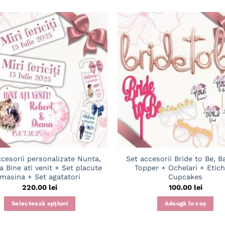
Adaugă
în
wishlist
ccesorii personalizate Nunta,
Set accesorii Bride to Be, B
a Bine ati venit + Set placute
Topper + Ochelari + Etic
masina + Set agatatori
Cupcakes
220.00
lei
100.00
lei
Selectează opțiuni
Adaugă în coș