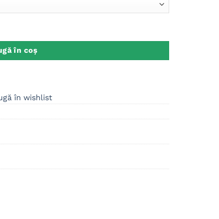
gă în coș
gă în wishlist