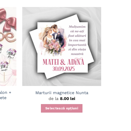
Adaugă
Adaugă
în
în
wishlist
wishlist
alon +
Set pl
Marturii magnetice Nunta
hete
Masin
de la
8.00
lei
Selectează opțiuni
Acest
produs
are