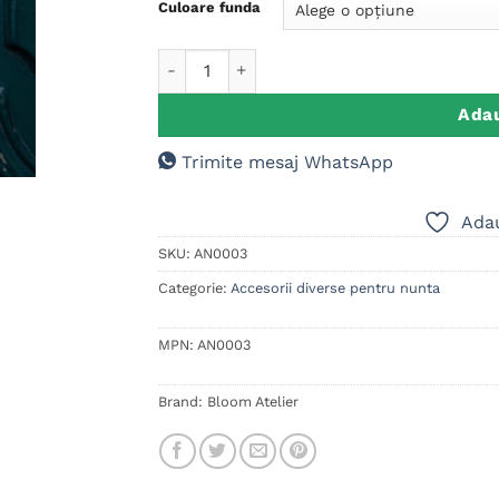
la clienți
Culoare funda
Cantitate Set agatatori usa pentru nunta
Adau
Trimite mesaj WhatsApp
Adau
SKU:
AN0003
Categorie:
Accesorii diverse pentru nunta
MPN:
AN0003
Brand:
Bloom Atelier