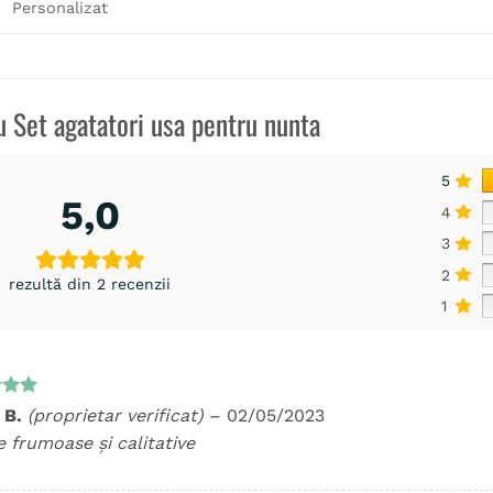
Personalizat
ru
Set agatatori usa pentru nunta
5
5,0
4
3
2
rezultă din 2 recenzii
1
t la
 B.
(proprietar verificat)
–
02/05/2023
5
 frumoase și calitative