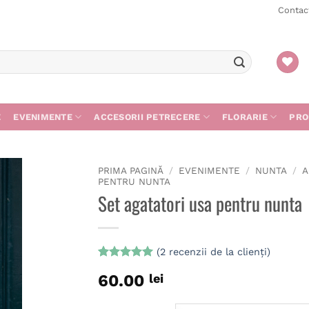
Contac
E
EVENIMENTE
ACCESORII PETRECERE
FLORARIE
PRO
PRIMA PAGINĂ
/
EVENIMENTE
/
NUNTA
/
A
PENTRU NUNTA
Set agatatori usa pentru nunta
gă
ist
(
2
recenzii de la clienți)
Evaluat la
2
60.00
lei
5
din 5 pe
baza a
evaluări de