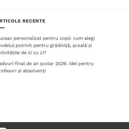
mai
multe
variații.
RTICOLE RECENTE
Opțiunile
pot
fi
ucsac personalizat pentru copii: cum alegi
alese
odelul potrivit pentru grădiniță, școală și
în
tivitățile de zi cu zi?
pagina
adouri final de an școlar 2026: idei pentru
produsului.
rofesori și absolvenți