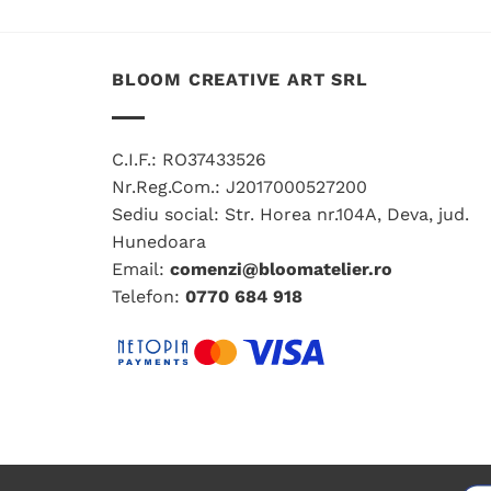
produs
are
mai
BLOOM CREATIVE ART SRL
multe
variații.
Opțiunile
C.I.F.: RO37433526
pot
Nr.Reg.Com.: J2017000527200
fi
Sediu social: Str. Horea nr.104A, Deva, jud.
alese
Hunedoara
în
Email:
comenzi@bloomatelier.ro
pagina
Telefon:
0770 684 918
produsului.