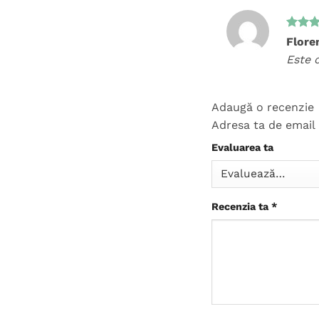
Evalua
Flore
5
din 
Este c
Adaugă o recenzie
Adresa ta de email 
Evaluarea ta
Recenzia ta
*