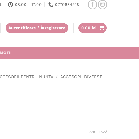
t
08:00 - 17:00
0770684918
Autentificare / Înregistrare
0.00
lei
MOTII
CCESORII PENTRU NUNTA
/
ACCESORII DIVERSE
ANULEAZĂ