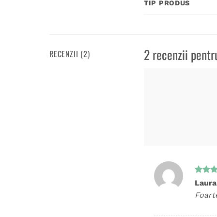
TIP PRODUS
2 recenzii pent
RECENZII (2)
Evalua
Laura
5
din 
Foarte