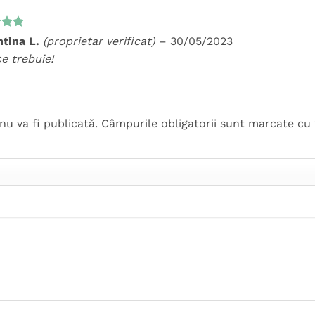
t la
ntina L.
(proprietar verificat)
–
30/05/2023
5
e trebuie!
nu va fi publicată.
Câmpurile obligatorii sunt marcate cu