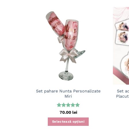
Adaugă
în
wishlist
Set pahare Nunta Personalizate
Set a
Miri
Placut
Evaluat la
70.00
lei
5
din 5
Selectează opțiuni
Acest