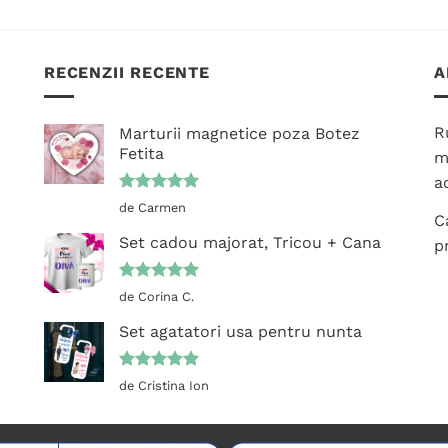
RECENZII RECENTE
A
R
Marturii magnetice poza Botez
Fetita
m
ac
Evaluat la
de Carmen
C
5
din 5
Set cadou majorat, Tricou + Cana
p
Evaluat la
de Corina C.
5
din 5
Set agatatori usa pentru nunta
Evaluat la
de Cristina Ion
5
din 5