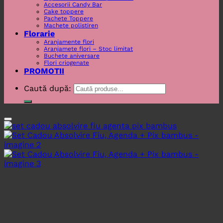
Accesorii Candy Bar
Cake toppere
Pachete Toppere
Machete polistiren
Florarie
Aranjamente flori
Aranjamete flori – Stoc limitat
Buchete aniversare
Flori criogenate
PROMOTII
Caută după: