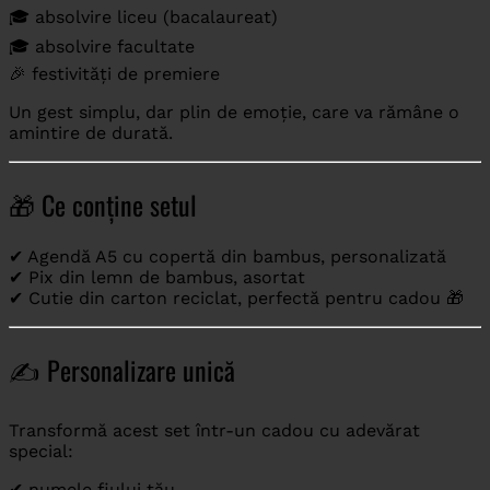
🎓 absolvire liceu (bacalaureat)
🎓 absolvire facultate
🎉 festivități de premiere
Un gest simplu, dar plin de emoție, care va rămâne o
amintire de durată.
🎁 Ce conține setul
✔ Agendă A5 cu copertă din bambus, personalizată
✔ Pix din lemn de bambus, asortat
✔ Cutie din carton reciclat, perfectă pentru cadou 🎁
✍️ Personalizare unică
Transformă acest set într-un cadou cu adevărat
special:
✔ numele fiului tău