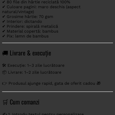
✔ 80 file din hârtie reciclată 100%
✔ Culoare pagini: maro deschis (aspect
natural/vintage)
✔ Grosime hârtie: 70 gsm
✔ Interior: dictando
✔ Prindere: spirală metalică
✔ Material copertă: bambus
✔ Pix: lemn de bambus
🚚 Livrare & execuție
🛠️ Execuție: 1–3 zile lucrătoare
📦 Livrare: 1–2 zile lucrătoare
👉 Produsul ajunge rapid, gata de oferit cadou 🎁
🛒 Cum comanzi
✍️ 1. Introdu textul pentru personalizare