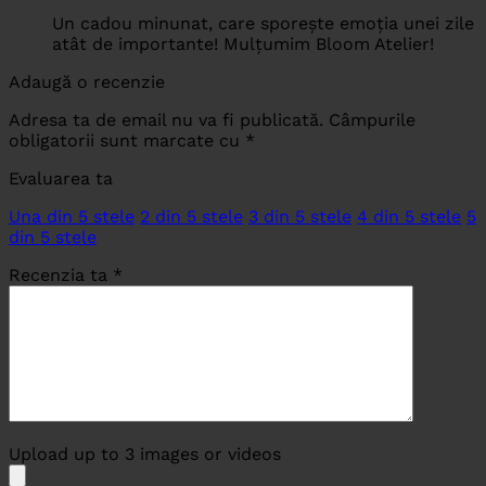
Un cadou minunat, care sporește emoția unei zile
atât de importante! Mulțumim Bloom Atelier!
Adaugă o recenzie
Adresa ta de email nu va fi publicată.
Câmpurile
obligatorii sunt marcate cu
*
Evaluarea ta
Una din 5 stele
2 din 5 stele
3 din 5 stele
4 din 5 stele
5
din 5 stele
Recenzia ta
*
Upload up to 3 images or videos