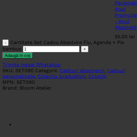
Personali
Anul
Promotie
- Anul
Absolvirii
55.00
lei
Cantitate Set Cadou Absolvire Fiu, Agenda + Pix
bambus
Adaugă în coș
Trimite mesaj WhatsApp
SKU:
SET090
Categorii:
Cadouri absolventi
,
Cadouri
personalizate
,
Colectia Graduation
,
Colectii
MPN:
SET090
Brand:
Bloom Atelier