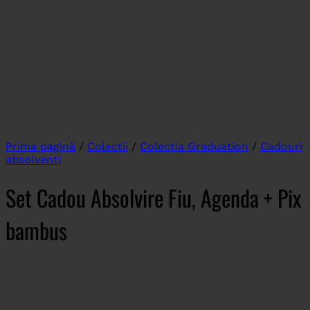
Prima pagină
/
Colectii
/
Colectia Graduation
/
Cadouri
absolventi
Set Cadou Absolvire Fiu, Agenda + Pix
bambus