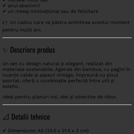
✔ anul absolvirii
✔ un mesaj motivațional sau de felicitare
👉 Un cadou care va păstra amintirea acestui moment
pentru mulți ani.
✨ Descriere produs
Un set cu design natural și elegant, realizat din
materiale sustenabile. Agenda din bambus, cu pagini în
nuanțe calde și aspect vintage, împreună cu pixul
asortat, oferă o combinație perfectă între util și
estetic.
Ideal pentru planuri noi, idei și obiective de viitor.
📐 Detalii tehnice
✔ Dimensiune: A5 (23.5 x 21.5 x 2 cm)