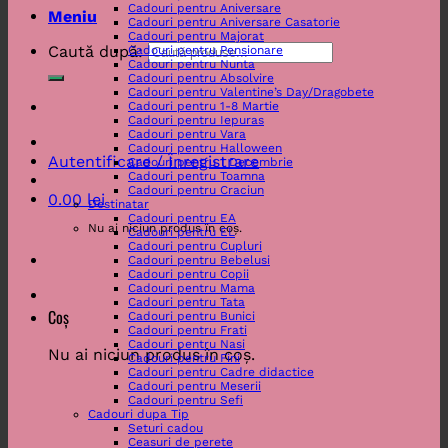
Cadouri pentru Aniversare
Meniu
Cadouri pentru Aniversare Casatorie
Cadouri pentru Majorat
Caută după:
Cadouri pentru Pensionare
Cadouri pentru Nunta
Cadouri pentru Absolvire
Cadouri pentru Valentine’s Day/Dragobete
Cadouri pentru 1-8 Martie
Cadouri pentru Iepuras
Cadouri pentru Vara
Cadouri pentru Halloween
Autentificare / Înregistrare
Cadouri pentru 1 Decembrie
Cadouri pentru Toamna
Cadouri pentru Craciun
0.00
lei
Destinatar
Cadouri pentru EA
Nu ai niciun produs în coș.
Cadouri pentru EL
Cadouri pentru Cupluri
Cadouri pentru Bebelusi
Cadouri pentru Copii
Cadouri pentru Mama
Cadouri pentru Tata
Coș
Cadouri pentru Bunici
Cadouri pentru Frati
Cadouri pentru Nasi
Nu ai niciun produs în coș.
Cadouri pentru Fini
Cadouri pentru Cadre didactice
Cadouri pentru Meserii
Cadouri pentru Sefi
Cadouri dupa Tip
Seturi cadou
Ceasuri de perete