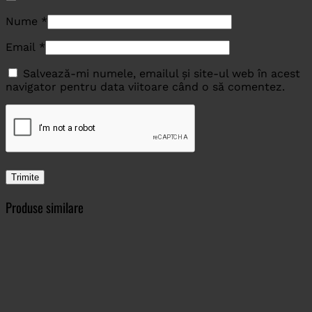
Nume
*
Email
*
Salvează-mi numele, emailul și site-ul web în acest
navigator pentru data viitoare când o să comentez.
Produse similare