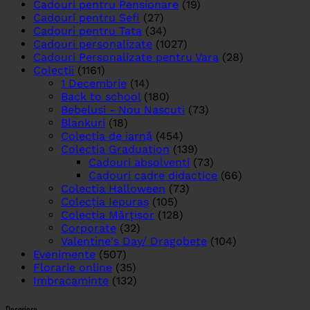
Cadouri pentru Pensionare
(19)
Cadouri pentru Sefi
(27)
Cadouri pentru Tata
(34)
Cadouri personalizate
(1027)
Cadouri Personalizate pentru Vara
(28)
Colectii
(1161)
1 Decembrie
(14)
Back to school
(180)
Bebelusi - Nou Nascuti
(73)
Blankuri
(18)
Colecția de iarnă
(454)
Colectia Graduation
(139)
Cadouri absolventi
(73)
Cadouri cadre didactice
(66)
Colectia Halloween
(73)
Colecția Iepuraș
(105)
Colecția Mărțișor
(128)
Corporate
(32)
Valentine's Day/ Dragobete
(104)
Evenimente
(507)
Florarie online
(35)
Imbracaminte
(132)
Descriere