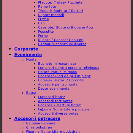
Placute/ Trofee/ Plachete
Rame foto
Tricouri/ Body-uri/ Sorturi
Suport medalii
Puzzle
Cani
Caserole/ Sticle si Bidoane Apa
Pusculite
Perne
Rucsaci/ Sacose/ Saculeti
Cadouri/Decoratiuni diverse
Corporate
Evenimente
Nunta
Buchete mireasa nasa
Lumanari pentru cununia religioasa
Halate Papuci Mireasa
Cocarde/ Flori de pus in piept
Corsaje/ Bratari / Coronite
Accesorii pentru nunta
Decor evenimente
Botez
Lumanari botez
Accesorii tort botez
Cocarde / Marturii botez
Figurine Nume Litere polistiren
Accesorii diverse botez
Accesorii petrecere
Baloane Bannere
Cifre polistiren
Figurine Nume Litere polistiren