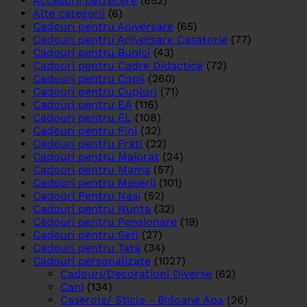
Accesorii petrecere
(652)
Alte categorii
(6)
Cadouri pentru Aniversare
(65)
Cadouri pentru Aniversare Casatorie
(77)
Cadouri pentru Bunici
(43)
Cadouri pentru Cadre Didactice
(72)
Cadouri pentru Copii
(260)
Cadouri pentru Cupluri
(71)
Cadouri pentru EA
(116)
Cadouri pentru EL
(108)
Cadouri pentru Fini
(32)
Cadouri pentru Frati
(22)
Cadouri pentru Majorat
(24)
Cadouri pentru Mama
(57)
Cadouri pentru Meserii
(101)
Cadouri Pentru Nasi
(52)
Cadouri pentru Nunta
(32)
Cadouri pentru Pensionare
(19)
Cadouri pentru Sefi
(27)
Cadouri pentru Tata
(34)
Cadouri personalizate
(1027)
Cadouri/Decoratiuni Diverse
(62)
Cani
(134)
Caserole/ Sticle - Bidoane Apa
(26)