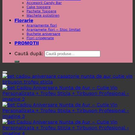
Accesorii Candy Bar
Cake toppere
Pachete Toppere
Machete polistiren
Florarie
Aranjamente flori
Aranjamete flori – Stoc limitat
Buchete aniversare
Flori criogenate
PROMOTII
Caută după: