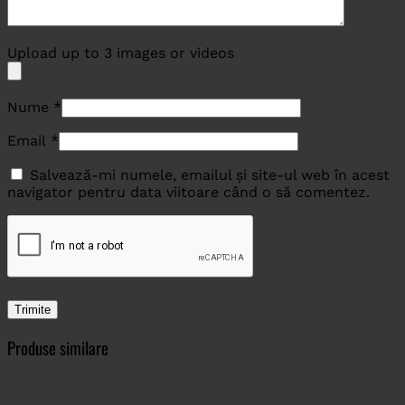
Upload up to 3 images or videos
Nume
*
Email
*
Salvează-mi numele, emailul și site-ul web în acest
navigator pentru data viitoare când o să comentez.
Produse similare