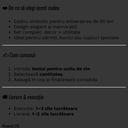
❤️ De ce să alegi acest cadou
Cadou simbolic pentru aniversarea de 50 ani
Design elegant și memorabil
Set complet: decor + utilitate
Ideal pentru părinți, bunici sau cupluri speciale
✍️ Cum comanzi
Introdu
textul pentru cutia de vin
Selectează
cantitatea
Adaugă în coș și finalizează comanda
🚚 Livrare & execuție
Execuție:
1–3 zile lucrătoare
Livrare:
1–2 zile lucrătoare
Recenzii (0)