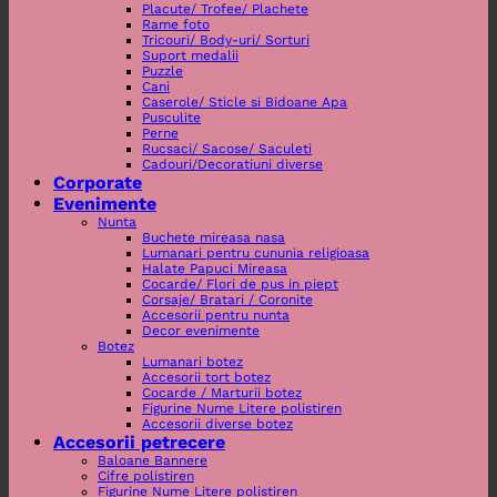
Placute/ Trofee/ Plachete
Rame foto
Tricouri/ Body-uri/ Sorturi
Suport medalii
Puzzle
Cani
Caserole/ Sticle si Bidoane Apa
Pusculite
Perne
Rucsaci/ Sacose/ Saculeti
Cadouri/Decoratiuni diverse
Corporate
Evenimente
Nunta
Buchete mireasa nasa
Lumanari pentru cununia religioasa
Halate Papuci Mireasa
Cocarde/ Flori de pus in piept
Corsaje/ Bratari / Coronite
Accesorii pentru nunta
Decor evenimente
Botez
Lumanari botez
Accesorii tort botez
Cocarde / Marturii botez
Figurine Nume Litere polistiren
Accesorii diverse botez
Accesorii petrecere
Baloane Bannere
Cifre polistiren
Figurine Nume Litere polistiren