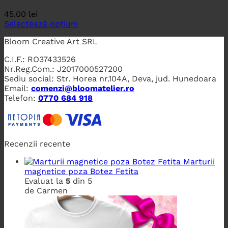
45.00
lei
Selectează opțiuni
Bloom Creative Art SRL
C.I.F.: RO37433526
Nr.Reg.Com.: J2017000527200
Sediu social: Str. Horea nr.104A, Deva, jud. Hunedoara
Email:
comenzi@bloomatelier.ro
Telefon:
0770 684 918
Recenzii recente
Marturii
magnetice poza Botez Fetita
Evaluat la
5
din 5
de Carmen