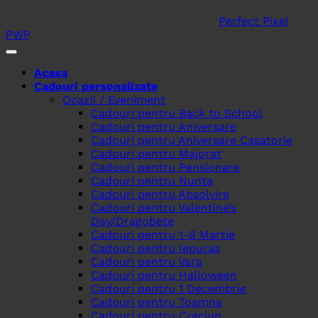
Copyright © 2026
BLOOM CREATIVE ART SRL
, toate
drepturile rezervate. In colaborare cu
Perfect Pixel
&
PWP
.
Acasa
Cadouri personalizate
Ocazii / Eveniment
Cadouri pentru Back to School
Cadouri pentru Aniversare
Cadouri pentru Aniversare Casatorie
Cadouri pentru Majorat
Cadouri pentru Pensionare
Cadouri pentru Nunta
Cadouri pentru Absolvire
Cadouri pentru Valentine’s
Day/Dragobete
Cadouri pentru 1-8 Martie
Cadouri pentru Iepuras
Cadouri pentru Vara
Cadouri pentru Halloween
Cadouri pentru 1 Decembrie
Cadouri pentru Toamna
Cadouri pentru Craciun