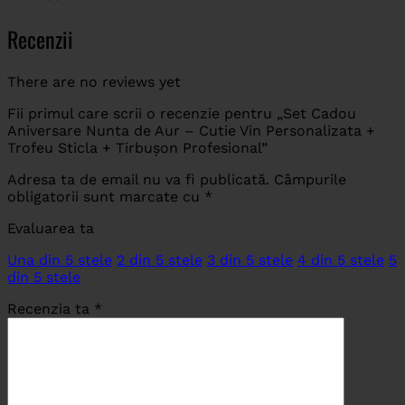
Recenzii
There are no reviews yet
Fii primul care scrii o recenzie pentru „Set Cadou
Aniversare Nunta de Aur – Cutie Vin Personalizata +
Trofeu Sticla + Tirbușon Profesional”
Adresa ta de email nu va fi publicată.
Câmpurile
obligatorii sunt marcate cu
*
Evaluarea ta
Una din 5 stele
2 din 5 stele
3 din 5 stele
4 din 5 stele
5
din 5 stele
Recenzia ta
*