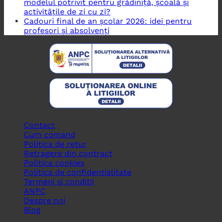
modelul potrivit pentru grădiniță, școală și
activitățile de zi cu zi?
Cadouri final de an școlar 2026: idei pentru
profesori și absolvenți
Contact
Cum comand
Politica de retur
Retragere din contract
Politica cookies
Politica de confidentialitate
Termeni si conditii
ANPC
Despre noi
Blog