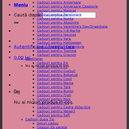
Cadouri pentru Aniversare
Meniu
Cadouri pentru Aniversare Casatorie
Cadouri pentru Majorat
Caută după:
Cadouri pentru Pensionare
Cadouri pentru Nunta
Cadouri pentru Absolvire
Cadouri pentru Valentine’s Day/Dragobete
Cadouri pentru 1-8 Martie
Cadouri pentru Iepuras
Cadouri pentru Vara
Cadouri pentru Halloween
Autentificare / Înregistrare
Cadouri pentru 1 Decembrie
Cadouri pentru Toamna
Cadouri pentru Craciun
0.00
lei
Destinatar
Cadouri pentru EA
Nu ai niciun produs în coș.
Cadouri pentru EL
Cadouri pentru Cupluri
Cadouri pentru Bebelusi
Cadouri pentru Copii
Cadouri pentru Mama
Cadouri pentru Tata
Coș
Cadouri pentru Bunici
Cadouri pentru Frati
Cadouri pentru Nasi
Nu ai niciun produs în coș.
Cadouri pentru Fini
Cadouri pentru Cadre didactice
Cadouri pentru Meserii
Cadouri pentru Sefi
Cadouri dupa Tip
Seturi cadou
Ceasuri de perete