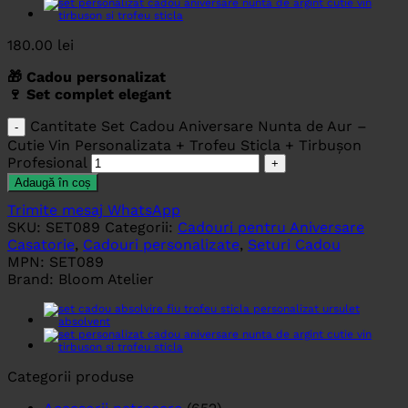
180.00
lei
🎁 Cadou personalizat
🍷 Set complet elegant
Cantitate Set Cadou Aniversare Nunta de Aur –
Cutie Vin Personalizata + Trofeu Sticla + Tirbușon
Profesional
Adaugă în coș
Trimite mesaj WhatsApp
SKU:
SET089
Categorii:
Cadouri pentru Aniversare
Casatorie
,
Cadouri personalizate
,
Seturi Cadou
MPN:
SET089
Brand:
Bloom Atelier
Categorii produse