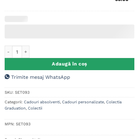
Promotiei
-
Anul
Absolvirii
Cantitate Set Cadou Personalizat Absolvire, Agenda + Pix b
Adaugă în coș
Trimite mesaj WhatsApp
SKU:
SET093
Categorii:
Cadouri absolventi
,
Cadouri personalizate
,
Colectia
Graduation
,
Colectii
MPN:
SET093