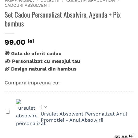
PRIMA PAGINĂ
/
COLECTII
/
COLECTIA GRADUATION
/
CADOURI ABSOLVENTI
Set Cadou Personalizat Absolvire, Agenda + Pix
bambus
99.00
lei
🎁 Gata de oferit cadou
✍️ Personalizat cu mesajul tau
🌿 Design natural din bambus
Cumpara impreuna cu:
1
×
Ursulet
Ursulet Absolvent Personalizat Anul
Absolvent
Promotiei - Anul Absolvirii
Personalizat
Anul
lei
55.00