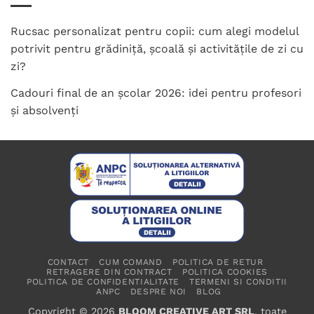
Rucsac personalizat pentru copii: cum alegi modelul
potrivit pentru grădiniță, școală și activitățile de zi cu
zi?
Cadouri final de an școlar 2026: idei pentru profesori
și absolvenți
CONTACT
CUM COMAND
POLITICA DE RETUR
RETRAGERE DIN CONTRACT
POLITICA COOKIES
POLITICA DE CONFIDENTIALITATE
TERMENI SI CONDITII
ANPC
DESPRE NOI
BLOG
Copyright © 2026
BLOOM CREATIVE ART SRL
, toate