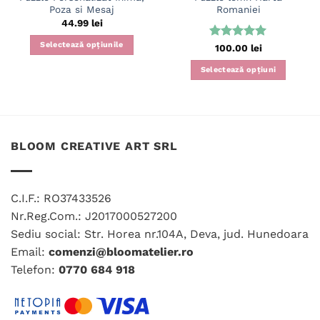
Poza si Mesaj
Romaniei
44.99
lei
Selectează opțiunile
Evaluat la
100.00
lei
5
din 5
Selectează opțiuni
BLOOM CREATIVE ART SRL
C.I.F.: RO37433526
Nr.Reg.Com.: J2017000527200
Sediu social: Str. Horea nr.104A, Deva, jud. Hunedoara
Email:
comenzi@bloomatelier.ro
Telefon:
0770 684 918