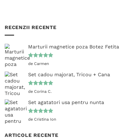
RECENZII RECENTE
Marturii magnetice poza Botez Fetita
Evaluat la
de Carmen
5
din 5
Set cadou majorat, Tricou + Cana
Evaluat la
de Corina C.
5
din 5
Set agatatori usa pentru nunta
Evaluat la
de Cristina Ion
5
din 5
ARTICOLE RECENTE