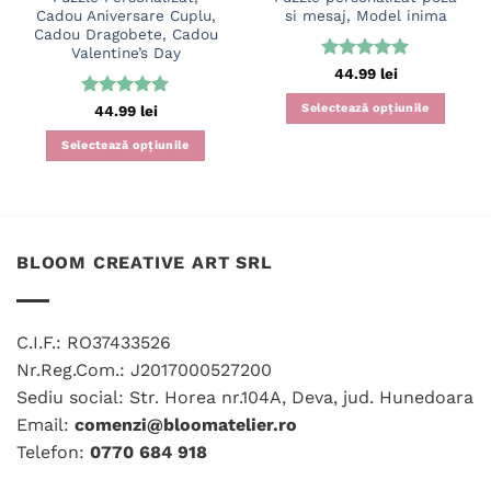
Cadou Aniversare Cuplu,
si mesaj, Model inima
Cadou Dragobete, Cadou
Valentine’s Day
Evaluat la
44.99
lei
5
din 5
Selectează opțiunile
Evaluat la
44.99
lei
5
din 5
Selectează opțiunile
BLOOM CREATIVE ART SRL
C.I.F.: RO37433526
Nr.Reg.Com.: J2017000527200
Sediu social: Str. Horea nr.104A, Deva, jud. Hunedoara
Email:
comenzi@bloomatelier.ro
Telefon:
0770 684 918