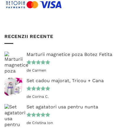
RECENZII RECENTE
Marturii magnetice poza Botez Fetita
Evaluat la
de Carmen
5
din 5
Set cadou majorat, Tricou + Cana
Evaluat la
de Corina C.
5
din 5
Set agatatori usa pentru nunta
Evaluat la
de Cristina Ion
5
din 5