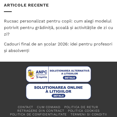
ARTICOLE RECENTE
Rucsac personalizat pentru copii: cum alegi modelul
potrivit pentru grădiniță, școală și activitățile de zi cu
zi?
Cadouri final de an școlar 2026: idei pentru profesori
și absolvenți
CONTACT
CUM COMAND
POLITICA DE RETUR
RETRAGERE DIN CONTRACT
POLITICA COOKIES
POLITICA DE CONFIDENTIALITATE
TERMENI SI CONDITII