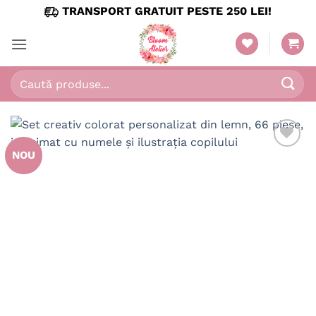
Skip
TRANSPORT GRATUIT PESTE 250 LEI!
to
content
Caută
după:
NOU