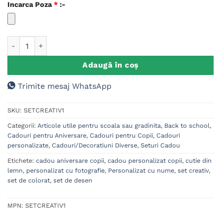
Incarca Poza
*
:-
Cantitate Set Creativ Colorat, Cadou Personalizat pentru Copi
Adaugă în coș
Trimite mesaj WhatsApp
SKU:
SETCREATIV1
Categorii:
Articole utile pentru scoala sau gradinita
,
Back to school
,
Cadouri pentru Aniversare
,
Cadouri pentru Copii
,
Cadouri
personalizate
,
Cadouri/Decoratiuni Diverse
,
Seturi Cadou
Etichete:
cadou aniversare copii
,
cadou personalizat copii
,
cutie din
lemn
,
personalizat cu fotografie
,
Personalizat cu nume
,
set creativ
,
set de colorat
,
set de desen
MPN:
SETCREATIV1