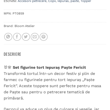
Etichete:
Accesorii petrecere
,
Copii
,
Iepuras
,
paste
,
Topper
MPN:
PT0859
Brand:
Bloom Atelier
DESCRIERE
🐰🌸
Set figurine tort Iepuraș Paște Fericit
Transformă tortul într-un decor festiv și plin de
farmec cu figurinele pentru tort Iepuraș „Paște
Fericit”. Aceste toppere sunt perfecte pentru masa
de Paște sau pentru o petrecere tematică de
primăvară.
Decorul va aduce un plus de culoare și veselie, iar