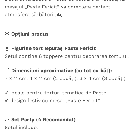
mesajul „Paște Fericit” va completa perfect
atmosfera sărbătorii. 🎂
🎂
Opțiuni produs
🎂
Figurine tort Iepuraș Paște Fericit
Setul conține 6 toppere pentru decorarea tortului.
📏
Dimensiuni aproximative (cu tot cu băț):
7 × 11 cm, 4 × 11 cm (2 bucăți), 3 × 4 cm (3 bucăți)
✔ ideale pentru torturi tematice de Paște
✔ design festiv cu mesaj „Paște Fericit”
🎉
Set Party (⭐ Recomandat)
Setul include: