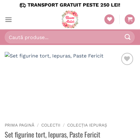
Skip
TRANSPORT GRATUIT PESTE 250 LEI!
to
content
Caută
după:
PRIMA PAGINĂ
/
COLECTII
/
COLECȚIA IEPURAȘ
Set figurine tort, Iepuras, Paste Fericit