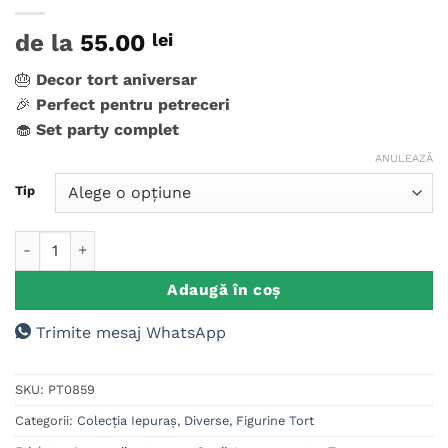
de la
55.00
lei
🎂
Decor tort aniversar
🎉
Perfect pentru petreceri
🧁
Set party complet
ANULEAZĂ
Tip
Cantitate Set figurine tort, Iepuras, Paste Fericit
Adaugă în coș
Trimite mesaj WhatsApp
SKU:
PT0859
Categorii:
Colecția Iepuraș
,
Diverse
,
Figurine Tort