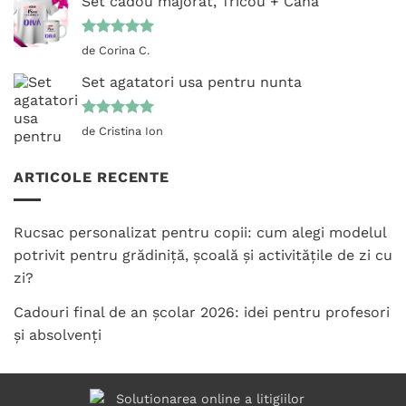
Set cadou majorat, Tricou + Cana
Evaluat la
de Corina C.
5
din 5
Set agatatori usa pentru nunta
Evaluat la
de Cristina Ion
5
din 5
ARTICOLE RECENTE
Rucsac personalizat pentru copii: cum alegi modelul
potrivit pentru grădiniță, școală și activitățile de zi cu
zi?
Cadouri final de an școlar 2026: idei pentru profesori
și absolvenți