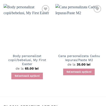
Body personalizat
Cana personalizata Cadou
copii/bebelusi, My First
Iepuras/Paste M2
Easter
de la
35.00
lei
de la
65.00
lei
Selectează opțiuni
Selectează opțiuni
Acest
Acest
produs
produs
are
are
mai
mai
multe
multe
variații.