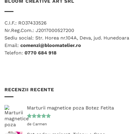
variații.
BLOOM CREATIVE ART SRL
Opțiunile
Opțiunile
pot
pot
fi
fi
alese
C.I.F.: RO37433526
alese
în
Nr.Reg.Com.: J2017000527200
în
pagina
Sediu social: Str. Horea nr.104A, Deva, jud. Hunedoara
pagina
produsului.
produsului.
Email:
comenzi@bloomatelier.ro
Telefon:
0770 684 918
RECENZII RECENTE
Marturii magnetice poza Botez Fetita
Evaluat la
de Carmen
5
din 5