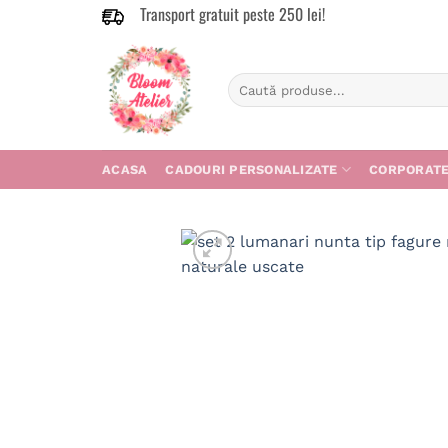
Transport gratuit peste 250 lei!
Skip
to
content
Caută
după:
ACASA
CADOURI PERSONALIZATE
CORPORAT