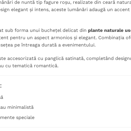
ânări de nuntă tip fagure roșu, realizate din ceară natu
esign elegant și intens, aceste lumânări adaugă un accen
at sub forma unui buchețel delicat din
plante naturale usc
atent pentru un aspect armonios și elegant. Combinația ofer
sețea pe întreaga durată a evenimentului.
te accesorizată cu panglică satinată, completând designul 
au cu tematică romantică.
:
să
sau minimalistă
omente speciale