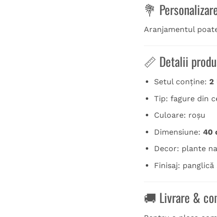
💐 Personalizar
Aranjamentul poate
📏 Detalii produ
Setul conține:
2
Tip: fagure din 
Culoare: roșu
Dimensiune:
40 
Decor: plante nat
Finisaj: panglică
🚚 Livrare & c