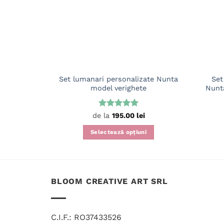
Set lumanari personalizate Nunta
Set
model verighete
Nunta
Evaluat la
de la
195.00
lei
5
din 5
Selectează opțiuni
Acest
produs
are
mai
BLOOM CREATIVE ART SRL
multe
variații.
Opțiunile
C.I.F.: RO37433526