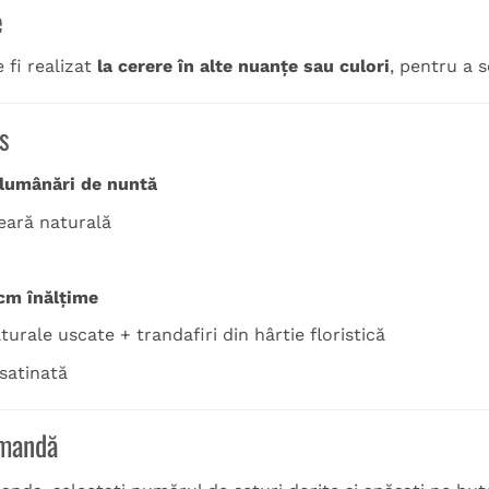
e
 fi realizat
la cerere în alte nuanțe sau culori
, pentru a s
s
 lumânări de nuntă
ceară naturală
cm înălțime
urale uscate + trandafiri din hârtie floristică
 satinată
omandă