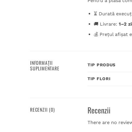
Pentru a plasa coma
⏳ Durată execuț
🚚 Livrare:
1–2 z
💰 Prețul afișat
INFORMAȚII
TIP PRODUS
SUPLIMENTARE
TIP FLORI
Recenzii
RECENZII (0)
There are no revie