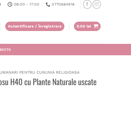
t
08:00 - 17:00
0770684918
Autentificare / Înregistrare
0.00
lei
MOTII
UMANARI PENTRU CUNUNIA RELIGIOASA
osu H40 cu Plante Naturale uscate