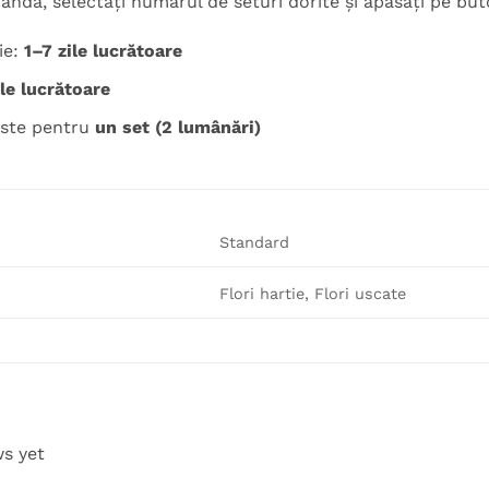
nda, selectați numărul de seturi dorite și apăsați pe but
ie:
1–7 zile lucrătoare
ile lucrătoare
 este pentru
un set (2 lumânări)
Standard
Flori hartie, Flori uscate
ws yet