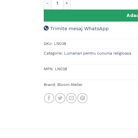
Cantitate Set 2 Lumanari Nunta Fagure Ros
Adau
Trimite mesaj WhatsApp
SKU:
LN038
Categorie:
Lumanari pentru cununia religioasa
MPN:
LN038
Brand:
Bloom Atelier