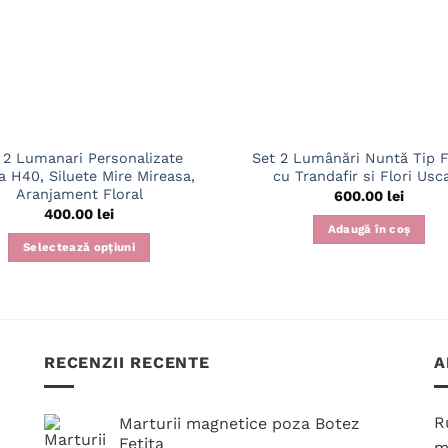
 2 Lumanari Personalizate
Set 2 Lumânări Nuntă Tip 
 H40, Siluete Mire Mireasa,
cu Trandafir si Flori Usc
Aranjament Floral
600.00
lei
400.00
lei
Adaugă în coș
Selectează opțiuni
Acest
produs
are
mai
RECENZII RECENTE
A
multe
variații.
Opțiunile
R
Marturii magnetice poza Botez
pot
Fetita
m