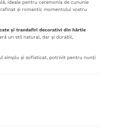
rală, ideale pentru ceremonia de cununie
t rafinat și romantic momentului vostru
ate și trandafiri decorativi din hârtie
ă un stil natural, dar și durabil,
simplu și sofisticat, potrivit pentru nunți