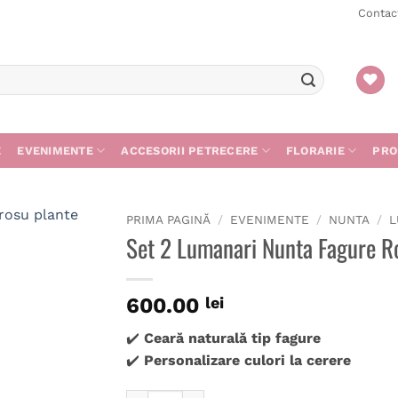
Contac
E
EVENIMENTE
ACCESORII PETRECERE
FLORARIE
PRO
PRIMA PAGINĂ
/
EVENIMENTE
/
NUNTA
/
L
Set 2 Lumanari Nunta Fagure R
600.00
lei
✔️
Ceară naturală tip fagure
✔️
Personalizare culori la cerere