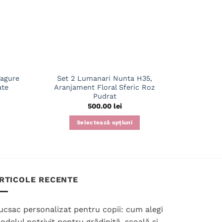
Fagure
Set 2 Lumanari Nunta H35,
Set luman
ate
Aranjament Floral Sferic Roz
Aranjamen
Pudrat
500.00
lei
Selectează opțiuni
RTICOLE RECENTE
ucsac personalizat pentru copii: cum alegi
odelul potrivit pentru grădiniță, școală și