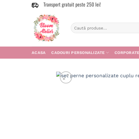
Transport gratuit peste 250 lei!
Skip
to
content
Caută
după:
ACASA
CADOURI PERSONALIZATE
CORPORAT