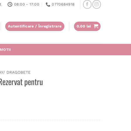
t
08:00 - 17:00
0770684918
Autentificare / Înregistrare
0.00
lei
MOTII
AY/ DRAGOBETE
Rezervat pentru