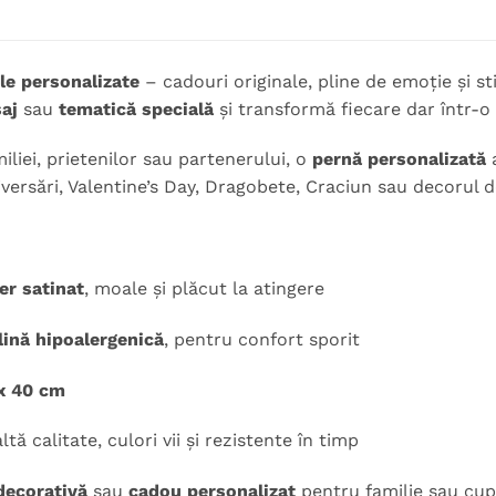
le personalizate
– cadouri originale, pline de emoție și sti
aj
sau
tematică specială
și transformă fiecare dar într-o
miliei, prietenilor sau partenerului, o
pernă personalizată
a
versări, Valentine’s Day, Dragobete, Craciun sau decorul de
er satinat
, moale și plăcut la atingere
lină hipoalergenică
, pentru confort sporit
x 40 cm
tă calitate, culori vii și rezistente în timp
decorativă
sau
cadou personalizat
pentru familie sau cup