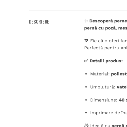
DESCRIERE
✨
Descoperă perne
pernă cu poză
,
mes
💖 Fie că o oferi fa
Perfectă pentru ani
✅ Detalii produs:
Material:
poliest
Umplutură:
vate
Dimensiune:
40 
Imprimare de înal
🎁 Ideală ca
pernă 