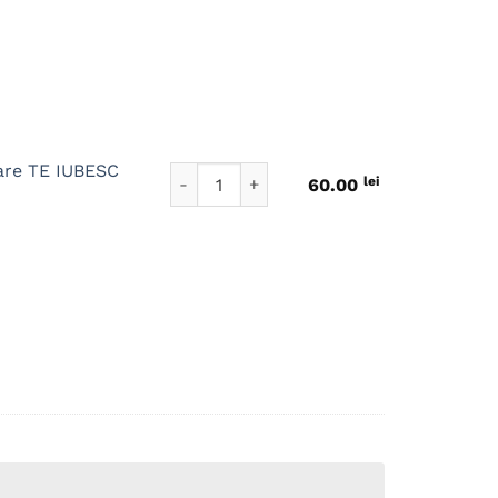
are TE IUBESC
Cantitate Cutiuta 10 motive pentru care T
lei
60.00