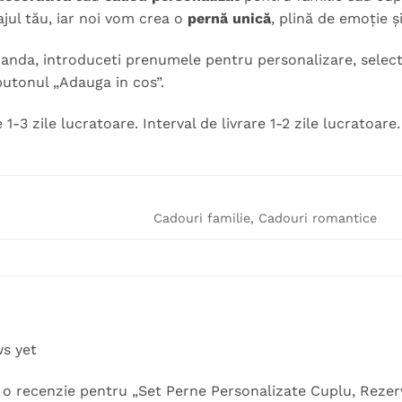
jul tău, iar noi vom crea o
pernă unică
, plină de emoție ș
nda, introduceti prenumele pentru personalizare, selecta
butonul „Adauga in cos”.
 1-3 zile lucratoare. Interval de livrare 1-2 zile lucratoare.
Cadouri familie, Cadouri romantice
ws yet
ii o recenzie pentru „Set Perne Personalizate Cuplu, Reze