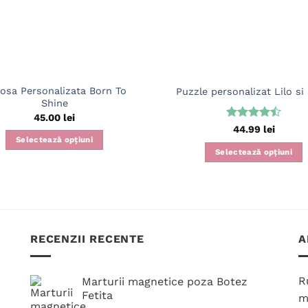
osa Personalizata Born To
Puzzle personalizat Lilo si
Shine
45.00
lei
Evaluat la
44.99
lei
4.5
din 5
Selectează opțiuni
Selectează opțiuni
RECENZII RECENTE
A
R
Marturii magnetice poza Botez
Fetita
m