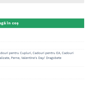
ezervat pentru
gă în coș
douri pentru Cupluri
,
Cadouri pentru EA
,
Cadouri
lizate
,
Perne
,
Valentine's Day/ Dragobete