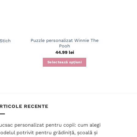
Puzzle personalizat Winnie The
Puzzle pe
 Stich
Pooh
44.99
lei
Selectează opțiuni
S
RTICOLE RECENTE
ucsac personalizat pentru copii: cum alegi
odelul potrivit pentru grădiniță, școală și