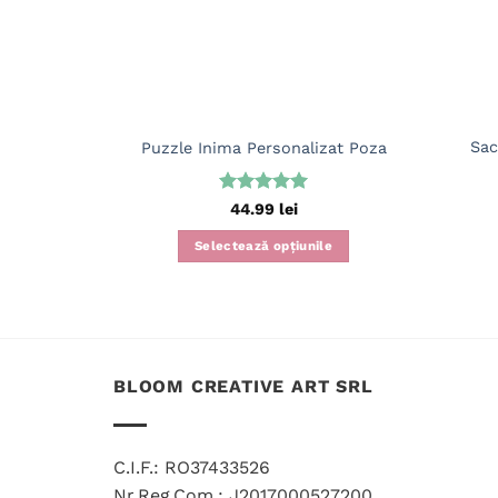
Sac
Puzzle Inima Personalizat Poza
Evaluat la
44.99
lei
5
din 5
Selectează opțiunile
BLOOM CREATIVE ART SRL
C.I.F.: RO37433526
Nr.Reg.Com.: J2017000527200