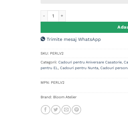
Cantitate Set Perne Personalizate Cuplu, R
Adau
Trimite mesaj WhatsApp
SKU:
PERLV2
Categorii:
Cadouri pentru Aniversare Casatorie
,
Ca
pentru EL
,
Cadouri pentru Nunta
,
Cadouri persona
MPN:
PERLV2
Brand:
Bloom Atelier