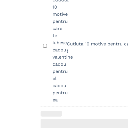
Cutiuta 10 motive pentru c
Cutiuta
!
10
motive
pentru
care
TE
IUBESC
!