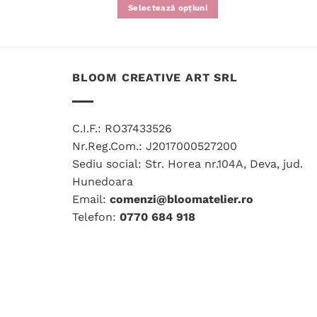
Selectează opțiuni
Acest
produs
are
mai
BLOOM CREATIVE ART SRL
multe
variații.
Opțiunile
C.I.F.: RO37433526
pot
Nr.Reg.Com.: J2017000527200
fi
Sediu social: Str. Horea nr.104A, Deva, jud.
alese
Hunedoara
în
Email:
comenzi@bloomatelier.ro
pagina
Telefon:
0770 684 918
produsului.