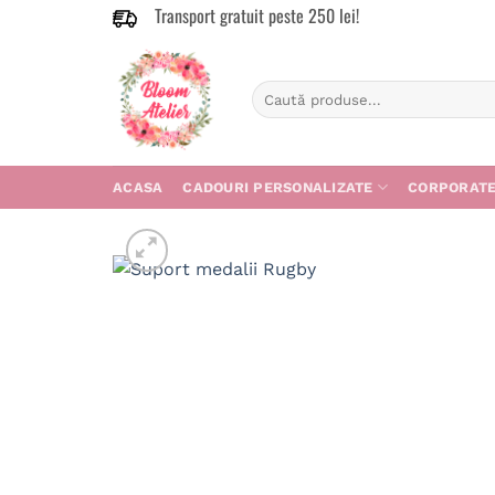
Transport gratuit peste 250 lei!
Skip
to
content
Caută
după:
ACASA
CADOURI PERSONALIZATE
CORPORAT