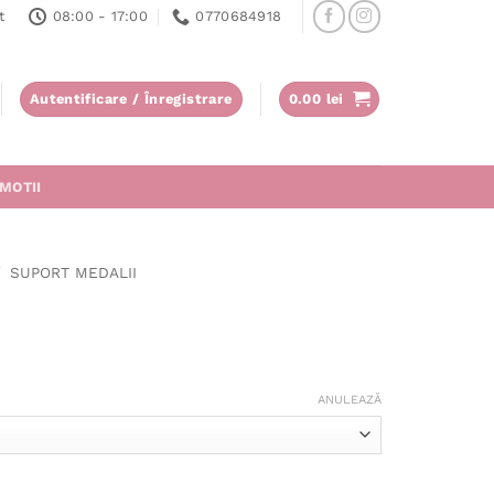
t
08:00 - 17:00
0770684918
Autentificare / Înregistrare
0.00
lei
MOTII
/
SUPORT MEDALII
ANULEAZĂ