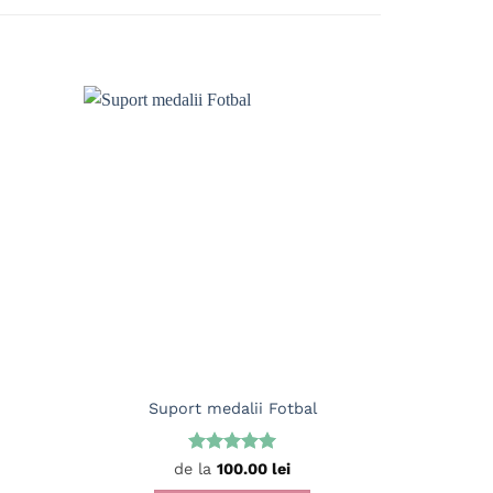
Suport medalii Fotbal
S
Evaluat la
de la
100.00
lei
5
din 5