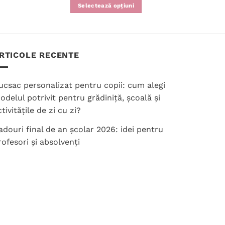
Selectează opțiuni
Acest
produs
are
mai
RTICOLE RECENTE
multe
variații.
ucsac personalizat pentru copii: cum alegi
Opțiunile
odelul potrivit pentru grădiniță, școală și
pot
tivitățile de zi cu zi?
fi
alese
adouri final de an școlar 2026: idei pentru
în
rofesori și absolvenți
pagina
produsului.