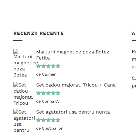
Acest
Acest
produs
produs
are
are
mai
mai
multe
multe
RECENZII RECENTE
A
variații.
variații.
Opțiunile
Opțiunile
pot
pot
R
Marturii magnetice poza Botez
fi
fi
Fetita
m
alese
alese
ac
în
în
Evaluat la
de Carmen
pagina
pagina
C
5
din 5
produsului.
produsului.
Set cadou majorat, Tricou + Cana
p
Evaluat la
de Corina C.
5
din 5
Set agatatori usa pentru nunta
Evaluat la
de Cristina Ion
5
din 5