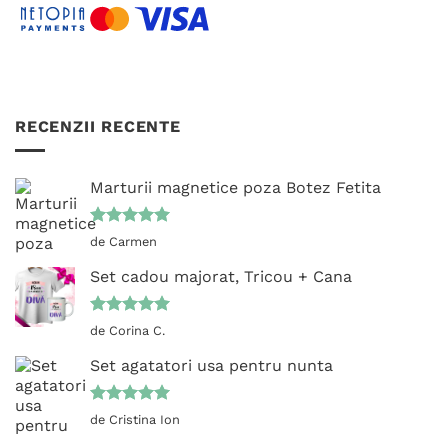
RECENZII RECENTE
Marturii magnetice poza Botez Fetita
Evaluat la
de Carmen
5
din 5
Set cadou majorat, Tricou + Cana
Evaluat la
de Corina C.
5
din 5
Set agatatori usa pentru nunta
Evaluat la
de Cristina Ion
5
din 5