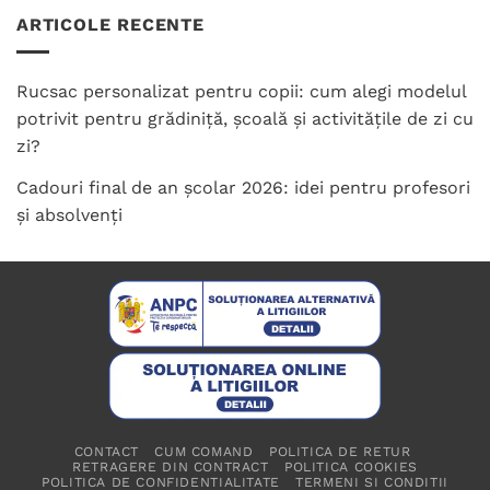
ARTICOLE RECENTE
Rucsac personalizat pentru copii: cum alegi modelul
potrivit pentru grădiniță, școală și activitățile de zi cu
zi?
Cadouri final de an școlar 2026: idei pentru profesori
și absolvenți
CONTACT
CUM COMAND
POLITICA DE RETUR
RETRAGERE DIN CONTRACT
POLITICA COOKIES
POLITICA DE CONFIDENTIALITATE
TERMENI SI CONDITII