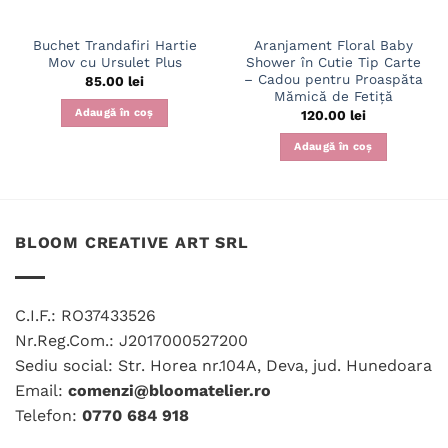
Buchet Trandafiri Hartie
Aranjament Floral Baby
Mov cu Ursulet Plus
Shower în Cutie Tip Carte
– Cadou pentru Proaspăta
85.00
lei
Mămică de Fetiță
Adaugă în coș
120.00
lei
Adaugă în coș
BLOOM CREATIVE ART SRL
C.I.F.: RO37433526
Nr.Reg.Com.: J2017000527200
Sediu social: Str. Horea nr.104A, Deva, jud. Hunedoara
Email:
comenzi@bloomatelier.ro
Telefon:
0770 684 918