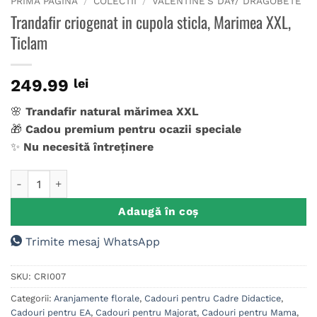
PRIMA PAGINĂ
/
COLECTII
/
VALENTINE'S DAY/ DRAGOBETE
Trandafir criogenat in cupola sticla, Marimea XXL,
Ticlam
249.99
lei
🌸
Trandafir natural mărimea XXL
🎁
Cadou premium pentru ocazii speciale
✨
Nu necesită întreținere
Cantitate Trandafir criogenat in cupola sticla, Marimea XXL, 
Adaugă în coș
Trimite mesaj WhatsApp
SKU:
CRI007
Categorii:
Aranjamente florale
,
Cadouri pentru Cadre Didactice
,
Cadouri pentru EA
,
Cadouri pentru Majorat
,
Cadouri pentru Mama
,