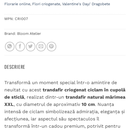
Florarie online
,
Flori criogenate
,
Valentine's Day/ Dragobete
MPN:
CRI007
Brand:
Bloom Atelier
DESCRIERE
Transformă un moment special într-o amintire de
neuitat cu acest
trandafir criogenat ciclam în cupolă
de sticlă
, realizat dintr-un
trandafir natural mărimea
XXL
, cu diametrul de aproximativ
10 cm
. Nuanța
intensă de ciclam simbolizează admirația, eleganța și
afecțiunea, iar aspectul său spectaculos îl
transformă într-un cadou premium, potrivit pentru