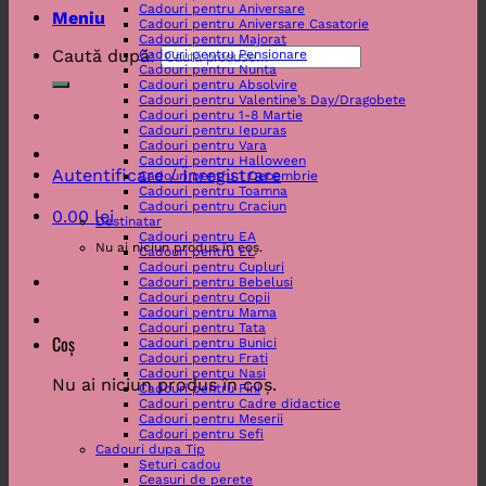
Cadouri pentru Aniversare
Meniu
Cadouri pentru Aniversare Casatorie
Cadouri pentru Majorat
Caută după:
Cadouri pentru Pensionare
Cadouri pentru Nunta
Cadouri pentru Absolvire
Cadouri pentru Valentine’s Day/Dragobete
Cadouri pentru 1-8 Martie
Cadouri pentru Iepuras
Cadouri pentru Vara
Cadouri pentru Halloween
Autentificare / Înregistrare
Cadouri pentru 1 Decembrie
Cadouri pentru Toamna
Cadouri pentru Craciun
0.00
lei
Destinatar
Cadouri pentru EA
Nu ai niciun produs în coș.
Cadouri pentru EL
Cadouri pentru Cupluri
Cadouri pentru Bebelusi
Cadouri pentru Copii
Cadouri pentru Mama
Cadouri pentru Tata
Coș
Cadouri pentru Bunici
Cadouri pentru Frati
Cadouri pentru Nasi
Nu ai niciun produs în coș.
Cadouri pentru Fini
Cadouri pentru Cadre didactice
Cadouri pentru Meserii
Cadouri pentru Sefi
Cadouri dupa Tip
Seturi cadou
Ceasuri de perete