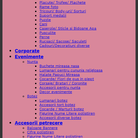
Placute/ Trofee/ Plachete
Rame foto
Tricouri/ Body-uri/ Sorturi
Suport medalii
Puzzle
Cani
Caserole/ Sticle si Bidoane Apa
Pusculite
Perne
Rucsaci/ Sacose/ Saculeti
Cadouri/Decoratiuni diverse
Corporate
Evenimente
Nunta
Buchete mireasa nasa
Lumanari pentru cununia religioasa
Halate Papuci Mireasa
Cocarde/ Flori de pus in piept
Corsaje/ Bratari / Coronite
Accesorii pentru nunta
Decor evenimente
Botez
Lumanari botez
Accesorii tort botez
Cocarde / Marturii botez
Figurine Nume Litere polistiren
Accesorii diverse botez
Accesorii petrecere
Baloane Bannere
Cifre polistiren
Figurine Nume Litere polistiren