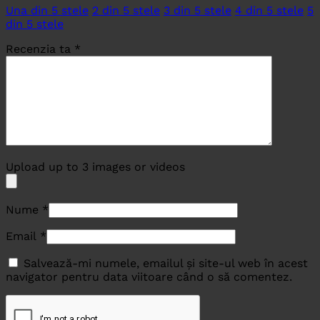
Una din 5 stele
2 din 5 stele
3 din 5 stele
4 din 5 stele
5
din 5 stele
Recenzia ta
*
Upload up to 3 images or videos
Nume
*
Email
*
Salvează-mi numele, emailul și site-ul web în acest
navigator pentru data viitoare când o să comentez.