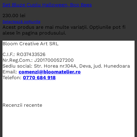
Set Bluze Cuplu Halloween, Boo Bees
230.00
lei
Selectează opțiunile
Acest produs are mai multe variații. Opțiunile pot fi
alese în pagina produsului.
Bloom Creative Art SRL
C.I.F.: RO37433526
Nr.Reg.Com.: J2017000527200
Sediu social: Str. Horea nr.104A, Deva, jud. Hunedoara
Email:
comenzi@bloomatelier.ro
Telefon:
0770 684 918
Recenzii recente