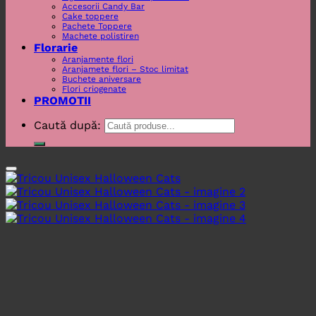
Accesorii Candy Bar
Cake toppere
Pachete Toppere
Machete polistiren
Florarie
Aranjamente flori
Aranjamete flori – Stoc limitat
Buchete aniversare
Flori criogenate
PROMOTII
Caută după: