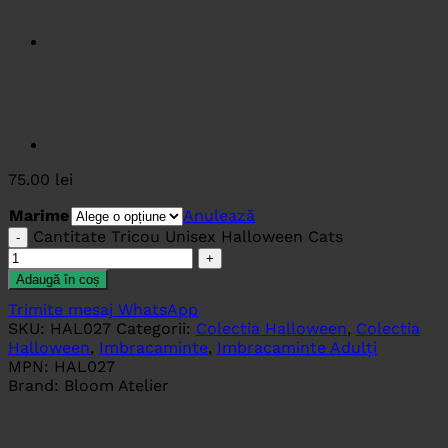
75.00
lei
Marime
Anulează
Cantitate Tricou Unisex Halloween Cats
Adaugă în coș
Trimite mesaj WhatsApp
SKU:
HAL027
Categorii:
Colectia Halloween
,
Colectia
Halloween
,
Imbracaminte
,
Imbracaminte Adulți
MPN:
HAL027
Brand:
Bloom Atelier