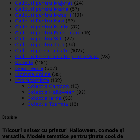
Cadouri pentru Majorat
(24)
Cadouri pentru Mama
(57)
Cadouri pentru Meserii
(101)
Cadouri Pentru Nasi
(52)
Cadouri pentru Nunta
(32)
Cadouri pentru Pensionare
(19)
Cadouri pentru Sefi
(27)
Cadouri pentru Tata
(34)
Cadouri personalizate
(1027)
Cadouri Personalizate pentru Vara
(28)
Colectii
(1161)
Evenimente
(507)
Florarie online
(35)
Imbracaminte
(132)
Colectia Cartoon
(10)
Colectia Halloween
(33)
Colectia Iarna
(53)
Colectia Toamna
(16)
Descriere
Tricouri unisex cu printuri Halloween, comode și
versatile. Modele tematice pentru ținute cool de