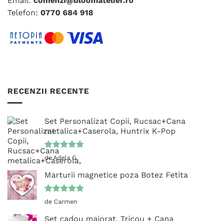
Email:
comenzi@bloomatelier.ro
Telefon:
0770 684 918
RECENZII RECENTE
Set Personalizat Copii, Rucsac+Cana
metalica+Caserola, Huntrix K-Pop
Evaluat la
de Adela G.
5
din 5
Marturii magnetice poza Botez Fetita
Evaluat la
de Carmen
5
din 5
Set cadou majorat, Tricou + Cana