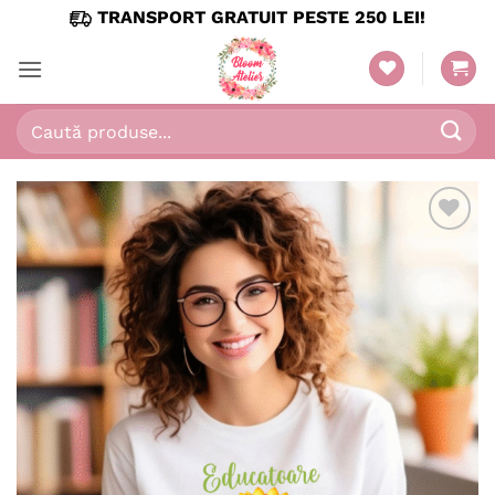
Skip
TRANSPORT GRATUIT PESTE 250 LEI!
to
content
Caută
după:
Adaugă
în
wishlist