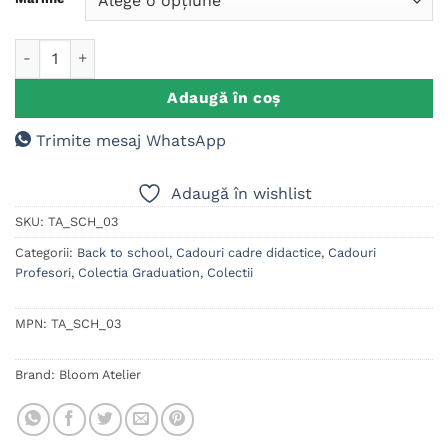
Cantitate Tricou Personalizat Educatoare Invatatoare Grupa F
Adaugă în coș
Trimite mesaj WhatsApp
Adaugă în wishlist
SKU:
TA_SCH_03
Categorii:
Back to school
,
Cadouri cadre didactice
,
Cadouri
Profesori
,
Colectia Graduation
,
Colectii
MPN:
TA_SCH_03
Brand:
Bloom Atelier