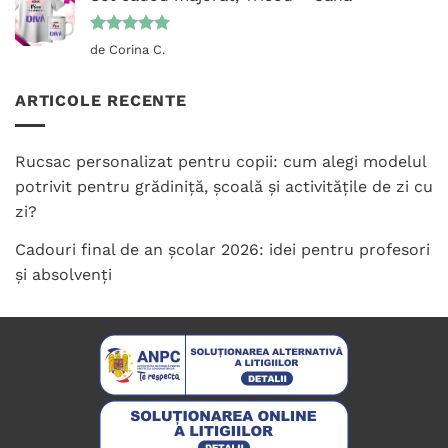
Evaluat la
de Corina C.
5
din 5
ARTICOLE RECENTE
Rucsac personalizat pentru copii: cum alegi modelul
potrivit pentru grădiniță, școală și activitățile de zi cu
zi?
Cadouri final de an școlar 2026: idei pentru profesori
și absolvenți