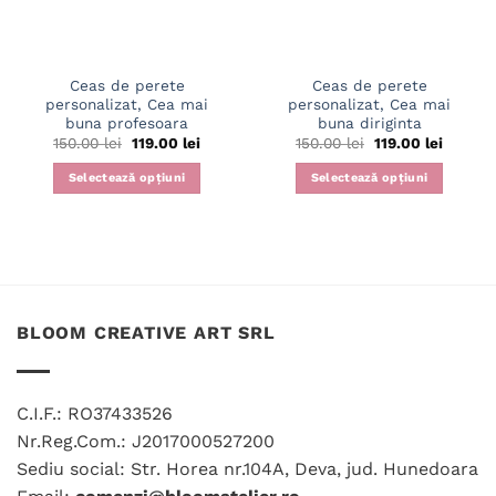
Ceas de perete
Ceas de perete
personalizat, Cea mai
personalizat, Cea mai
buna profesoara
buna diriginta
Prețul
Prețul
Prețul
Prețul
150.00
lei
119.00
lei
150.00
lei
119.00
lei
inițial
curent
inițial
curent
a
este:
a
este:
Selectează opțiuni
Selectează opțiuni
fost:
119.00 lei.
fost:
119.00 l
150.00 lei.
150.00 lei.
BLOOM CREATIVE ART SRL
C.I.F.: RO37433526
Nr.Reg.Com.: J2017000527200
Sediu social: Str. Horea nr.104A, Deva, jud. Hunedoara