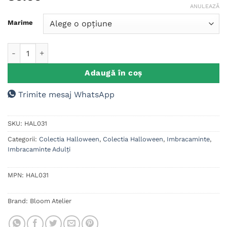
ANULEAZĂ
Marime
Cantitate Tricou Unisex Disney Halloween
Adaugă în coș
Trimite mesaj WhatsApp
SKU:
HAL031
Categorii:
Colectia Halloween
,
Colectia Halloween
,
Imbracaminte
,
Imbracaminte Adulți
MPN:
HAL031
Brand:
Bloom Atelier