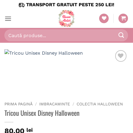
Skip
TRANSPORT GRATUIT PESTE 250 LEI!
to
content
Caută
după:
PRIMA PAGINĂ
/
IMBRACAMINTE
/
COLECTIA HALLOWEEN
Tricou Unisex Disney Halloween
80.00
lei