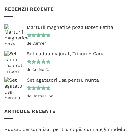
RECENZII RECENTE
Marturii magnetice poza Botez Fetita
Evaluat la
de Carmen
5
din 5
Set cadou majorat, Tricou + Cana
Evaluat la
de Corina C.
5
din 5
Set agatatori usa pentru nunta
Evaluat la
de Cristina Ion
5
din 5
ARTICOLE RECENTE
Rucsac personalizat pentru copii: cum alegi modelul