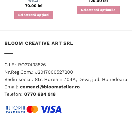
Witch
120.00
lei
70.00
lei
Selectează opțiunile
Selectează opțiuni
Acest
Acest
produs
produs
are
are
mai
mai
multe
BLOOM CREATIVE ART SRL
multe
variații.
variații.
Opțiunile
Opțiunile
pot
C.I.F.: RO37433526
pot
fi
fi
Nr.Reg.Com.: J2017000527200
alese
alese
în
Sediu social: Str. Horea nr.104A, Deva, jud. Hunedoara
în
pagina
Email:
comenzi@bloomatelier.ro
pagina
produsului.
Telefon:
0770 684 918
produsului.